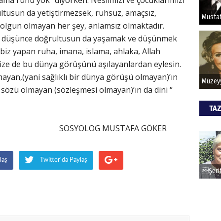
 ama ruhu yok’’ diyorken. Neslimizi ve çocuklarımızı
HİPN
ğrultusun da yetiştirmezsek, ruhsuz, amaçsız,
olgun olmayan her şey, anlamsız olmaktadır.
ş, düşünce doğrultusun da yaşamak ve düşünmek
i biz yapan ruha, imana, islama, ahlaka, Allah
mize de bu dünya görüşünü aşılayanlardan eylesin.
ayan,(yani sağlıklı bir dünya görüşü olmayan)’ın
, sözü olmayan (sözleşmesi olmayan)’ın da dini ‘’
TAZ
6.2019
MUSTAFA GÖKER
laş
Twitter'da Paylaş