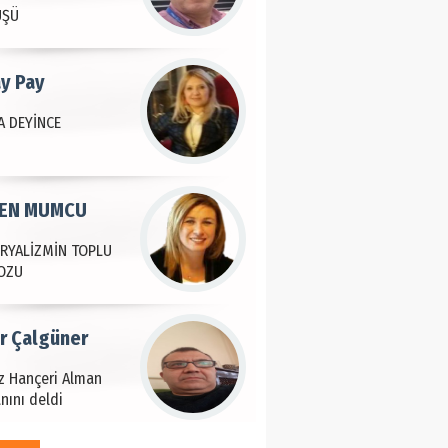
ÜŞÜ
ay Pay
 DEYİNCE
EN MUMCU
RYALİZMİN TOPLU
OZU
ir Çalgüner
iz Hançeri Alman
nını deldi