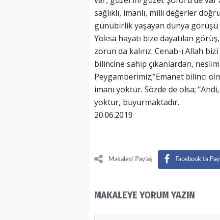
var, güzel mi güzel. Şoförü de var
sağlıklı, imanlı, milli değerler do
günübirlik yaşayan dünya görüşü 
Yoksa hayatı bize dayatılan görü
zorun da kalırız. Cenab-ı Allah biz
bilincine sahip çıkanlardan, nesli
Peygamberimiz;’’Emanet bilinci olm
imanı yoktur. Sözde de olsa; ‘’Ahdi
yoktur, buyurmaktadır.
20.0
SOSYOLOG 
Makaleyi Paylaş
Facebook'ta Pay
MAKALEYE YORUM YAZIN