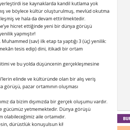
m yerleştirdi ise kaynaklarda kandil kutlama yok
ınmış ve böylece kültür oluşturulmuş, mevlüd okutma
eşmiş ve hala da devam ettirilmektedir.
Kad
e’ye hicret ettiğinde yeni bir dünya görüşü
yenilik yapmıştır!
Tul-i
 Muhammed (sav) ilk etap ta yaptığı 3 (üç) yenilik:
mekân tesis edip) dini, itikadi bir ortam
İdr
eğitimi ve bu yolda düşüncenin gerçekleşmesine
EMPE
i’lerin elinde ve kültüründe olan bir alış veriş
AÇIK
ya görüşü, pazar ortamının oluşması
Mes
ımız da bizim dışımızda bir gerçek oluşumu vardır.
ve gücümüz yetmemektedir. Dünya görüşü
PAND
DÜNY
 olabileceğimiz aile ortamıdır.
BU
esin, dürüstlük konuşulsun ki!