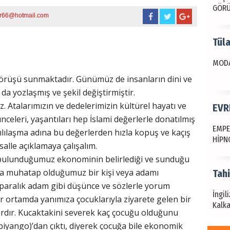
GÖR
r66@hotmail.com
Tül
MODA
görüşü sunmaktadır. Günümüz de insanların dini ve
a yozlaşmış ve şekil değiştirmiştir.
 Atalarımızın ve dedelerimizin kültürel hayatı ve
EVR
eleri, yaşantıları hep İslami değerlerle donatılmış
EMPE
ılılaşma adına bu değerlerden hızla kopuş ve kaçış
HİPN
alle açıklamaya çalışalım.
ulunduğumuz ekonominin belirlediği ve sunduğu
a muhatap olduğumuz bir kişi veya adamı
Tah
paralık adam gibi düşünce ve sözlerle yorum
İngil
r ortamda yanımıza çocuklarıyla ziyarete gelen bir
Kalka
rdır. Kucaktakini severek kaç çocuğu olduğunu
ango)’dan çıktı, diyerek çocuğa bile ekonomik