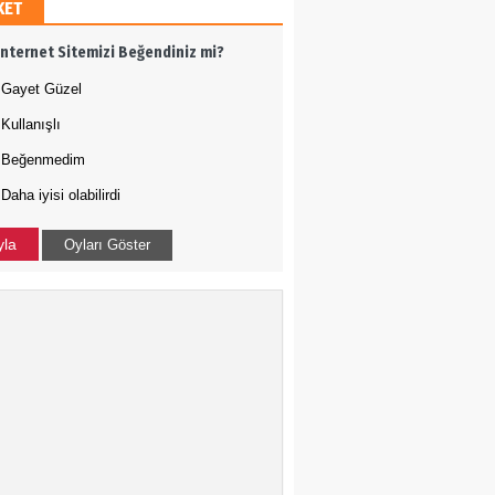
KET
h Ergül
İnternet Sitemizi Beğendiniz mi?
 adamı olmak
Gayet Güzel
Kullanışlı
Tığ
Beğenmedim
Daha iyisi olabilirdi
N ÇOÇUKLAR BU KEZ
RAMADI
yla
Oyları Göster
a Uysal
-ABD İLİŞKİLERİNDE
DURUM NEDİR?
kçe Bakış
 Harekatı...