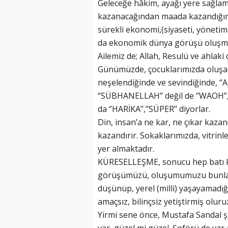
Geleceğe hâkim, ayağı yere sağlam
kazanacağından maada kazandığını 
sürekli ekonomi,(siyaseti, yönetim
da ekonomik dünya görüşü oluşma
Ailemiz de; Allah, Resulü ve ahlaki
(20 Şubat - 20 Mart)
Günümüzde, çocuklarımızda oluşa
Balık Burcunun 06.08.2026 Günlü
neşelendiğinde ve sevindiğinde, ‘’AL
‘’SÜBHANELLAH’’ değil de ‘’WAOH’’
da ‘’HARİKA’’,’’SÜPER’’ diyorlar.
Din, insan’a ne kar, ne çıkar kazan
kazandırır. Sokaklarımızda, vitrinl
yer almaktadır.
KÜRESELLEŞME, sonucu hep batı k
görüşümüzü, oluşumumuzu bunlar 
düşünüp, yerel (milli) yaşayamadığ
amaçsız, bilinçsiz yetiştirmiş oluru
Yirmi sene önce, Mustafa Sandal şa