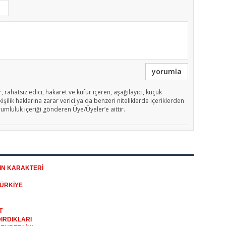
yorumla
, rahatsız edici, hakaret ve küfür içeren, aşağılayıcı, küçük
işilik haklarına zarar verici ya da benzeri niteliklerde içeriklerden
rumluluk içeriği gönderen Üye/Üyeler’e aittir.
NIN KARAKTERİ
TÜRKİYE
T
IRDIKLARI