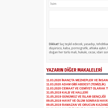
Dikkat!
Suç teşkil edecek, yasadışı, tehditkar
düşürücü, kaba, pornografik, ahlaka aykırı, k
doğan her türlü mali, hukuki, cezai, idari so
YAZARIN DİĞER MAKALELERİ
11.03.2020 İNANÇTA MEZHEPLER VE İNSA
11.03.2020 ADAM GİBİ ABDEST (TEMİZLİK)
11.03.2020 CEMAAT VE CEMİYET OLARAK 
31.05.2019 KALB VE HALLERİ
31.05.2019 GÜNÜMÜZ VE İSLAM GENÇLİĞİ
09.05.2019 HAYAT VE ÖLÜM SONRASI HAYA
09.05.2019 RAMAZAN VE ORUCUN KAZAND