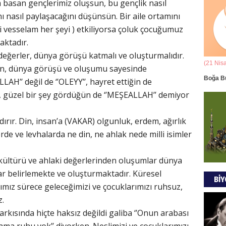
 basan gençlerimiz oluşsun, bu gençlik nasıl
Ala
nasıl paylaşacağını düşünsün. Bir aile ortamını
i vesselam her şeyi ) etkiliyorsa çoluk çocuğumuz
ANAD
BİRLİ
ktadır.
 değerler, dünya görüşü katmalı ve oluşturmalıdır.
(21 Mart - 20 Nisan)
(21 Nis
n, dünya görüşü ve oluşumu sayesinde
Mus
k Yorumu
Koç Burcunun 06.08.2026 Günlük Yorumu
Boğa B
LAH’’ değil de ‘’OLEYY’’, hayret ettiğin de
DÜŞÜ
, güzel bir şey gördüğün de ‘’MEŞEALLAH’’ demiyor
GÖR
dırır. Din, insan’a (VAKAR) olgunluk, erdem, ağırlık
erde ve levhalarda ne din, ne ahlak nede milli isimler
Tül
MODA
ültürü ve ahlaki değerlerinden oluşumlar dünya
belirlemekte ve oluşturmaktadır. Küresel
BİY
ımız sürece geleceğimizi ve çocuklarımızı ruhsuz,
z.
EVR
rkısında hiçte haksız değildi galiba ‘’Onun arabası
EMPE