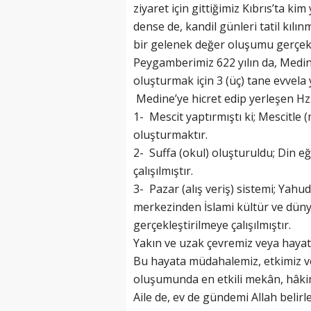
ziyaret için gittiğimiz Kıbrıs’ta ki
dense de, kandil günleri tatil kıl
bir gelenek değer oluşumu gerçekl
Peygamberimiz 622 yılın da, Medin
oluşturmak için 3 (üç) tane evvela 
Medine’ye hicret edip yerleşen Hz.
1- Mescit yaptırmıştı ki; Mescitle (
oluşturmaktır.
2- Suffa (okul) oluşturuldu; Din 
çalışılmıştır.
3- Pazar (alış veriş) sistemi; Yahud
merkezinden İslami kültür ve dün
gerçekleştirilmeye çalışılmıştır.
Yakın ve uzak çevremiz veya hayat
Bu hayata müdahalemiz, etkimiz 
oluşumunda en etkili mekân, hâkim
Aile de, ev de gündemi Allah belirl