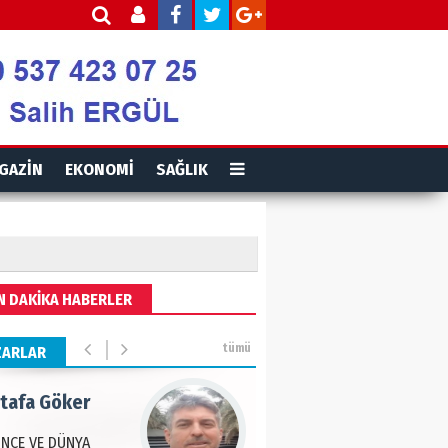
is Ortakaya
RYALİZM, UŞAKLARINA
 DESTEK VERİYOR…
ut Gencer
GAZİN
EKONOMİ
SAĞLIK
EMİ SONRASI YENİ
A DÜZENİ
eddin Usta
N DAKİKA HABERLER
OLU BASIN YAYIN
Ğİ
tümü
ZARLAR
tafa Göker
NCE VE DÜNYA