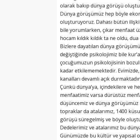
olarak bakıp dünya görüşü oluştu
Dünya görüşümüz hep böyle ekonom
oluşturuyoruz. Dahası bütün ilişki
bile yorumlarken, çıkar menfaat 
hocam kıldık kıldık ta ne oldu, dua
Bizlere dayatılan dünya görüşümüz,
değiştiğinde psikolojimiz bile kur’a
çocuğumuzun psikolojisinin bozul
kadar etkilememektedir. Evimizde,
kanalları devamlı açık durmaktadır
Çünkü dünya’ya, içindekilere ve h
menfaatimiz varsa dürüstüz menfa
düşüncemiz ve dünya görüşümüz bu
topraklar da atalarımız, 1400 küs
görüşü süregelmiş ve böyle oluşt
Dedelerimiz ve atalarımız bu dünya
Günümüzde bu kültür ve yapısal or