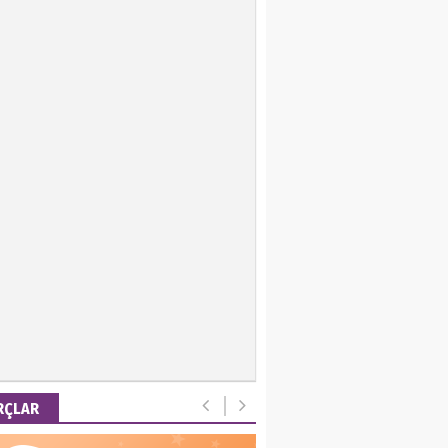
ir Keskin
 Emel
is Ortakaya
RYALİZM, UŞAKLARINA
 DESTEK VERİYOR…
ut Gencer
EMİ SONRASI YENİ
A DÜZENİ
RÇLAR