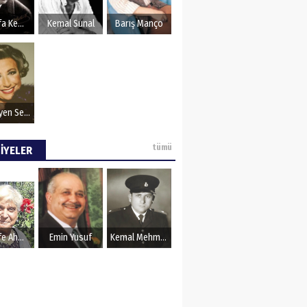
OZU
Mustafa Kemal Atatürk
Kemal Sunal
Barış Manço
Müzeyyen Senar
tümü
İYELER
Şerife Ahmet
Emin Yusuf
Kemal Mehmet Kanmaz