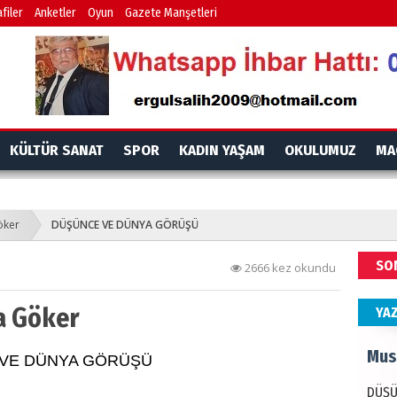
İdr
filer
Anketler
Oyun
Gazete Manşetleri
EMPE
AÇIK
Mes
KÜLTÜR SANAT
SPOR
KADIN YAŞAM
OKULUMUZ
MA
PAND
DÜNY
öker
DÜŞÜNCE VE DÜNYA GÖRÜŞÜ
Ala
SO
2666 kez okundu
ANAD
BİRLİ
a Göker
YA
Mus
VE DÜNYA GÖRÜŞÜ
DÜŞÜ