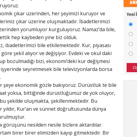
AN
Sali
ruyoruz.
ik çıkar üzerinden, her şeyimizi kuruyor ve
Yeni 
Dava
lerimiz çıkar üzerine oluşmaktadır. İbadetlerimizi
üzerinden yorumluyor kurguluyoruz. Namaz’da bile,
 ettik hep kaybeden yine biz olduk.
Ali 
 ibadetlerimizi bile etkilemektedir. Kur, piyasası
 göre şekil alıyor ve değişiyor. Evdeki ve okul daki
SİZİ
up bozulmadığı bizi, ekonomi’deki kur değişmesi
BAŞA
O
 işyerinde seyretmesek bile televizyonlarda borsa
.
Bor
er şeye ekonomik gözle bakıyoruz. Dürüstlük te bile
at yoksa, bittiğinde dürüstlüğümüz de yok oluyor,
TÜRK
 şekilde oluşmakta, şekillenmektedir. Bu
SON 
ur yıldır, Kur’an ve sünnet doğrultusunda dünya
urulmuştur.
Tür
 görüşünü nesilden nesile bizlere aktardılar.
tam birer birer elimizden kayıp gitmektedir. Bir
Afrin