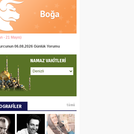
eddin Usta
OLU BASIN YAYIN
Ğİ
an - 21 Mayıs)
(22 Mayıs - 22 Haziran)
tafa Göker
urcunun 06.08.2026 Günlük Yorumu
İkizler Burcunun 06.08.2026 Gün
NCE VE DÜNYA
NAMAZ VAKİTLERİ
ÜŞÜ
ay Pay
 DEYİNCE
tümü
OGRAFİLER
EN MUMCU
RYALİZMİN TOPLU