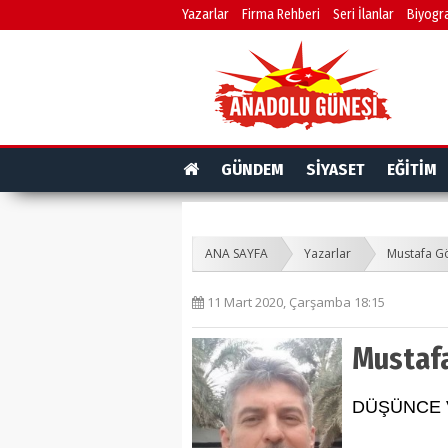
Yazarlar
Firma Rehberi
Seri İlanlar
Biyogra
GÜNDEM
SİYASET
EĞİTİM
ANA SAYFA
Yazarlar
Mustafa G
11 Mart 2020, Çarşamba 18:15
Mustaf
DÜŞÜNCE 