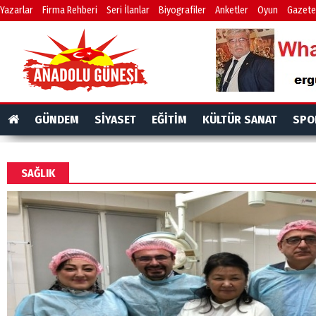
Yazarlar
Firma Rehberi
Seri İlanlar
Biyografiler
Anketler
Oyun
Gazete
GÜNDEM
SİYASET
EĞİTİM
KÜLTÜR SANAT
SPO
SAĞLIK