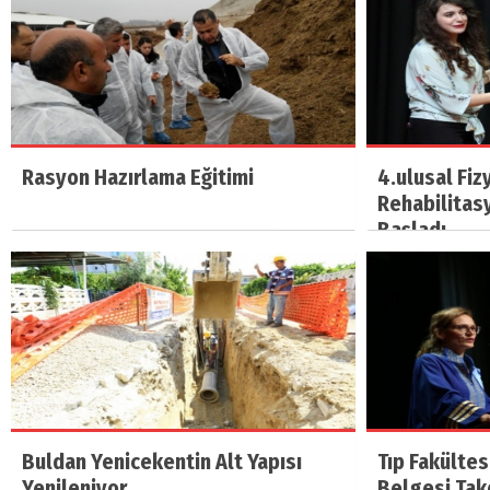
Rasyon Hazırlama Eğitimi
4.ulusal Fiz
Rehabilitas
Başladı.
Buldan Yenicekentin Alt Yapısı
Tıp Fakülte
Yenileniyor
Belgesi Tak