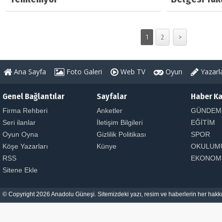
1
2
>
Ana Sayfa
Foto Galeri
Web TV
Oyun
Yazarl
Genel Bağlantılar
Sayfalar
Haber Ka
Firma Rehberi
Anketler
GÜNDEM
Seri ilanlar
İletişim Bilgileri
EĞİTİM
Oyun Oyna
Gizlilik Politikası
SPOR
Köşe Yazarları
Künye
OKULUM
RSS
EKONOM
Sitene Ekle
© Copyright 2026 Anadolu Güneşi. Sitemizdeki yazı, resim ve haberlerin her hakkı 