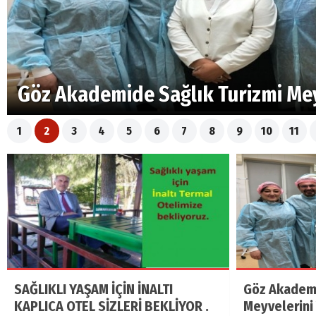
Göz Akademide Sağlık Turizmi Mey
1
2
3
4
5
6
7
8
9
10
11
SAĞLIKLI YAŞAM İÇİN İNALTI
Göz Akademi
KAPLICA OTEL SİZLERİ BEKLİYOR .
Meyvelerini