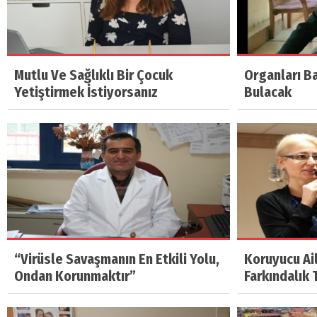
Mutlu Ve Sağlıklı Bir Çocuk
Organları B
(20 Şubat - 20 Mart)
(21 Mart - 20 
Yetiştirmek İstiyorsanız
Bulacak
Balık Burcunun 07.08.2026 Günlük Yorumu
Koç Burcunun
“Virüsle Savaşmanın En Etkili Yolu,
Koruyucu Ai
Ondan Korunmaktır”
Farkındalık 