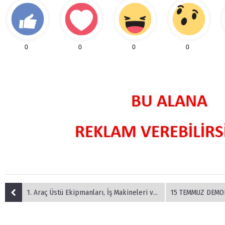
0
0
0
0
1. Araç Üstü Ekipmanları, İş Makineleri ve Teknolojileri Fuarı 23 Ekim'de açılıyor
15 TEMMUZ DEMOKRASİ VE MİLLİ BİRLİ