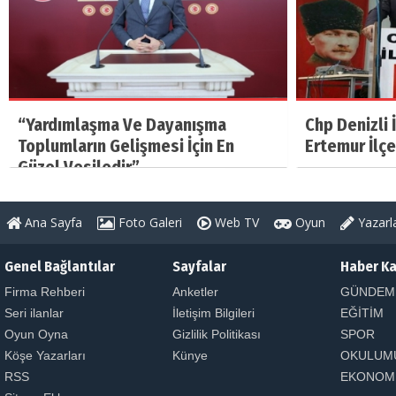
“Yardımlaşma Ve Dayanışma
Chp Denizli 
Toplumların Gelişmesi İçin En
Ertemur İlçe
Güzel Vesiledir”
Ana Sayfa
Foto Galeri
Web TV
Oyun
Yazarl
Genel Bağlantılar
Sayfalar
Haber Ka
Firma Rehberi
Anketler
GÜNDEM
Seri ilanlar
İletişim Bilgileri
EĞİTİM
Oyun Oyna
Gizlilik Politikası
SPOR
Köşe Yazarları
Künye
OKULUM
RSS
EKONOM