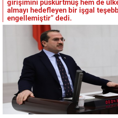
girişimini püskürtmüş hem de ülk
almayı hedefleyen bir işgal teşe
engellemiştir” dedi.