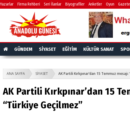
Yazarlar
Firma Rehberi
Seri İlanlar
Biyografiler
Anketler
Oyun
Gazete
GÜNDEM
SİYASET
EĞİTİM
KÜLTÜR SANAT
SPO
ANA SAYFA
SİYASET
AK Partili Kırkpınar’dan 15 Temmuz mesajı:
AK Partili Kırkpınar’dan 15 T
“Türkiye Geçilmez”