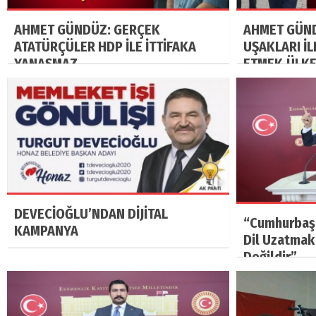
AHMET GÜNDÜZ: GERÇEK
AHMET GÜND
ATATÜRÇÜLER HDP İLE İTTİFAKA
UŞAKLARI İ
YANAŞMAZ
ETMEK,ÜLK
ÖNCELİKLİ 
DEVECİOĞLU’NDAN DİJİTAL
“Cumhurbaş
KAMPANYA
Dil Uzatmak
Değildir”