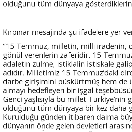
olduğunu tüm dünyaya gösterdiklerini
Kırpınar mesajında şu ifadelere yer ve
(20 Şubat - 20 Mart)
(21 Mart - 20 
“15 Temmuz, milletin, milli iradenin,
Balık Burcunun 06.08.2026 Günlük Yorumu
Koç Burcunun
gönül verenlerin zaferidir. 15 Temmuz
adaletin zulme, istiklalin istiskale gal
adıdır. Milletimiz 15 Temmuz’daki dire
darbe girişimini püskürtmüş hem de ü
almayı hedefleyen bir işgal teşebbüsü
Genci yaşlısıyla bu millet Türkiye’nin 
olduğunu tüm dünyaya bir kez daha g
Kurulduğu günden itibaren daima büy
dünyanın önde gelen devletleri aras