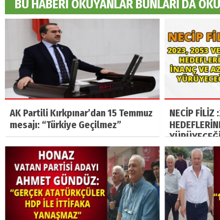
BU HABERİ OKUYANLAR BUNLARI DA OK
AK Partili Kırkpınar’dan 15 Temmuz
NECİP FİLİZ 
mesajı: “Türkiye Geçilmez”
HEDEFLERİN
YÜRÜYECEĞİ