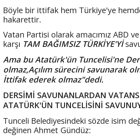
Böyle bir ittifak hem Türkiye'ye hemd
hakarettir.
Vatan Partisi olarak amacımız ABD ve
karşı
TAM BAĞIMSIZ TÜRKİYE'Yİ
savu
Ama bu Atatürk'ün Tuncelisi'ne De
olmaz,Açılım sürecini savunarak ol
İttifak ederek olmaz"dedi.
DERSİMİ SAVUNANLARDAN VATANS
ATATÜRK'ÜN TUNCELİSİNİ SAVUNU
Tunceli Belediyesindeki sözde isim deği
değinen Ahmet Gündüz: