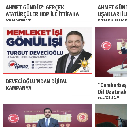
AHMET GÜNDÜZ: GERÇEK
AHMET GÜND
ATATÜRÇÜLER HDP İLE İTTİFAKA
UŞAKLARI İ
YANAŞMAZ
ETMEK,ÜLK
ÖNCELİKLİ 
DEVECİOĞLU’NDAN DİJİTAL
“Cumhurbaş
KAMPANYA
Dil Uzatmak
Değildir”