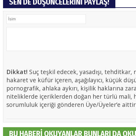
SEN DE DÜŞÜNCELERİNİ PAYLAŞ!
Dikkat!
Suç teşkil edecek, yasadışı, tehditkar, r
hakaret ve küfür içeren, aşağılayıcı, küçük düş
pornografik, ahlaka aykırı, kişilik haklarına zar
niteliklerde içeriklerden doğan her türlü mali, h
sorumluluk içeriği gönderen Üye/Üyeler’e aittir
BU HABERİ OKUYANLAR BUNLARI DA OK