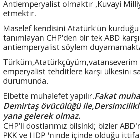
Antiemperyalist olmaktır ,Kuvayi Milli
etmektir.
Maselef kendisini Atatürk'ün kurduğu 
tanımlayan CHP'den bir tek ABD karşıt
(20 Şubat - 20 Mart)
(21 Mart - 20 
antiemperyalist söylem duyamamakta
Balık Burcunun 06.08.2026 Günlük Yorumu
Koç Burcunun
Türküm,Atatürkçüyüm,vatanseverim 
emperyalist tehditlere karşı ülkesini
durumunda.
Elbette muhalefet yapılır.
Fakat muha
Demirtaş övücülüğü ile,Dersimcilikl
yana gelerek olmaz.
CHP'li dostlarımız bilsinki; bizler ABD
PKK ve HDP 'ninde içinde olduğu ittifa