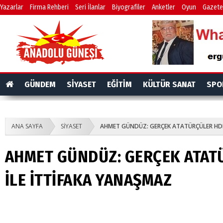
Yazarlar
Firma Rehberi
Seri İlanlar
Biyografiler
Anketler
Oyun
Gazete
GÜNDEM
SİYASET
EĞİTİM
KÜLTÜR SANAT
SPO
ANA SAYFA
SİYASET
AHMET GÜNDÜZ: GERÇEK ATATÜRÇÜLER HDP
AHMET GÜNDÜZ: GERÇEK ATAT
İLE İTTİFAKA YANAŞMAZ