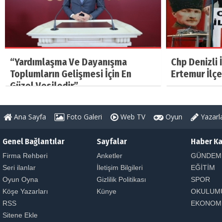
“Yardımlaşma Ve Dayanışma
Chp Denizli 
Toplumların Gelişmesi İçin En
Ertemur İlçe
Güzel Vesiledir”
Ana Sayfa
Foto Galeri
Web TV
Oyun
Yazarl
Genel Bağlantılar
Sayfalar
Haber Ka
Firma Rehberi
Anketler
GÜNDEM
Seri ilanlar
İletişim Bilgileri
EĞİTİM
Oyun Oyna
Gizlilik Politikası
SPOR
Köşe Yazarları
Künye
OKULUM
RSS
EKONOM
Sitene Ekle