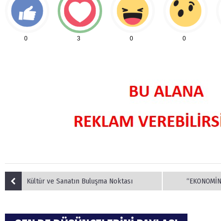
0
3
0
0
Kültür ve Sanatın Buluşma Noktası
“EKONOMİN