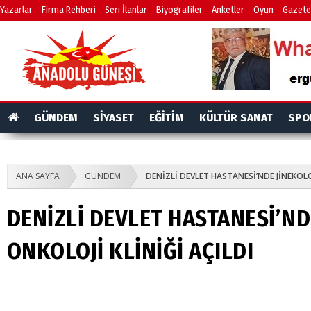
Yazarlar
Firma Rehberi
Seri İlanlar
Biyografiler
Anketler
Oyun
Gazete
GÜNDEM
SİYASET
EĞİTİM
KÜLTÜR SANAT
SPO
ANA SAYFA
GÜNDEM
DENİZLİ DEVLET HASTANESİ’NDE JİNEKOLO
DENİZLİ DEVLET HASTANESİ’ND
ONKOLOJİ KLİNİĞİ AÇILDI