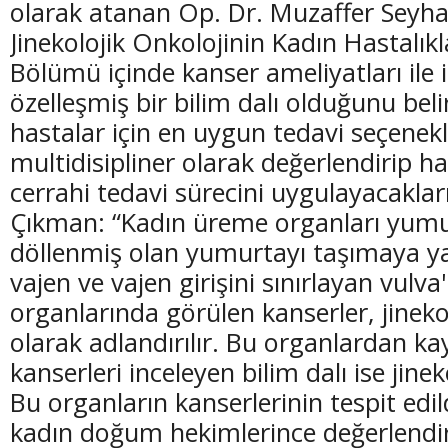
olarak atanan Op. Dr. Muzaffer Seyh
Jinekolojik Onkolojinin Kadın Hastalı
Bölümü içinde kanser ameliyatları ile i
özelleşmiş bir bilim dalı olduğunu bel
hastalar için en uygun tedavi seçenekl
(20 Şubat - 20 Mart)
(21 Mart - 20 
multidisipliner olarak değerlendirip 
Balık Burcunun 06.08.2026 Günlük Yorumu
Koç Burcunun
cerrahi tedavi sürecini uygulayacakları
Çıkman: “Kadın üreme organları yumur
döllenmiş olan yumurtayı taşımaya ya
vajen ve vajen girişini sınırlayan vulv
organlarında görülen kanserler, jineko
olarak adlandırılır. Bu organlardan k
kanserleri inceleyen bilim dalı ise jinek
Bu organların kanserlerinin tespit edil
kadın doğum hekimlerince değerlendir