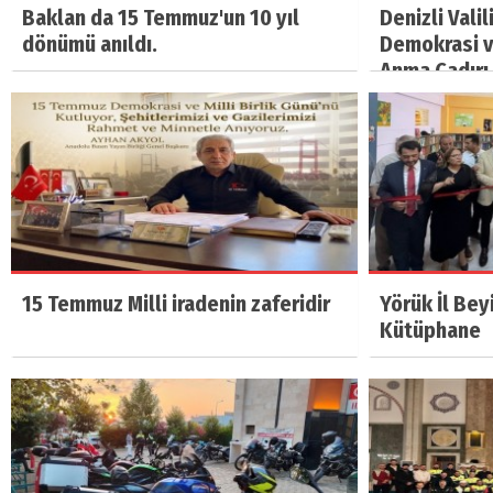
Baklan da 15 Temmuz'un 10 yıl
Denizli Vali
dönümü anıldı.
Demokrasi ve
Anma Çadırı 
15 Temmuz Milli iradenin zaferidir
Yörük İl Bey
Kütüphane