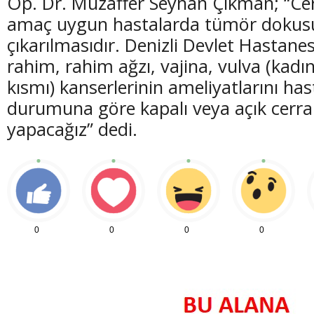
Op. Dr. Muzaffer Seyhan Çıkman; “Cer
amaç uygun hastalarda tümör doku
çıkarılmasıdır. Denizli Devlet Hastane
rahim, rahim ağzı, vajina, vulva (kadın
kısmı) kanserlerinin ameliyatlarını has
durumuna göre kapalı veya açık cerrah
yapacağız” dedi.
0
0
0
0