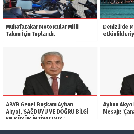
Muhafazakar Motorcular Milli
Denizli'de 
Takım İçin Toplandı.
etkinlikleri
ABYB Genel Başkanı Ayhan
Ayhan Akyol
Akyol,"SAĞDUYU VE DOĞRU BİLGİ
Mesajı: 'Çan
EN BÜYÜK İHTİYACIMIZ"