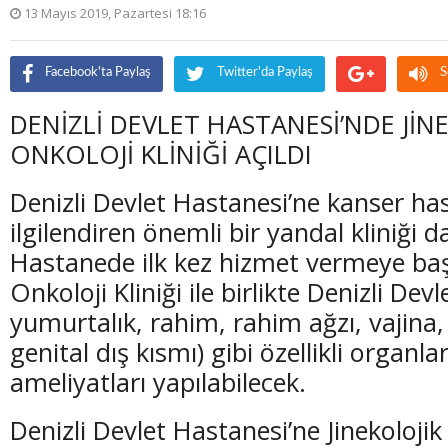
13 Mayıs 2019, Pazartesi 18:16
Facebook'ta Paylaş
Twitter'da Paylaş
S
DENİZLİ DEVLET HASTANESİ’NDE JİN
ONKOLOJİ KLİNİĞİ AÇILDI
Denizli Devlet Hastanesi’ne kanser has
ilgilendiren önemli bir yandal kliniği d
Hastanede ilk kez hizmet vermeye başl
Onkoloji Kliniği ile birlikte Denizli De
yumurtalık, rahim, rahim ağzı, vajina,
genital dış kısmı) gibi özellikli organla
ameliyatları yapılabilecek.
Denizli Devlet Hastanesi’ne Jinekoloji