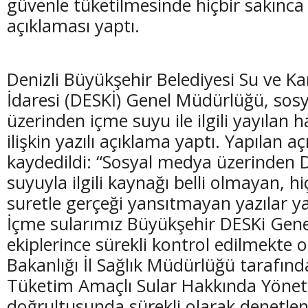
güvenle tüketilmesinde hiçbir sakınca
açıklaması yaptı.
Denizli Büyükşehir Belediyesi Su ve K
(20 Şubat - 20 Mart)
(21 Mart - 20 
İdaresi (DESKİ) Genel Müdürlüğü, sos
Balık Burcunun 07.08.2026 Günlük Yorumu
Koç Burcunun
üzerinden içme suyu ile ilgili yayılan 
ilişkin yazılı açıklama yaptı. Yapılan 
kaydedildi: “Sosyal medya üzerinden D
suyuyla ilgili kaynağı belli olmayan, hi
suretle gerçeği yansıtmayan yazılar y
İçme sularımız Büyükşehir DESKi Gen
ekiplerince sürekli kontrol edilmekte o
Bakanlığı İl Sağlık Müdürlüğü tarafınd
Tüketim Amaçlı Sular Hakkında Yönet
doğrultusunda sürekli olarak denetlen