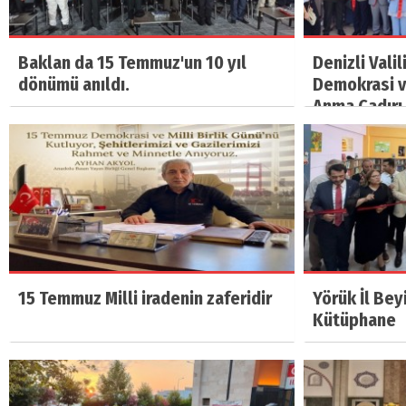
Baklan da 15 Temmuz'un 10 yıl
Denizli Vali
dönümü anıldı.
Demokrasi ve
Anma Çadırı 
15 Temmuz Milli iradenin zaferidir
Yörük İl Bey
Kütüphane