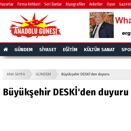
Yazarlar
Firma Rehberi
Seri İlanlar
Biyografiler
Anketler
Oyun
Gazete
GÜNDEM
SİYASET
EĞİTİM
KÜLTÜR SANAT
SPO
ANA SAYFA
GÜNDEM
Büyükşehir DESKİ'den duyuru
Büyükşehir DESKİ'den duyuru