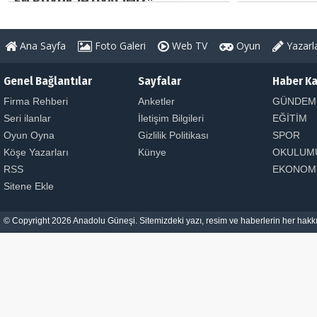
EN BÜYÜK İHTİYACIMIZ"
Ana Sayfa
Foto Galeri
Web TV
Oyun
Yazarl
Genel Bağlantılar
Sayfalar
Haber Ka
Firma Rehberi
Anketler
GÜNDEM
Seri ilanlar
İletişim Bilgileri
EĞİTİM
Oyun Oyna
Gizlilik Politikası
SPOR
Köşe Yazarları
Künye
OKULUM
RSS
EKONOM
Sitene Ekle
© Copyright 2026 Anadolu Güneşi. Sitemizdeki yazı, resim ve haberlerin her hakkı 