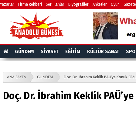
Yazarlar
Firma Rehberi
Seri İlanlar
Biyografiler
Anketler
Oyun
Gazete
GÜNDEM
SİYASET
EĞİTİM
KÜLTÜR SANAT
SPO
ANA SAYFA
GÜNDEM
Doç. Dr. İbrahim Keklik PAÜ’ye Konuk Old
Doç. Dr. İbrahim Keklik PAÜ’y