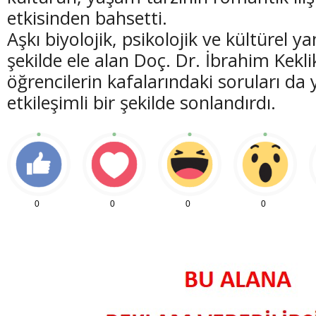
etkisinden bahsetti.
Aşkı biyolojik, psikolojik ve kültürel yan
şekilde ele alan Doç. Dr. İbrahim Kek
öğrencilerin kafalarındaki soruları da 
(20 Şubat - 20 Mart)
(21 Mart - 20 
etkileşimli bir şekilde sonlandırdı.
Balık Burcunun 09.08.2026 Günlük Yorumu
Koç Burcunun
0
0
0
0