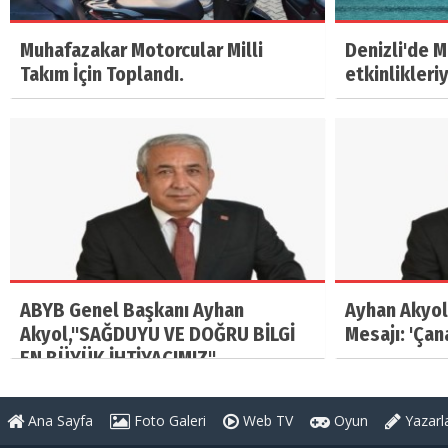
Muhafazakar Motorcular Milli
Denizli'de 
Takım İçin Toplandı.
etkinlikleri
ABYB Genel Başkanı Ayhan
Ayhan Akyol
Akyol,"SAĞDUYU VE DOĞRU BİLGİ
Mesajı: 'Çan
EN BÜYÜK İHTİYACIMIZ"
Ana Sayfa
Foto Galeri
Web TV
Oyun
Yazarl