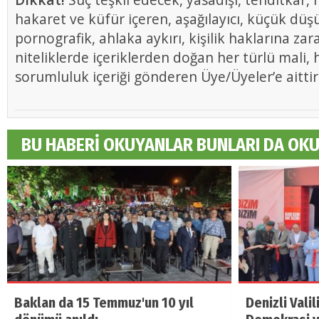
hakaret ve küfür içeren, aşağılayıcı, küçük düş
pornografik, ahlaka aykırı, kişilik haklarına zar
niteliklerde içeriklerden doğan her türlü mali, h
sorumluluk içeriği gönderen Üye/Üyeler’e aittir
BU HABERİ OKUYANLAR BUNLARI DA OK
Baklan da 15 Temmuz'un 10 yıl
Denizli Vali