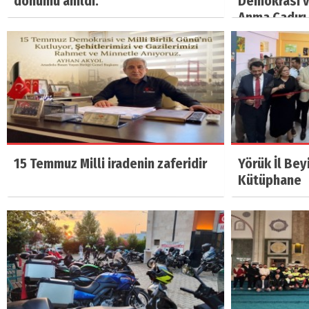
dönümü anıldı.
Demokrasi ve
Anma Çadırı 
15 Temmuz Milli iradenin zaferidir
Yörük İl Bey
Kütüphane