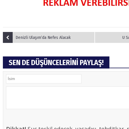
Denizli Ulaşım’da Nefes Alacak
U S
SEN DE DÜŞÜNCELERİNİ PAYLAŞ!
Dikkat!
Suç teşkil edecek, yasadışı, tehditkar, r