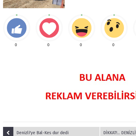
0
0
0
0
Denizli'ye Bal-Kes dur dedi
DİKKAT!... DENİZLİ'DE HAN