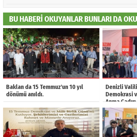
BU HABERİ OKUYANLAR BUNLARI DA OK
Baklan da 15 Temmuz'un 10 yıl
Denizli Vali
dönümü anıldı.
Demokrasi ve
Anma Çadırı 