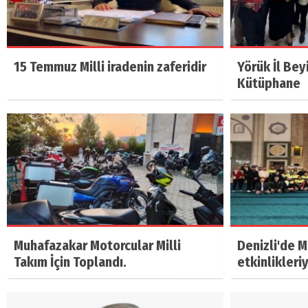
15 Temmuz Milli iradenin zaferidir
Yörük İl Bey
Kütüphane
Muhafazakar Motorcular Milli
Denizli'de 
Takım İçin Toplandı.
etkinlikleri