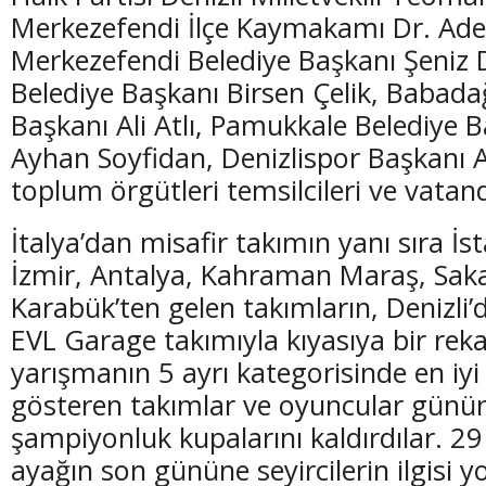
Merkezefendi İlçe Kaymakamı Dr. Ad
Merkezefendi Belediye Başkanı Şeniz
Belediye Başkanı Birsen Çelik, Babada
Başkanı Ali Atlı, Pamukkale Belediye B
(20 Şubat - 20 Mart)
(21 Mart - 20 
Ayhan Soyfidan, Denizlispor Başkanı Ali
Balık Burcunun 07.08.2026 Günlük Yorumu
Koç Burcunun
toplum örgütleri temsilcileri ve vatand
İtalya’dan misafir takımın yanı sıra İs
İzmir, Antalya, Kahraman Maraş, Sak
Karabük’ten gelen takımların, Denizl
EVL Garage takımıyla kıyasıya bir rekab
yarışmanın 5 ayrı kategorisinde en iy
gösteren takımlar ve oyuncular gün
şampiyonluk kupalarını kaldırdılar. 29 
ayağın son gününe seyircilerin ilgisi 