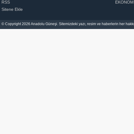
RSS
EKONOM
Sitene Ekle
© Copyright 2026 Anadolu Güneşi. Sitemizdeki yazı, resim ve haberlerin her hakkı 