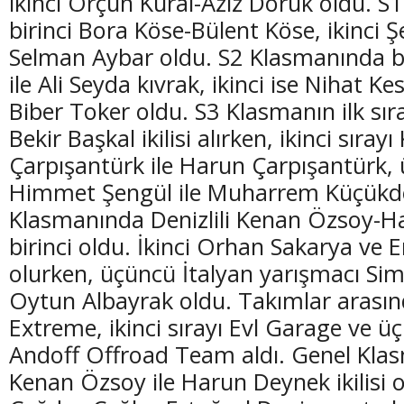
ikinci Orçun Kural-Aziz Doruk oldu. 
birinci Bora Köse-Bülent Köse, ikinci
Selman Aybar oldu. S2 Klasmanında bir
ile Ali Seyda kıvrak, ikinci ise Nihat K
Biber Toker oldu. S3 Klasmanın ilk sır
Bekir Başkal ikilisi alırken, ikinci sıray
Çarpışantürk ile Harun Çarpışantürk, 
Himmet Şengül ile Muharrem Küçükde
Klasmanında Denizlili Kenan Özsoy-
birinci oldu. İkinci Orhan Sakarya ve 
olurken, üçüncü İtalyan yarışmacı Si
Oytun Albayrak oldu. Takımlar arasında
Extreme, ikinci sırayı Evl Garage ve üç
Andoff Offroad Team aldı. Genel Klas
Kenan Özsoy ile Harun Deynek ikilisi ol