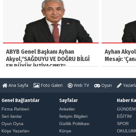
ABYB Genel Başkanı Ayhan
Ayhan Akyol
Akyol,"SAĞDUYU VE DOĞRU BİLGİ
Mesajı: 'Çan
EN BÜYÜK İHTİYACIMIZ"
Ana Sayfa
Foto Galeri
Web TV
Oyun
Yazarl
Genel Bağlantılar
Sayfalar
Haber Ka
Firma Rehberi
Anketler
GÜNDEM
Seri ilanlar
İletişim Bilgileri
EĞİTİM
Oyun Oyna
Gizlilik Politikası
SPOR
Köşe Yazarları
Künye
OKULUM