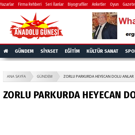
Yazarlar
Firma Rehberi
Seri İlanlar
Biyografiler
Anketler
Oyun
Gazete
GÜNDEM
SİYASET
EĞİTİM
KÜLTÜR SANAT
SPO
ANA SAYFA
GÜNDEM
ZORLU PARKURDA HEYECAN DOLU ANLAR
ZORLU PARKURDA HEYECAN D