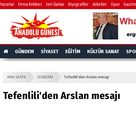
Yazarlar
Firma Rehberi
Seri İlanlar
Biyografiler
Anketler
Oyun
Gazete
GÜNDEM
SİYASET
EĞİTİM
KÜLTÜR SANAT
SPO
ANA SAYFA
GÜNDEM
Tefenlili'den Arslan mesajı
Tefenlili'den Arslan mesajı