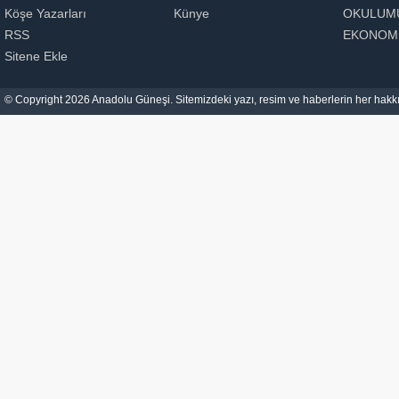
Köşe Yazarları
Künye
OKULUM
RSS
EKONOM
Sitene Ekle
© Copyright 2026 Anadolu Güneşi. Sitemizdeki yazı, resim ve haberlerin her hakkı 