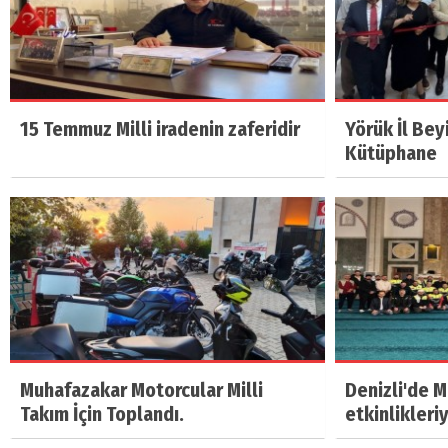
15 Temmuz Milli iradenin zaferidir
Yörük İl Bey
Kütüphane
Muhafazakar Motorcular Milli
Denizli'de 
Takım İçin Toplandı.
etkinlikleri