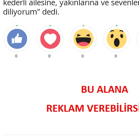
kederli ailesine, yakınlarına ve sevenle
diliyorum” dedi.
(20 Şubat - 20 Mart)
(21 Mart - 20 
Balık Burcunun 10.08.2026 Günlük Yorumu
Koç Burcunun
0
0
0
0