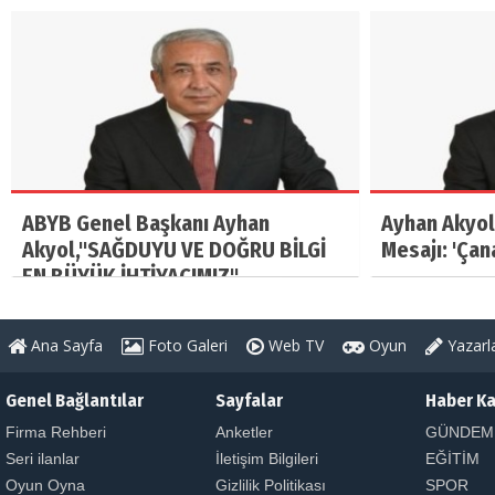
ABYB Genel Başkanı Ayhan
Ayhan Akyol
Akyol,"SAĞDUYU VE DOĞRU BİLGİ
Mesajı: 'Çan
EN BÜYÜK İHTİYACIMIZ"
Ana Sayfa
Foto Galeri
Web TV
Oyun
Yazarl
Genel Bağlantılar
Sayfalar
Haber Ka
Firma Rehberi
Anketler
GÜNDEM
Seri ilanlar
İletişim Bilgileri
EĞİTİM
Oyun Oyna
Gizlilik Politikası
SPOR