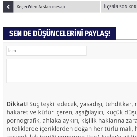
Keçeci'den Arslan mesajı
İLÇENİN SON KORE 
SEN DE DÜŞÜNCELERİNİ PAYLAŞ!
Dikkat!
Suç teşkil edecek, yasadışı, tehditkar, r
hakaret ve küfür içeren, aşağılayıcı, küçük düş
pornografik, ahlaka aykırı, kişilik haklarına zar
niteliklerde içeriklerden doğan her türlü mali, h
sorumluluk içeriği gönderen Üye/Üyeler’e aittir