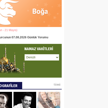
eddin Usta
OLU BASIN YAYIN
Ğİ
an - 21 Mayıs)
(22 Mayıs - 22 Haziran)
tafa Göker
urcunun 07.08.2026 Günlük Yorumu
İkizler Burcunun 07.08.2026 Gün
NCE VE DÜNYA
NAMAZ VAKİTLERİ
ÜŞÜ
ay Pay
 DEYİNCE
tümü
OGRAFİLER
EN MUMCU
RYALİZMİN TOPLU