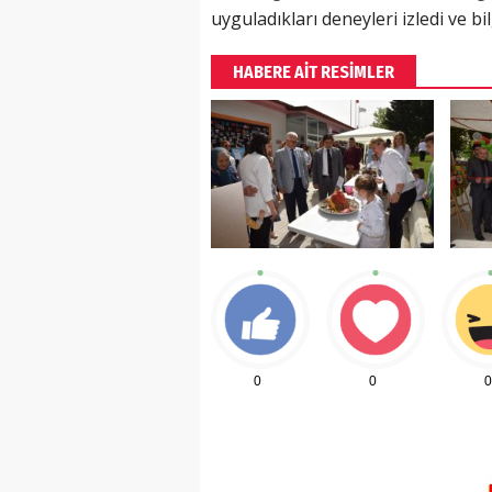
uyguladıkları deneyleri izledi ve bil
HABERE AİT RESİMLER
(20 Şubat - 20 Mart)
Balık Burcunun 07.08.2026 Günlü
0
0
0