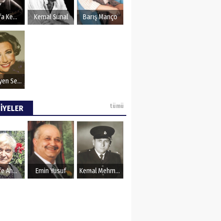
OZU
Mustafa Kemal Atatürk
Kemal Sunal
Barış Manço
Müzeyyen Senar
tümü
İYELER
Şerife Ahmet
Emin Yusuf
Kemal Mehmet Kanmaz