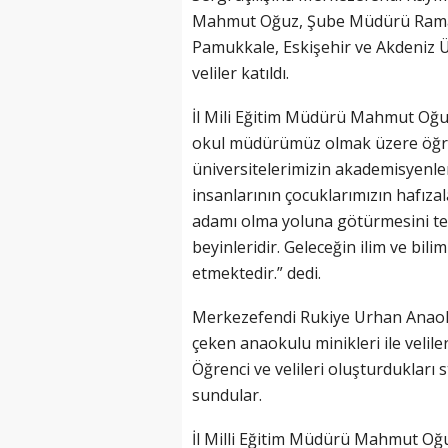
Mahmut Oğuz, Şube Müdürü Ramaza
Pamukkale, Eskişehir ve Akdeniz Ü
veliler katıldı.
İl Mili Eğitim Müdürü Mahmut Oğu
okul müdürümüz olmak üzere öğret
üniversitelerimizin akademisyenle
insanlarının çocuklarımızın hafızal
adamı olma yoluna götürmesini te
beyinleridir. Geleceğin ilim ve bi
etmektedir.” dedi.
Merkezefendi Rukiye Urhan Anaoku
çeken anaokulu minikleri ile velile
Öğrenci ve velileri oluşturdukları s
sundular.
İl Milli Eğitim Müdürü Mahmut Oğu