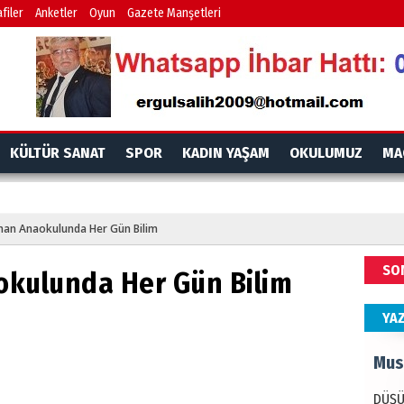
İdr
filer
Anketler
Oyun
Gazete Manşetleri
EMPE
AÇIK
Mes
KÜLTÜR SANAT
SPOR
KADIN YAŞAM
OKULUMUZ
MA
PAND
DÜNY
han Anaokulunda Her Gün Bilim
Ala
SO
okulunda Her Gün Bilim
ANAD
BİRLİ
YA
Mus
DÜŞÜ