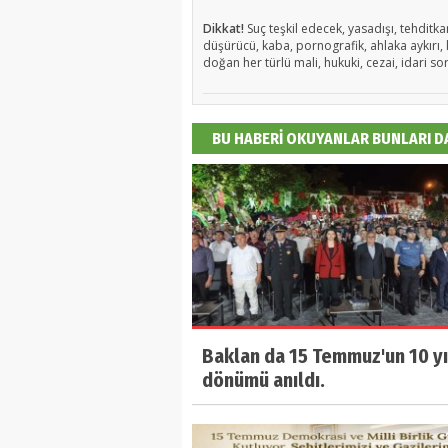
Dikkat!
Suç teşkil edecek, yasadışı, tehditkar
düşürücü, kaba, pornografik, ahlaka aykırı, k
doğan her türlü mali, hukuki, cezai, idari so
BU HABERİ OKUYANLAR BUNLARI 
Baklan da 15 Temmuz'un 10 yı
dönümü anıldı.