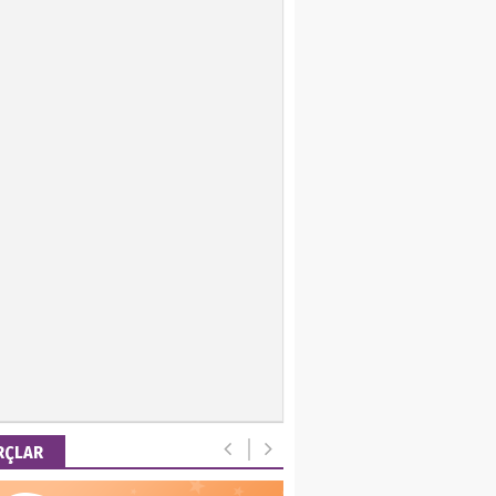
ir Keskin
 Emel
is Ortakaya
RYALİZM, UŞAKLARINA
 DESTEK VERİYOR…
ut Gencer
EMİ SONRASI YENİ
A DÜZENİ
RÇLAR