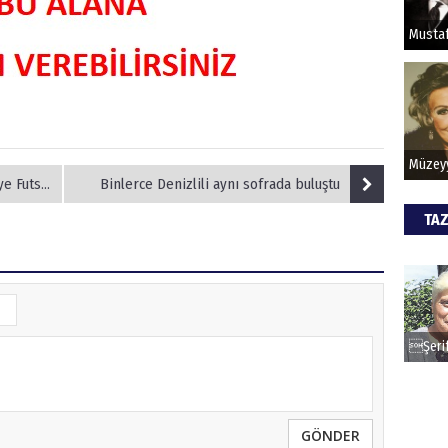
HİPN
iyonu oldu
Binlerce Denizlili aynı sofrada buluştu
TAZ
GÖNDER