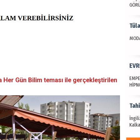
GÖR
Tül
MODA
EVR
EMPE
Her Gün Bilim teması ile gerçekleştirilen
HİPN
Tah
İngil
Kalka