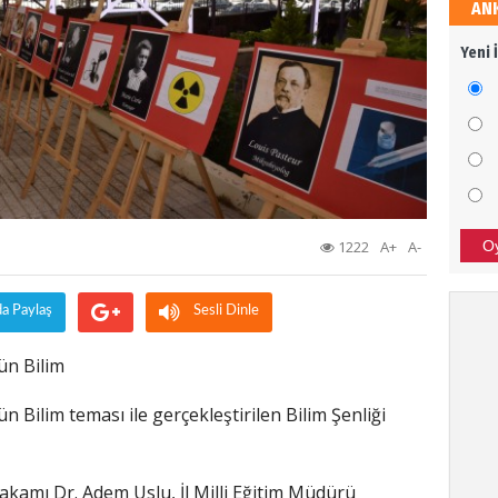
AN
Sali
Yeni 
Dava
Ali 
SİZİ
BAŞA
1222
A+
A-
O
Bor
da Paylaş
Sesli Dinle
TÜRK
ün Bilim
SON 
Bilim teması ile gerçekleştirilen Bilim Şenliği
Tür
akamı Dr. Adem Uslu, İl Milli Eğitim Müdürü
Afrin