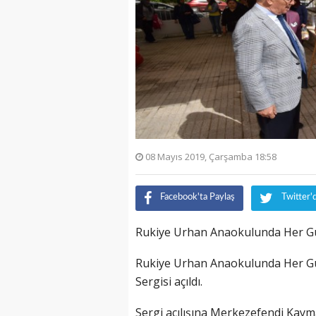
08 Mayıs 2019, Çarşamba 18:58
Facebook'ta Paylaş
Twitter'
Rukiye Urhan Anaokulunda Her G
Rukiye Urhan Anaokulunda Her Gün 
Sergisi açıldı.
Sergi açılışına Merkezefendi Kaym