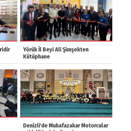
ridir
Yörük İl Beyi Ali Şimşekten
Kütüphane
Denizli'de Muhafazakar Motorcular