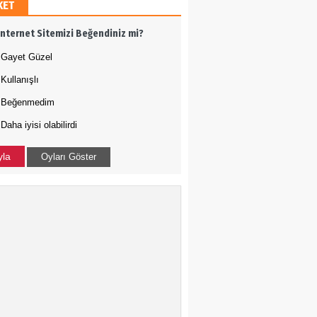
KET
h Ergül
İnternet Sitemizi Beğendiniz mi?
 adamı olmak
Gayet Güzel
Kullanışlı
Tığ
Beğenmedim
Daha iyisi olabilirdi
N ÇOÇUKLAR BU KEZ
RAMADI
yla
Oyları Göster
a Uysal
-ABD İLİŞKİLERİNDE
DURUM NEDİR?
kçe Bakış
 Harekatı...