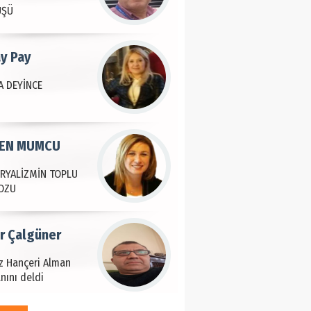
ÜŞÜ
ay Pay
 DEYİNCE
EN MUMCU
RYALİZMİN TOPLU
OZU
ir Çalgüner
iz Hançeri Alman
nını deldi