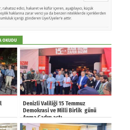
, rahatsız edici, hakaret ve küfür içeren, aşağılayıcı, küçük
işilik haklarına zarar verici ya da benzeri niteliklerde içeriklerden
rumluluk içeriği gönderen Üye/Üyeler’e aittir.
DA OKUDU
l
Denizli Valiliği 15 Temmuz
Demokrasi ve Milli Birlik günü
Anma Çadırı açtı.