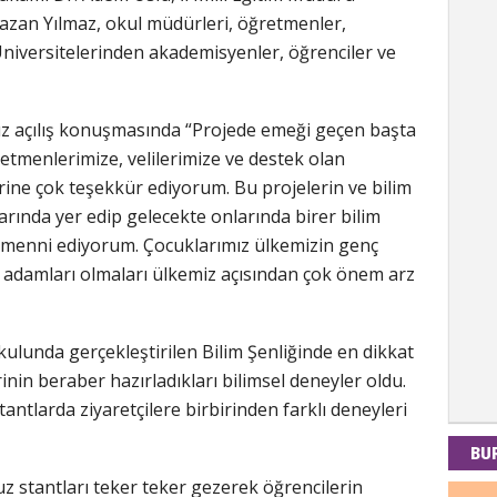
n Yılmaz, okul müdürleri, öğretmenler,
niversitelerinden akademisyenler, öğrenciler ve
Kad
z açılış konuşmasında “Projede emeği geçen başta
Tul-i
menlerimize, velilerimize ve destek olan
rine çok teşekkür ediyorum. Bu projelerin ve bilim
arında yer edip gelecekte onlarında birer bilim
İdr
menni ediyorum. Çocuklarımız ülkemizin genç
lim adamları olmaları ülkemiz açısından çok önem arz
EMPE
AÇIK
lunda gerçekleştirilen Bilim Şenliğinde en dikkat
Mes
rinin beraber hazırladıkları bilimsel deneyler oldu.
tantlarda ziyaretçilere birbirinden farklı deneyleri
PAND
DÜNY
BU
z stantları teker teker gezerek öğrencilerin