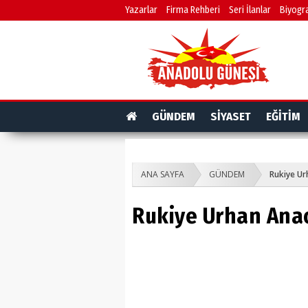
Yazarlar
Firma Rehberi
Seri İlanlar
Biyogra
GÜNDEM
SİYASET
EĞİTİM
ANA SAYFA
GÜNDEM
Rukiye Ur
Rukiye Urhan Ana