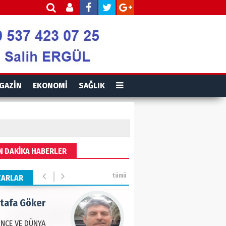
is Ortakaya
RYALİZM, UŞAKLARINA
 DESTEK VERİYOR…
ut Gencer
GAZİN
EKONOMİ
SAĞLIK
EMİ SONRASI YENİ
A DÜZENİ
eddin Usta
N DAKİKA HABERLER
OLU BASIN YAYIN
Ğİ
tümü
ZARLAR
tafa Göker
NCE VE DÜNYA