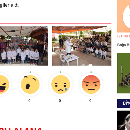
giler aldı.
Ala
ANAD
BİRLİ
(21 Mart - 20 Nisan)
(21 Nis
Mus
k Yorumu
Koç Burcunun 07.08.2026 Günlük Yorumu
Boğa B
DÜŞÜ
GÖR
Tül
MODA
0
0
0
BİY
EVR
EMPE