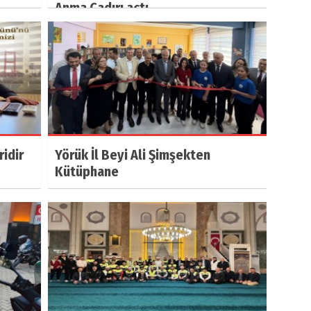
Anma Çadırı açtı.
ridir
Yörük İl Beyi Ali Şimşekten
Kütüphane