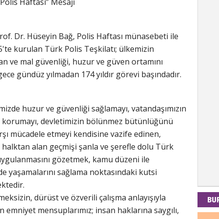
Polis Haftası” Mesajı
of. Dr. Hüseyin Bağ, Polis Haftası münasebeti ile
Kad
5'te kurulan Türk Polis Teşkilatı; ülkemizin
Tul-i
n ve mal güvenliği, huzur ve güven ortamını
gece gündüz yılmadan 174 yıldır görevi başındadır.
İdr
zde huzur ve güvenliği sağlamayı, vatandaşımızın
u korumayı, devletimizin bölünmez bütünlüğünü
EMPE
AÇIK
arşı mücadele etmeyi kendisine vazife edinen,
halktan alan geçmişi şanla ve şerefle dolu Türk
 uygulanmasını gözetmek, kamu düzeni ile
Mes
de yaşamalarını sağlama noktasındaki kutsi
ektedir.
PAND
DÜNY
izin, dürüst ve özverili çalışma anlayışıyla
BU
en emniyet mensuplarımız; insan haklarına saygılı,