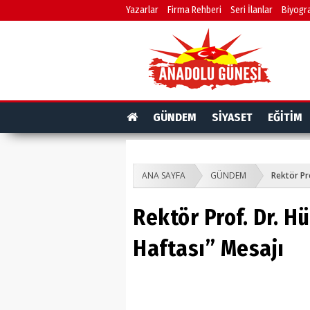
Yazarlar
Firma Rehberi
Seri İlanlar
Biyogra
GÜNDEM
SİYASET
EĞİTİM
ANA SAYFA
GÜNDEM
Rektör Pro
Rektör Prof. Dr. H
Haftası” Mesajı