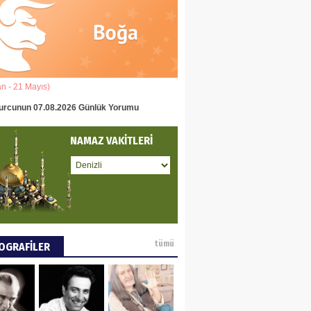
eddin Usta
OLU BASIN YAYIN
Ğİ
an - 21 Mayıs)
(22 Mayıs - 22 Haziran)
tafa Göker
urcunun 07.08.2026 Günlük Yorumu
İkizler Burcunun 07.08.2026 Gün
NCE VE DÜNYA
NAMAZ VAKİTLERİ
ÜŞÜ
ay Pay
 DEYİNCE
tümü
OGRAFİLER
EN MUMCU
RYALİZMİN TOPLU