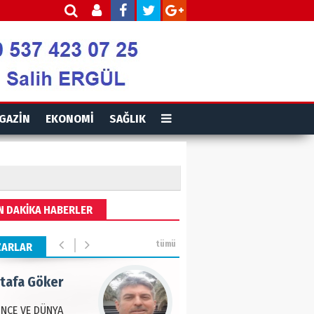
is Ortakaya
RYALİZM, UŞAKLARINA
 DESTEK VERİYOR…
ut Gencer
GAZİN
EKONOMİ
SAĞLIK
EMİ SONRASI YENİ
A DÜZENİ
eddin Usta
N DAKİKA HABERLER
OLU BASIN YAYIN
Ğİ
tümü
ZARLAR
tafa Göker
NCE VE DÜNYA