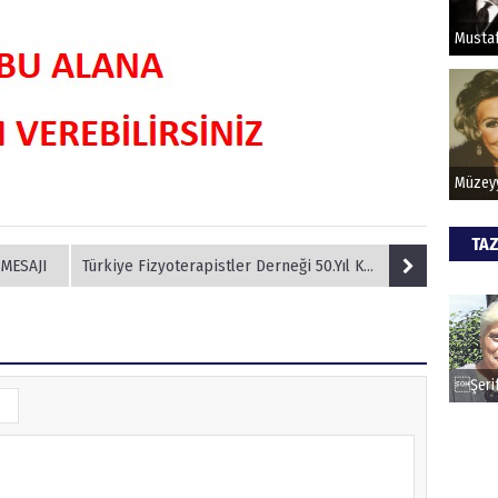
HİPN
TAZ
 MESAJI
Türkiye Fizyoterapistler Derneği 50.Yıl Kutlamaları