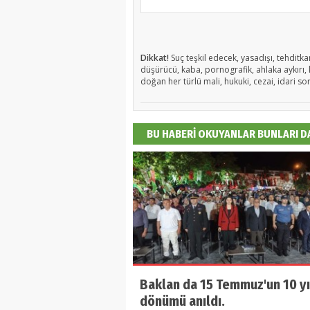
Dikkat!
Suç teşkil edecek, yasadışı, tehditkar
düşürücü, kaba, pornografik, ahlaka aykırı, k
doğan her türlü mali, hukuki, cezai, idari so
BU HABERİ OKUYANLAR BUNLARI 
Baklan da 15 Temmuz'un 10 yı
dönümü anıldı.