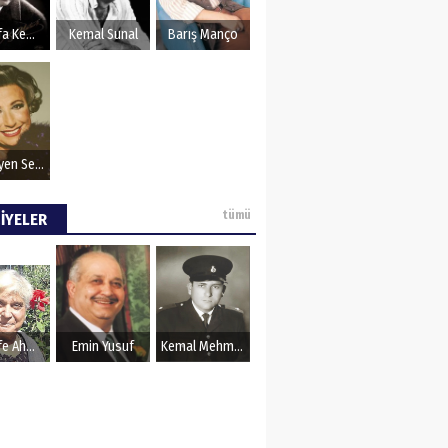
OZU
Mustafa Kemal Atatürk
Kemal Sunal
Barış Manço
Müzeyyen Senar
tümü
İYELER
Şerife Ahmet
Emin Yusuf
Kemal Mehmet Kanmaz