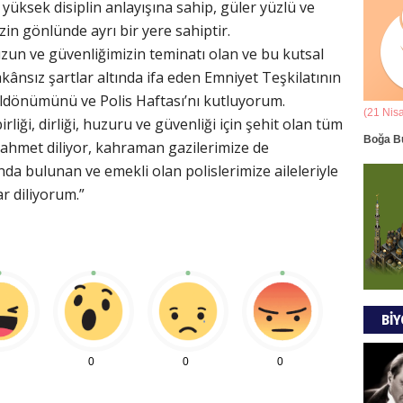
yüksek disiplin anlayışına sahip, güler yüzlü ve
Ala
in gönlünde ayrı bir yere sahiptir.
zun ve güvenliğimizin teminatı olan ve bu kutsal
ANAD
BİRLİ
kânsız şartlar altında ifa eden Emniyet Teşkilatının
ıldönümünü ve Polis Haftası’nı kutluyorum.
(21 Mart - 20 Nisan)
(21 Nis
liği, dirliği, huzuru ve güvenliği için şehit olan tüm
Mus
k Yorumu
Koç Burcunun 07.08.2026 Günlük Yorumu
Boğa B
rahmet diliyor, kahraman gazilerimize de
DÜŞÜ
da bulunan ve emekli olan polislerimize aileleriyle
GÖR
ar diliyorum.”
Tül
MODA
BİY
EVR
0
0
0
EMPE