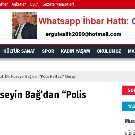
İdr
filer
Anketler
Oyun
Gazete Manşetleri
EMPE
AÇIK
Mes
KÜLTÜR SANAT
SPOR
KADIN YAŞAM
OKULUMUZ
MA
PAND
DÜNY
f. Dr. Hüseyin Bağ’dan “Polis Haftası” Mesajı
Ala
SO
üseyin Bağ’dan “Polis
ANAD
BİRLİ
YA
Mus
DÜŞÜ