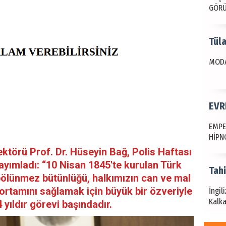
GÖR
Tül
MODA
EVR
EMPE
HİPN
ktörü Prof. Dr. Hüseyin Bağ, Polis Haftası
ayımladı: “10 Nisan 1845'te kurulan Türk
Tah
 bölünmez bütünlüğü, halkımızın can ve mal
ortamını sağlamak için büyük bir özveriyle
İngil
Kalka
yıldır görevi başındadır.