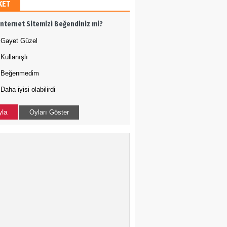
KET
h Ergül
İnternet Sitemizi Beğendiniz mi?
 adamı olmak
Gayet Güzel
Kullanışlı
Tığ
Beğenmedim
Daha iyisi olabilirdi
N ÇOÇUKLAR BU KEZ
RAMADI
yla
Oyları Göster
a Uysal
-ABD İLİŞKİLERİNDE
DURUM NEDİR?
kçe Bakış
 Harekatı...