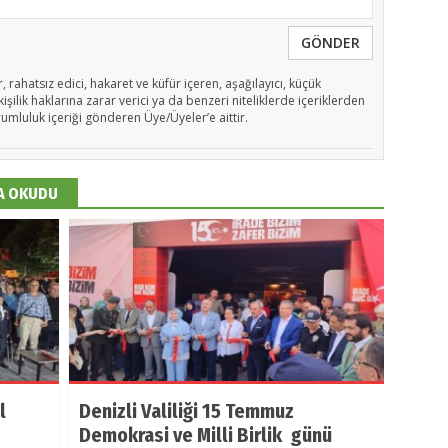
GÖNDER
, rahatsız edici, hakaret ve küfür içeren, aşağılayıcı, küçük
işilik haklarına zarar verici ya da benzeri niteliklerde içeriklerden
rumluluk içeriği gönderen Üye/Üyeler’e aittir.
DA OKUDU
l
Denizli Valiliği 15 Temmuz
Demokrasi ve Milli Birlik günü