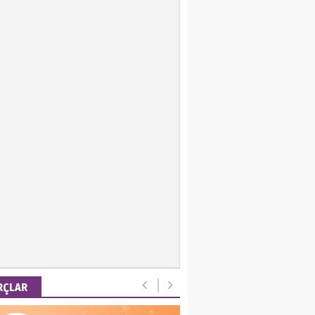
ir Keskin
 Emel
is Ortakaya
RYALİZM, UŞAKLARINA
 DESTEK VERİYOR…
ut Gencer
EMİ SONRASI YENİ
A DÜZENİ
RÇLAR