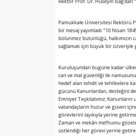
Rektör Prof. Dr. Hüseyin Bağ’dan “
Pamukkale Üniversitesi Rektörü Pr
bir mesaj yayımladı: “10 Nisan 184
bölünmez bütünlüğü, halkımızın ca
sağlamak için büyük bir özveriyle 
Kuruluşundan bugüne kadar ülkemi
can ve mal güvenliği ile namusun
hedef alan tehdit ve tehlikelere k
gücünü Kanunlardan, desteğini de 
Emniyet Teşkilatımız; Kanunların
vatandaşların huzur ve güven için
görevlerini layıkıyla yerine getirm
Zaman ve mekân mefhumu gözetmeks
üstlendiği her görevi yerine getir