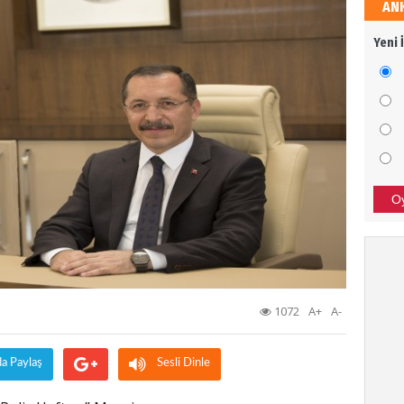
AN
Sali
Yeni 
Dava
Ali 
SİZİ
BAŞA
O
Bor
TÜRK
SON 
1072
A+
A-
Tür
da Paylaş
Sesli Dinle
Afrin