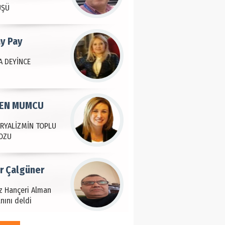
ÜŞÜ
ay Pay
 DEYİNCE
EN MUMCU
RYALİZMİN TOPLU
OZU
ir Çalgüner
iz Hançeri Alman
nını deldi