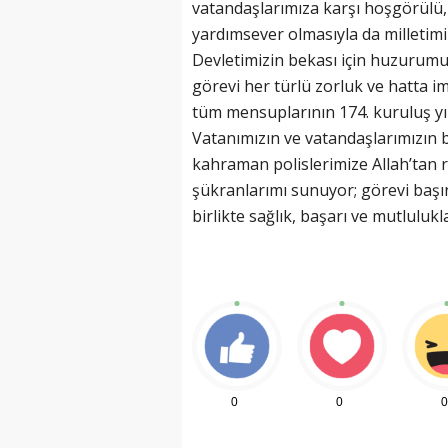
vatandaşlarımıza karşı hoşgörülü, 
yardımsever olmasıyla da milletimiz
Devletimizin bekası için huzurumu
görevi her türlü zorluk ve hatta im
tüm mensuplarının 174. kuruluş y
(20 Şubat - 20 Mart)
Vatanımızın ve vatandaşlarımızın bir
Balık Burcunun 07.08.2026 Günlü
kahraman polislerimize Allah’tan 
şükranlarımı sunuyor; görevi başın
birlikte sağlık, başarı ve mutlulukl
0
0
0