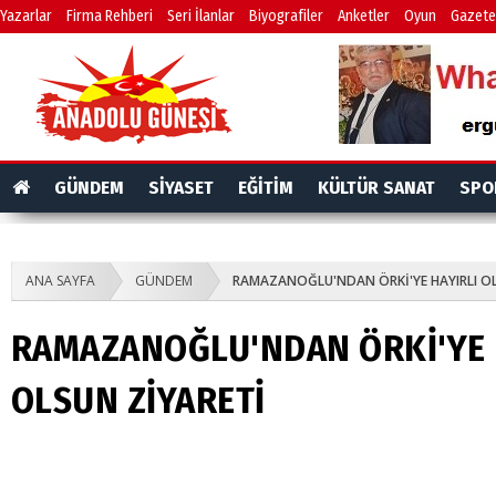
Yazarlar
Firma Rehberi
Seri İlanlar
Biyografiler
Anketler
Oyun
Gazete
GÜNDEM
SİYASET
EĞİTİM
KÜLTÜR SANAT
SPO
ANA SAYFA
GÜNDEM
RAMAZANOĞLU'NDAN ÖRKİ'YE HAYIRLI OL
RAMAZANOĞLU'NDAN ÖRKİ'YE 
OLSUN ZİYARETİ