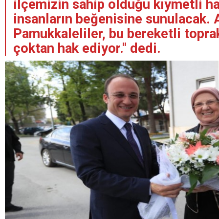
ilçemizin sahip olduğu kıymetli h
insanların beğenisine sunulacak. 
Pamukkaleliler, bu bereketli topra
çoktan hak ediyor." dedi.