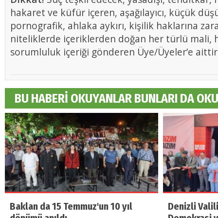
hakaret ve küfür içeren, aşağılayıcı, küçük düş
pornografik, ahlaka aykırı, kişilik haklarına zar
niteliklerde içeriklerden doğan her türlü mali, h
sorumluluk içeriği gönderen Üye/Üyeler’e aittir
BU HABERİ OKUYANLAR BUNLARI DA OK
Baklan da 15 Temmuz'un 10 yıl
Denizli Vali