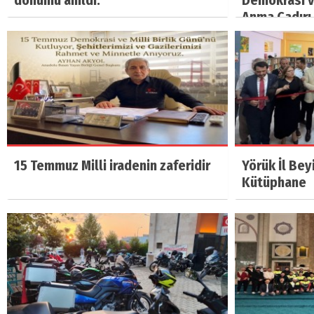
dönümü anıldı.
Demokrasi ve
Anma Çadırı 
15 Temmuz Milli iradenin zaferidir
Yörük İl Bey
Kütüphane