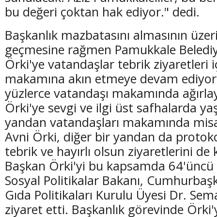
bu değeri çoktan hak ediyor." dedi.
Başkanlık mazbatasını almasının üzer
geçmesine rağmen Pamukkale Belediy
Örki'ye vatandaşlar tebrik ziyaretleri 
(20 Şubat - 20 Mart)
(21 Mart - 20 
makamına akın etmeye devam ediyor
Balık Burcunun 06.08.2026 Günlük Yorumu
Koç Burcunun
yüzlerce vatandaşı makamında ağırl
Örki'ye sevgi ve ilgi üst safhalarda ya
yandan vatandaşları makamında misa
Avni Örki, diğer bir yandan da protok
tebrik ve hayırlı olsun ziyaretlerini de
Başkan Örki'yi bu kapsamda 64'üncü
Sosyal Politikalar Bakanı, Cumhurbaşka
Gıda Politikaları Kurulu Üyesi Dr. S
ziyaret etti. Başkanlık görevinde Örki'