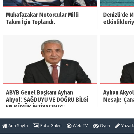
Muhafazakar Motorcular Milli
Denizli'de 
Takım İçin Toplandı.
etkinlikleri
ABYB Genel Başkanı Ayhan
Ayhan Akyol
Akyol,"SAĞDUYU VE DOĞRU BİLGİ
Mesajı: 'Çan
EN BÜYÜK İHTİYACIMIZ"
Ana Sayfa
Foto Galeri
Web TV
Oyun
Yazarl