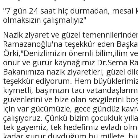
"7 gün 24 saat hiç durmadan, mesai 
olmaksızın çalışmalıyız"
Nazik ziyaret ve güzel temennilerinde
Ramazanoğlu'na teşekkür eden Başk
Örki,"Denizlimizin önemli bilim,ilim ve
onur ve gurur kaynağımız Dr.Sema 
Bakanımıza nazik ziyaretleri, güzel dile
teşekkür ediyorum. Hem büyüklerimiz
kıymetli, başımızın tacı vatandaşlarımı
güvenlerini ve bize olan sevgilerini 
için var gücümüzle, gece gündüz kav
çalışıyoruz. Çünkü bizim çocukluk yıll
tek gayemiz, tek hedefimiz evladı ol
kadar gurur duyduğum bu millete, b