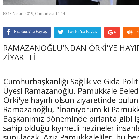
13 Nisan 2019, Cumartesi 14:44
Facebook'ta Paylaş
Twitter'da Paylaş
S
RAMAZANOĞLU'NDAN ÖRKİ'YE HAYI
ZİYARETİ
Cumhurbaşkanlığı Sağlık ve Gıda Politi
Üyesi Ramazanoğlu, Pamukkale Beled
Örki'ye hayırlı olsun ziyaretinde bulu
Ramazanoğlu, "İnanıyorum ki Pamukk
Başkanımız döneminde pırlanta gibi iş
sahip olduğu kıymetli hazineler insanl
sunulacak. Aziz Pamukkaleliler, bu ber