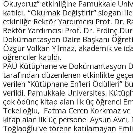
Okuyoruz” etkinliğine Pamukkale Ünive
katıldı. “Okumak Değiştirir” sloganı ile
etkinliğe Rektör Yardımcısı Prof. Dr. Ra
Rektör Yardımcısı Prof. Dr. Erdinç Du
Dokümantasyon Daire Başkanı Öğreti
(20 Şubat - 20 Mart)
(21 Mart - 20 
Özgür Volkan Yılmaz, akademik ve idar
Balık Burcunun 08.08.2026 Günlük Yorumu
Koç Burcunun
öğrenciler katıldı.
PAÜ Kütüphane ve Dokümantasyon Da
tarafından düzenlenen etkinlikte geçen 
verilen “Kütüphane En’leri Ödülleri” bu
verildi. Pamukkale Üniversitesi Kütüp
çok ödünç kitap alan ilk üç öğrenci 
Tekelioğlu, Fatma Ceren Korkmaz ve
kitap alan ilk üç personel Aysun Avcı
Toğlaoğlu ve törene katılamayan Emi