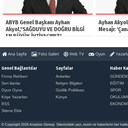
ABYB Genel Başkanı Ayhan
Ayhan Akyol
Akyol,"SAĞDUYU VE DOĞRU BİLGİ
Mesajı: 'Çan
EN BÜYÜK İHTİYACIMIZ"
Ana Sayfa
Foto Galeri
Web TV
Oyun
Yazarl
Genel Bağlantılar
Sayfalar
Haber Ka
Firma Rehberi
Anketler
GÜNDEM
Seri ilanlar
İletişim Bilgileri
EĞİTİM
Oyun Oyna
Gizlilik Politikası
SPOR
Köşe Yazarları
Künye
OKULUM
RSS
EKONOM
Sitene Ekle
© Copyright 2026 Anadolu Güneşi. Sitemizdeki yazı, resim ve haberlerin her hakkı 