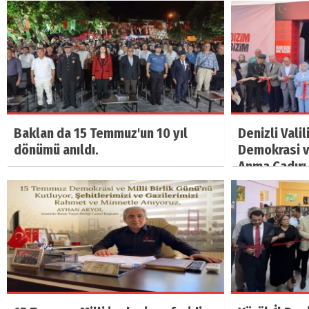
Baklan da 15 Temmuz'un 10 yıl
Denizli Vali
dönümü anıldı.
Demokrasi ve
Anma Çadırı 