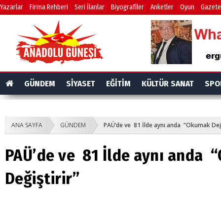
Yazarlar
Firma Rehberi
Seri İlanlar
Biyografiler
Anketler
Oyun
Gazete
GÜNDEM
SİYASET
EĞİTİM
KÜLTÜR SANAT
SPO
ANA SAYFA
GÜNDEM
PAÜ’de ve 81 İlde aynı anda “Okumak Deği
PAÜ’de ve 81 İlde aynı anda
Değiştirir”