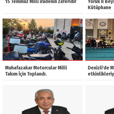
15 Temmuz Milli iradenin zaferidir
Yörük İl Bey
Kütüphane
Muhafazakar Motorcular Milli
Denizli'de 
Takım İçin Toplandı.
etkinlikleri