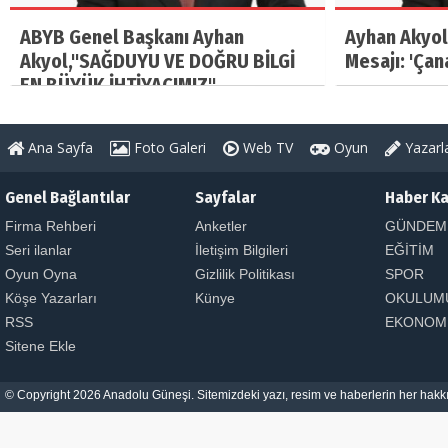
ABYB Genel Başkanı Ayhan
Ayhan Akyol
Akyol,"SAĞDUYU VE DOĞRU BİLGİ
Mesajı: 'Çan
EN BÜYÜK İHTİYACIMIZ"
Ana Sayfa
Foto Galeri
Web TV
Oyun
Yazarl
Genel Bağlantılar
Sayfalar
Haber Ka
Firma Rehberi
Anketler
GÜNDEM
Seri ilanlar
İletişim Bilgileri
EĞİTİM
Oyun Oyna
Gizlilik Politikası
SPOR
Köşe Yazarları
Künye
OKULUM
RSS
EKONOM
Sitene Ekle
© Copyright 2026 Anadolu Güneşi. Sitemizdeki yazı, resim ve haberlerin her hakkı 