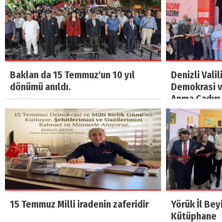
Baklan da 15 Temmuz'un 10 yıl
Denizli Vali
dönümü anıldı.
Demokrasi ve
Anma Çadırı 
15 Temmuz Milli iradenin zaferidir
Yörük İl Bey
Kütüphane