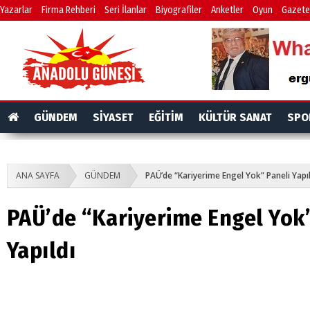
Yazarlar
Firma Rehberi
Seri İlanlar
Biyografiler
Anketler
Oyun
Gazete
GÜNDEM
SİYASET
EĞİTİM
KÜLTÜR SANAT
SPO
ANA SAYFA
GÜNDEM
PAÜ’de “Kariyerime Engel Yok” Paneli Yapıl
PAÜ’de “Kariyerime Engel Yok
Yapıldı