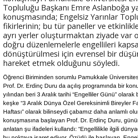
Topluluğu Başkanı Emre Aslanboğa ya
konuşmasında; Engelsiz Yarınlar Topl
fikirlerinin; bu tür paneller ve etkinlikle
ayrı yerler oluşturmaktan ziyade var 
(20 Şubat - 20 Mart)
(21 Mart - 20 
doğru düzenlemelerle engellileri kaps
Balık Burcunun 09.08.2026 Günlük Yorumu
Koç Burcunun
dönüştürülmesi için evrensel bir düşü
hareket etmek olduğunu söyledi.
Öğrenci Biriminden sorumlu Pamukkale Üniversites
Prof. Dr. Erdinç Duru da açılış programında bir ko
yılından beri 3 Aralık tarihi “Engelliler Günü” olarak
keşke “3 Aralık Dünya Özel Gereksinimli Bireyler 
Haftası” olarak bilinseydi çabamız daha anlamlı olu
konuşmasına başlayan Prof. Dr. Erdinç Duru, gün
anlatan şu ifadeleri kullandı: “Engellilikle ilgili dü
bu noktaya işaret ediyor. Özürlü ile başlayan, Engel