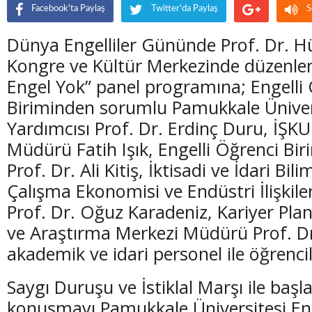
Facebook'ta Paylaş
Twitter'da Paylaş
S
Dünya Engelliler Gününde Prof. Dr. H
Kongre ve Kültür Merkezinde düzenle
Engel Yok” panel programına; Engelli
Biriminden sorumlu Pamukkale Üniver
Yardımcısı Prof. Dr. Erdinç Duru, İŞKUR
Müdürü Fatih Işık, Engelli Öğrenci Bi
Prof. Dr. Ali Kitiş, İktisadi ve İdari Bil
Çalışma Ekonomisi ve Endüstri İlişkil
Prof. Dr. Oğuz Karadeniz, Kariyer P
ve Araştırma Merkezi Müdürü Prof. D
akademik ve idari personel ile öğrencile
Saygı Duruşu ve İstiklal Marşı ile başl
konuşmayı Pamukkale Üniversitesi Eng