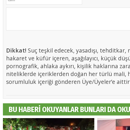
Dikkat!
Suç teşkil edecek, yasadışı, tehditkar, r
hakaret ve küfür içeren, aşağılayıcı, küçük düş
pornografik, ahlaka aykırı, kişilik haklarına zar
niteliklerde içeriklerden doğan her türlü mali, h
sorumluluk içeriği gönderen Üye/Üyeler’e aittir
BU HABERİ OKUYANLAR BUNLARI DA OK