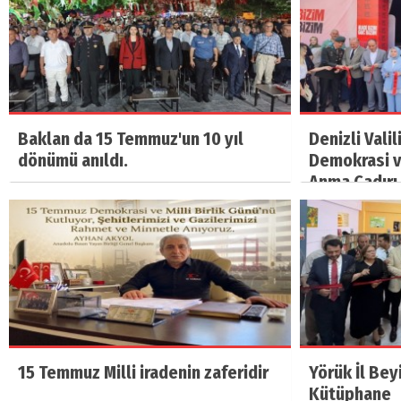
Baklan da 15 Temmuz'un 10 yıl
Denizli Vali
dönümü anıldı.
Demokrasi ve
Anma Çadırı 
15 Temmuz Milli iradenin zaferidir
Yörük İl Bey
Kütüphane