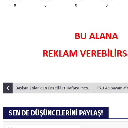
0
0
0
0
Başkan Zolan’dan Engelliler Haftası mesajı
PAÜ Acıpayam MYO’da ‘Matematiği S
SEN DE DÜŞÜNCELERİNİ PAYLAŞ!