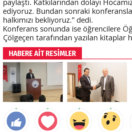
paylaştı. Katkılarından dolayı Hocamı
ediyoruz. Bundan sonraki konferansla
halkımızı bekliyoruz.” dedi.
Konferans sonunda ise öğrencilere Öğ
Çölgeçen tarafından yazılan kitaplar h
(20 Şubat - 20 Mart)
(21 Mart - 20 
Balık Burcunun 07.08.2026 Günlük Yorumu
Koç Burcunun
HABERE AİT RESİMLER