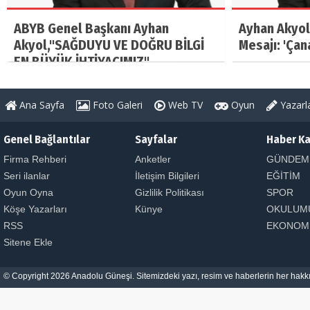
ABYB Genel Başkanı Ayhan
Ayhan Akyol
Akyol,"SAĞDUYU VE DOĞRU BİLGİ
Mesajı: 'Çan
EN BÜYÜK İHTİYACIMIZ"
Ana Sayfa
Foto Galeri
Web TV
Oyun
Yazarl
Genel Bağlantılar
Sayfalar
Haber Ka
Firma Rehberi
Anketler
GÜNDEM
Seri ilanlar
İletişim Bilgileri
EĞİTİM
Oyun Oyna
Gizlilik Politikası
SPOR
Köşe Yazarları
Künye
OKULUM
RSS
EKONOM
Sitene Ekle
© Copyright 2026 Anadolu Güneşi. Sitemizdeki yazı, resim ve haberlerin her hakkı 