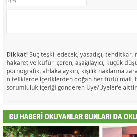
Dikkat!
Suç teşkil edecek, yasadışı, tehditkar, r
hakaret ve küfür içeren, aşağılayıcı, küçük düş
pornografik, ahlaka aykırı, kişilik haklarına zar
niteliklerde içeriklerden doğan her türlü mali, h
sorumluluk içeriği gönderen Üye/Üyeler’e aittir
BU HABERİ OKUYANLAR BUNLARI DA OK