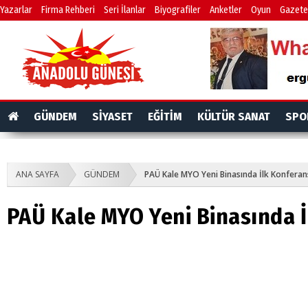
Yazarlar
Firma Rehberi
Seri İlanlar
Biyografiler
Anketler
Oyun
Gazete
GÜNDEM
SİYASET
EĞİTİM
KÜLTÜR SANAT
SPO
ANA SAYFA
GÜNDEM
PAÜ Kale MYO Yeni Binasında İlk Konferan
PAÜ Kale MYO Yeni Binasında 