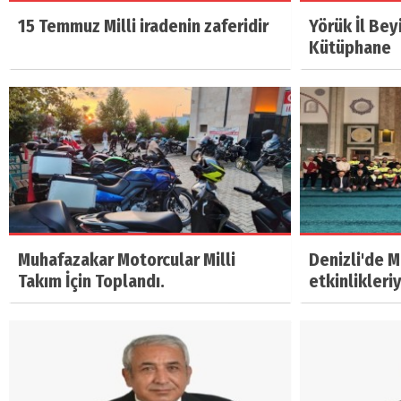
15 Temmuz Milli iradenin zaferidir
Yörük İl Bey
Kütüphane
Muhafazakar Motorcular Milli
Denizli'de 
Takım İçin Toplandı.
etkinlikleri