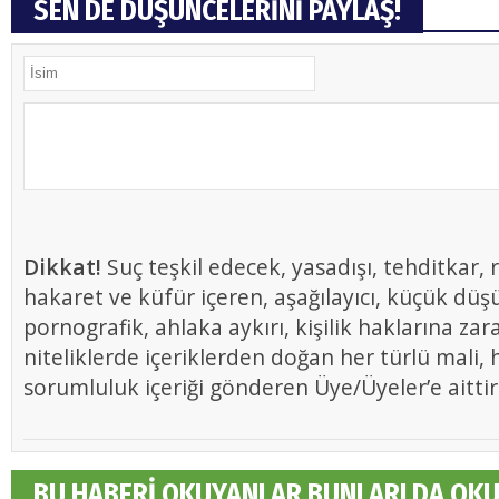
SEN DE DÜŞÜNCELERİNİ PAYLAŞ!
Dikkat!
Suç teşkil edecek, yasadışı, tehditkar, r
hakaret ve küfür içeren, aşağılayıcı, küçük düş
pornografik, ahlaka aykırı, kişilik haklarına zar
niteliklerde içeriklerden doğan her türlü mali, h
sorumluluk içeriği gönderen Üye/Üyeler’e aittir
BU HABERİ OKUYANLAR BUNLARI DA OK