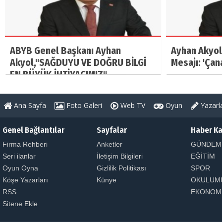
ABYB Genel Başkanı Ayhan
Ayhan Akyol
Akyol,"SAĞDUYU VE DOĞRU BİLGİ
Mesajı: 'Çan
EN BÜYÜK İHTİYACIMIZ"
Ana Sayfa
Foto Galeri
Web TV
Oyun
Yazarl
Genel Bağlantılar
Sayfalar
Haber Ka
Firma Rehberi
Anketler
GÜNDEM
Seri ilanlar
İletişim Bilgileri
EĞİTİM
Oyun Oyna
Gizlilik Politikası
SPOR
Köşe Yazarları
Künye
OKULUM
RSS
EKONOM
Sitene Ekle