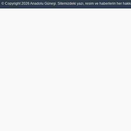
© Copyright 2026 Anadolu Güneşi. Sitemizdeki yazı, resim ve haberlerin her hakkı 