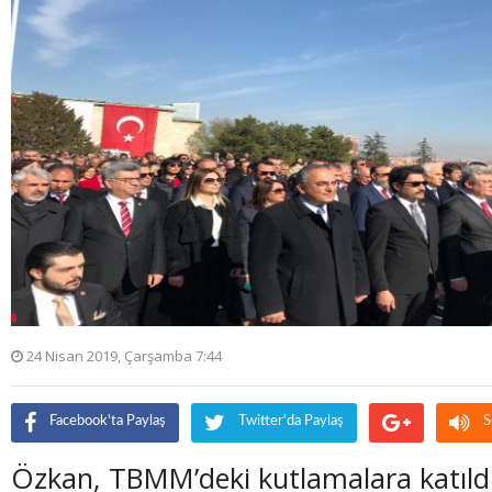
24 Nisan 2019, Çarşamba 7:44
Facebook'ta Paylaş
Twitter'da Paylaş
S
Özkan, TBMM’deki kutlamalara katıld