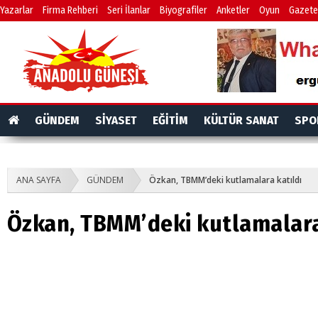
Yazarlar
Firma Rehberi
Seri İlanlar
Biyografiler
Anketler
Oyun
Gazete
GÜNDEM
SİYASET
EĞİTİM
KÜLTÜR SANAT
SPO
ANA SAYFA
GÜNDEM
Özkan, TBMM’deki kutlamalara katıldı
Özkan, TBMM’deki kutlamalara