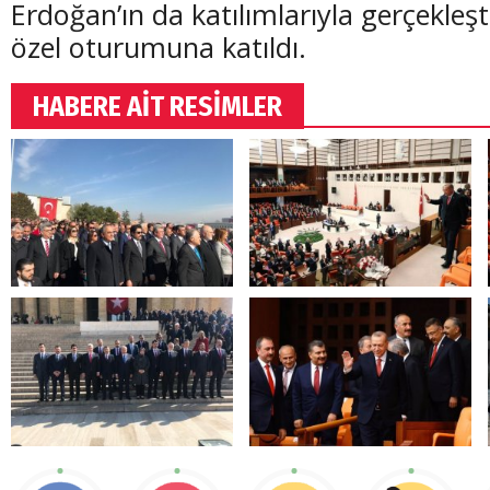
Erdoğan’ın da katılımlarıyla gerçekleşt
özel oturumuna katıldı.
HABERE AİT RESİMLER
(20 Şubat - 20 Mart)
(21 Mart - 20 
Balık Burcunun 08.08.2026 Günlük Yorumu
Koç Burcunun