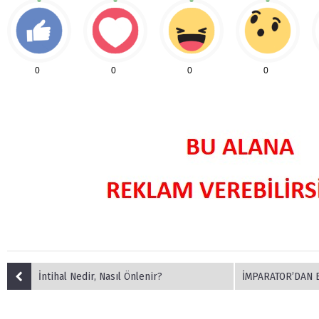
0
0
0
0
İntihal Nedir, Nasıl Önlenir?
İMPARATOR’DAN BA