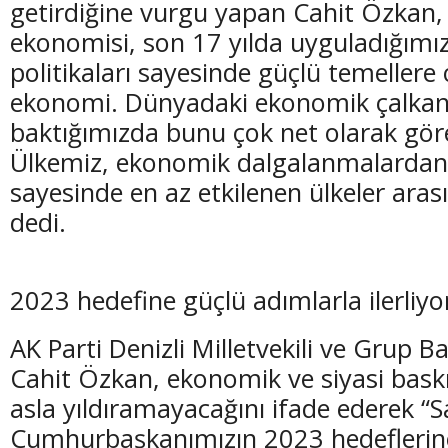
getirdiğine vurgu yapan Cahit Özkan,
ekonomisi, son 17 yılda uyguladığım
politikaları sayesinde güçlü temellere
ekonomi. Dünyadaki ekonomik çalkant
baktığımızda bunu çok net olarak göre
(20 Şubat - 20 Mart)
(21 Mart - 20 
Ülkemiz, ekonomik dalgalanmalardan
Balık Burcunun 07.08.2026 Günlük Yorumu
Koç Burcunun
sayesinde en az etkilenen ülkeler arası
dedi.
2023 hedefine güçlü adımlarla ilerliyo
AK Parti Denizli Milletvekili ve Grup B
Cahit Özkan, ekonomik ve siyasi baskıl
asla yıldıramayacağını ifade ederek “S
Cumhurbaşkanımızın 2023 hedeflerine