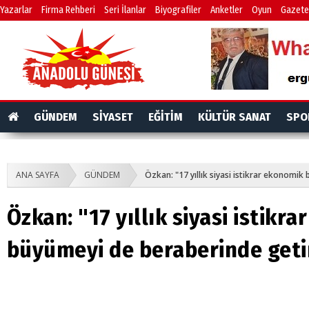
Yazarlar
Firma Rehberi
Seri İlanlar
Biyografiler
Anketler
Oyun
Gazete
GÜNDEM
SİYASET
EĞİTİM
KÜLTÜR SANAT
SPO
ANA SAYFA
GÜNDEM
Özkan: "17 yıllık siyasi istikrar ekonomik
Özkan: "17 yıllık siyasi istikr
büyümeyi de beraberinde geti