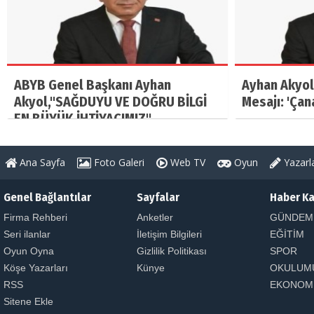
ABYB Genel Başkanı Ayhan
Ayhan Akyol
Akyol,"SAĞDUYU VE DOĞRU BİLGİ
Mesajı: 'Çan
EN BÜYÜK İHTİYACIMIZ"
Ana Sayfa
Foto Galeri
Web TV
Oyun
Yazarl
Genel Bağlantılar
Sayfalar
Haber Ka
Firma Rehberi
Anketler
GÜNDEM
Seri ilanlar
İletişim Bilgileri
EĞİTİM
Oyun Oyna
Gizlilik Politikası
SPOR
Köşe Yazarları
Künye
OKULUM
RSS
EKONOM
Sitene Ekle