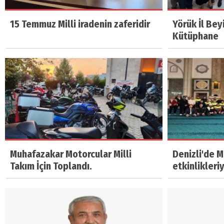
15 Temmuz Milli iradenin zaferidir
Yörük İl Bey
Kütüphane
Muhafazakar Motorcular Milli
Denizli'de 
Takım İçin Toplandı.
etkinlikleri