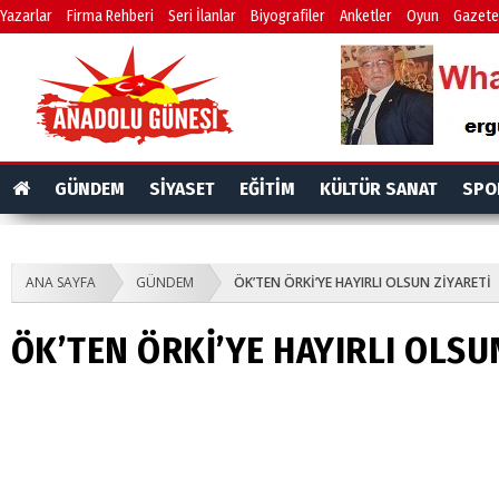
Yazarlar
Firma Rehberi
Seri İlanlar
Biyografiler
Anketler
Oyun
Gazete
GÜNDEM
SİYASET
EĞİTİM
KÜLTÜR SANAT
SPO
ANA SAYFA
GÜNDEM
ÖK’TEN ÖRKİ’YE HAYIRLI OLSUN ZİYARETİ
ÖK’TEN ÖRKİ’YE HAYIRLI OLSU