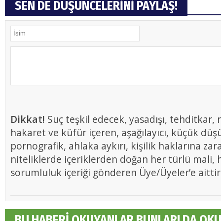
SEN DE DÜŞÜNCELERİNİ PAYLAŞ!
Dikkat!
Suç teşkil edecek, yasadışı, tehditkar, r
hakaret ve küfür içeren, aşağılayıcı, küçük düş
pornografik, ahlaka aykırı, kişilik haklarına zar
niteliklerde içeriklerden doğan her türlü mali, h
sorumluluk içeriği gönderen Üye/Üyeler’e aittir
BU HABERİ OKUYANLAR BUNLARI DA OK