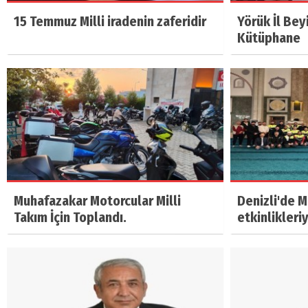
15 Temmuz Milli iradenin zaferidir
Yörük İl Bey
Kütüphane
Muhafazakar Motorcular Milli
Denizli'de 
Takım İçin Toplandı.
etkinlikleri