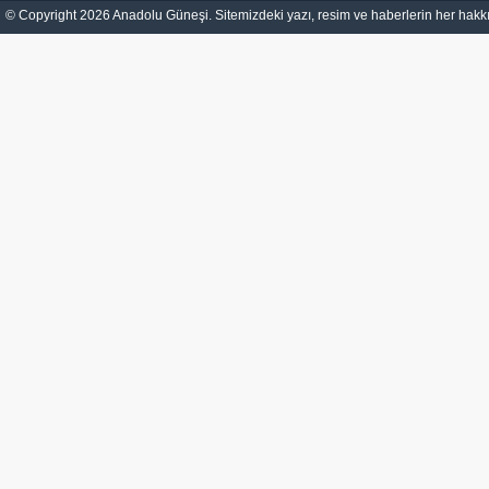
© Copyright 2026 Anadolu Güneşi. Sitemizdeki yazı, resim ve haberlerin her hakkı 