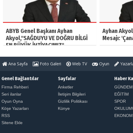
ABYB Genel Başkanı Ayhan
Ayhan Akyol
Akyol,"SAĞDUYU VE DOĞRU BİLGİ
Mesajı: 'Çan
EN BÜYÜK İHTİYACIMIZ"
Ana Sayfa
Foto Galeri
Web TV
Oyun
Yazarl
Genel Bağlantılar
Sayfalar
Haber Ka
Firma Rehberi
Anketler
GÜNDEM
Seri ilanlar
İletişim Bilgileri
EĞİTİM
Oyun Oyna
Gizlilik Politikası
SPOR
Köşe Yazarları
Künye
OKULUM
RSS
EKONOM
Sitene Ekle