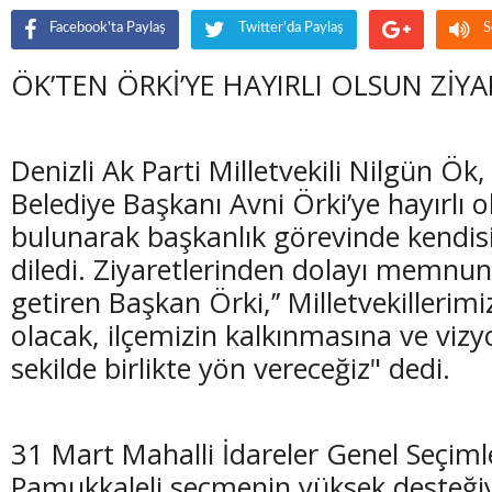
Facebook'ta Paylaş
Twitter'da Paylaş
S
ÖK’TEN ÖRKİ’YE HAYIRLI OLSUN ZİY
Denizli Ak Parti Milletvekili Nilgün Ö
Belediye Başkanı Avni Örki’ye hayırlı o
bulunarak başkanlık görevinde kendisi
diledi. Ziyaretlerinden dolayı memnuni
getiren Başkan Örki,’’ Milletvekillerimiz 
olacak, ilçemizin kalkınmasına ve vizy
sekilde birlikte yön vereceğiz" dedi.
31 Mart Mahalli İdareler Genel Seçiml
Pamukkaleli seçmenin yüksek desteği