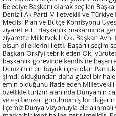
Belediye Başkanı olarak seçilen Başkan
Denizli Ak Parti Milletvekili ve Türkiye
Meclisi Plan ve Bütçe Komisyonu Üyes
ziyaret etti. Başkanlık makamında ge
(20 Şubat - 20 Mart)
(21 Mart - 20 
ziyarette Milletvekili Ök, Başkan Avni Ö
Balık Burcunun 07.08.2026 Günlük Yorumu
Koç Burcunun
olsun dileklerini iletti. Başarılı seçim 
Başkan Örki’yi tebrik eden Ök, yürütece
başkanlık görevinde kendisine başarıla
Denizli’nin en büyük ilçesi olan Pamukk
şimdi olduğundan daha güzel bir hal
emin olduğunu ifade eden Milletvekil
özellikle turizm alanında Dünya’nın c
ve eşi benzeri görülmemiş bir değerim
ilçemiz Dünya vizyonuyla ele alınmal
marka bir kent haline getirilmelidir. 