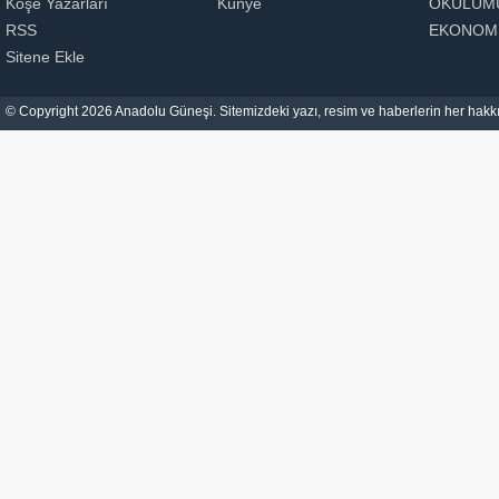
Köşe Yazarları
Künye
OKULUM
RSS
EKONOM
Sitene Ekle
© Copyright 2026 Anadolu Güneşi. Sitemizdeki yazı, resim ve haberlerin her hakkı 