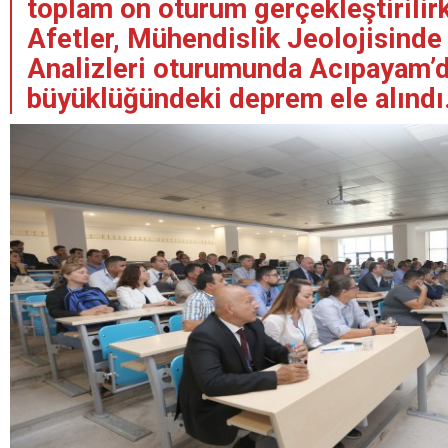
toplam on oturum gerçekleştirilir
Afetler, Mühendislik Jeolojisinde
Analizleri oturumunda Acıpayam’d
büyüklüğündeki deprem ele alındı