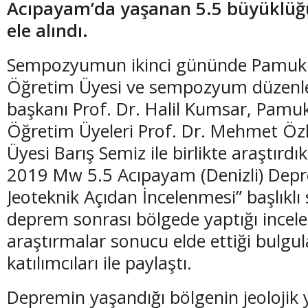
Acıpayam’da yaşanan 5.5 büyüklü
ele alındı.
Sempozyumun ikinci gününde Pamukka
Öğretim Üyesi ve sempozyum düzenl
(20 Şubat - 20 Mart)
(21 Mart - 20 
başkanı Prof. Dr. Halil Kumsar, Pamuk
Balık Burcunun 06.08.2026 Günlük Yorumu
Koç Burcunun
Öğretim Üyeleri Prof. Dr. Mehmet Özk
Üyesi Barış Semiz ile birlikte araştırdı
2019 Mw 5.5 Acıpayam (Denizli) Depre
Jeoteknik Açıdan İncelenmesi” başlıklı
deprem sonrası bölgede yaptığı incele
araştırmalar sonucu elde ettiği bulg
katılımcıları ile paylaştı.
Depremin yaşandığı bölgenin jeolojik y