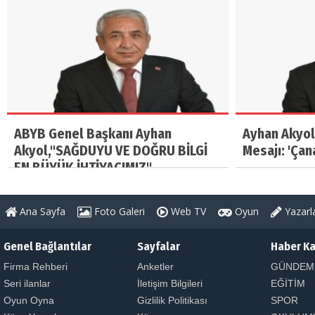
ABYB Genel Başkanı Ayhan
Ayhan Akyol
Akyol,"SAĞDUYU VE DOĞRU BİLGİ
Mesajı: 'Çan
EN BÜYÜK İHTİYACIMIZ"
Ana Sayfa
Foto Galeri
Web TV
Oyun
Yazarl
Genel Bağlantılar
Sayfalar
Haber Ka
Firma Rehberi
Anketler
GÜNDEM
Seri ilanlar
İletişim Bilgileri
EĞİTİM
Oyun Oyna
Gizlilik Politikası
SPOR