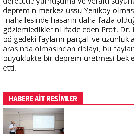
derecede yumuşuma ve yeraltı suyunun
depremin merkez üssü Yeniköy olmas
mahallesinde hasarın daha fazla old
gözlemlediklerini ifade eden Prof. Dr
bölgedeki fayların parçalı ve uzunlukl
arasında olmasından dolayı, bu fayları
büyüklükte bir deprem üretmesi bekle
etti.
HABERE AİT RESİMLER