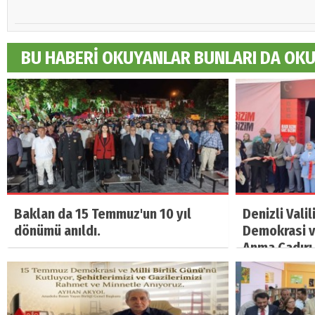
BU HABERİ OKUYANLAR BUNLARI DA OK
Baklan da 15 Temmuz'un 10 yıl
Denizli Vali
dönümü anıldı.
Demokrasi ve
Anma Çadırı 