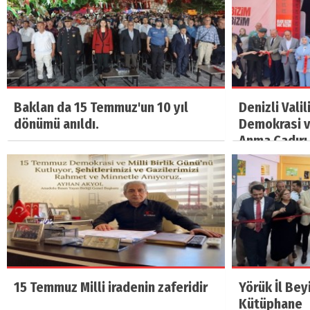
Baklan da 15 Temmuz'un 10 yıl
Denizli Vali
dönümü anıldı.
Demokrasi ve
Anma Çadırı 
15 Temmuz Milli iradenin zaferidir
Yörük İl Bey
Kütüphane