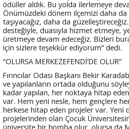
ödüller aldık. Bu yolda ilerlemeye de
Önümüzdeki dönem ilçemizi daha da i
taşıyacağız, daha da güzelleştireceğiz. 
desteğiyle, duasıyla hizmet etmeye, ye
üretmeye devam edeceğiz. Bizleri bura
(20 Şubat - 20 Mart)
(21 Mart - 20 
için sizlere teşekkür ediyorum” dedi.
Balık Burcunun 07.08.2026 Günlük Yorumu
Koç Burcunun
“OLURSA MERKEZEFENDİ’DE OLUR”
Fırıncılar Odası Başkanı Bekir Karada
ve yapılanların ortada olduğunu söyle
kadar yapılan, her noktaya hitap eden
var. Hem yeni nesle, hem gençlere hem
herkese hitap eden projeler var. Yeni
projelerinden olan Çocuk Üniversitesi
üniversite bir bomba olur, olursa da 