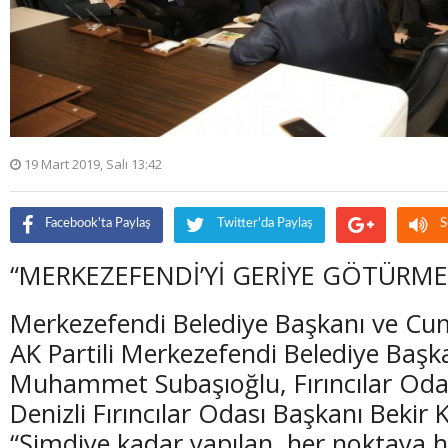
19 Mart 2019, Salı 13:42
Facebook'ta Paylaş
Twitter'da Paylaş
S
“MERKEZEFENDİ’Yİ GERİYE GÖTÜRME
Merkezefendi Belediye Başkanı ve Cumh
AK Partili Merkezefendi Belediye Başk
Muhammet Subaşıoğlu, Fırıncılar Odası’
Denizli Fırıncılar Odası Başkanı Bekir
“Şimdiye kadar yapılan, her noktaya 