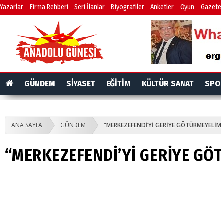
Yazarlar
Firma Rehberi
Seri İlanlar
Biyografiler
Anketler
Oyun
Gazete
GÜNDEM
SİYASET
EĞİTİM
KÜLTÜR SANAT
SPO
ANA SAYFA
GÜNDEM
“MERKEZEFENDİ’Yİ GERİYE GÖTÜRMEYELİM
“MERKEZEFENDİ’Yİ GERİYE GÖ