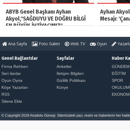
ABYB Genel Başkanı Ayhan
Ayhan Akyol
Akyol,"SAĞDUYU VE DOĞRU BİLGİ
Mesajı: 'Çan
EN BÜYÜK İHTİYACIMIZ"
Ana Sayfa
Foto Galeri
Web TV
Oyun
Yazarl
Genel Bağlantılar
Sayfalar
Haber Ka
Firma Rehberi
Anketler
GÜNDEM
Seri ilanlar
İletişim Bilgileri
EĞİTİM
Oyun Oyna
Gizlilik Politikası
SPOR
Köşe Yazarları
Künye
OKULUM
RSS
EKONOM
Sitene Ekle
© Copyright 2026 Anadolu Güneşi. Sitemizdeki yazı, resim ve haberlerin her hakkı 