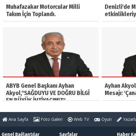
Muhafazakar Motorcular Milli
Denizli'de 
Takım İçin Toplandı.
etkinlikleri
ABYB Genel Başkanı Ayhan
Ayhan Akyol
Akyol,"SAĞDUYU VE DOĞRU BİLGİ
Mesajı: 'Çan
EN BÜYÜK İHTİYACIMIZ"
Ana Sayfa
Foto Galeri
Web TV
Oyun
Yazarl
Genel Bağlantılar
Sayfalar
Haber Ka