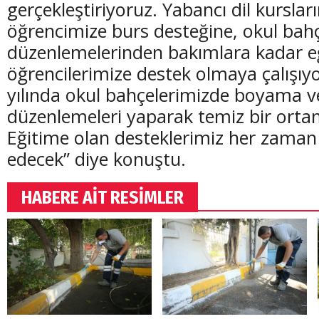
gerçekleştiriyoruz. Yabancı dil kursla
öğrencimize burs desteğine, okul bah
düzenlemelerinden bakımlara kadar e
öğrencilerimize destek olmaya çalışıyo
yılında okul bahçelerimizde boyama v
(20 Şubat - 20 Mart)
(21 Mart - 20 
düzenlemeleri yaparak temiz bir orta
Balık Burcunun 09.08.2026 Günlük Yorumu
Koç Burcunun
Eğitime olan desteklerimiz her zama
edecek” diye konuştu.
HABERE AİT RESİMLER