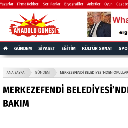
Yazarlar
Firma Rehberi
Seri İlanlar
Biyografiler
Anketler
Oyun
Gazete
GÜNDEM
SİYASET
EĞİTİM
KÜLTÜR SANAT
SPO
ANA SAYFA
GÜNDEM
MERKEZEFENDİ BELEDİYESİ’NDEN OKULLA
MERKEZEFENDİ BELEDİYESİ’N
BAKIM