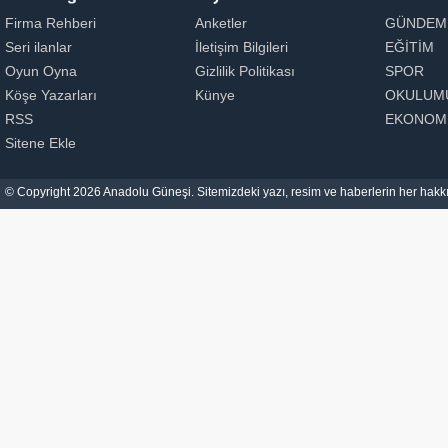
Firma Rehberi
Anketler
GÜNDEM
Seri ilanlar
İletişim Bilgileri
EĞİTİM
Oyun Oyna
Gizlilik Politikası
SPOR
Köşe Yazarları
Künye
OKULUM
RSS
EKONOM
Sitene Ekle
© Copyright 2026 Anadolu Güneşi. Sitemizdeki yazı, resim ve haberlerin her hakkı 