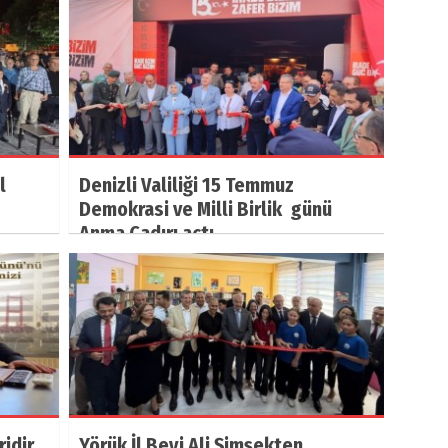
l
Denizli Valiliği 15 Temmuz
Demokrasi ve Milli Birlik günü
Anma Çadırı açtı.
ridir
Yörük İl Beyi Ali Şimşekten