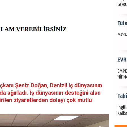
GÖR
Tül
MODA
EVR
EMPE
HİPN
kanı Şeniz Doğan, Denizli iş dünyasının
a ağırladı. İş dünyasının desteğini alan
Tah
rilen ziyaretlerden dolayı çok mutlu
İngil
Kalka