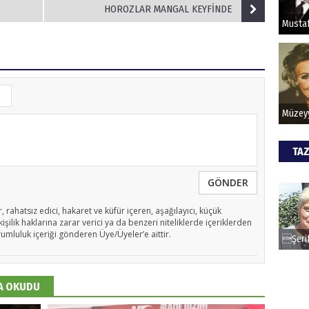
HOROZLAR MANGAL KEYFİNDE
HİPN
TAZ
GÖNDER
, rahatsız edici, hakaret ve küfür içeren, aşağılayıcı, küçük
işilik haklarına zarar verici ya da benzeri niteliklerde içeriklerden
rumluluk içeriği gönderen Üye/Üyeler’e aittir.
DA OKUDU