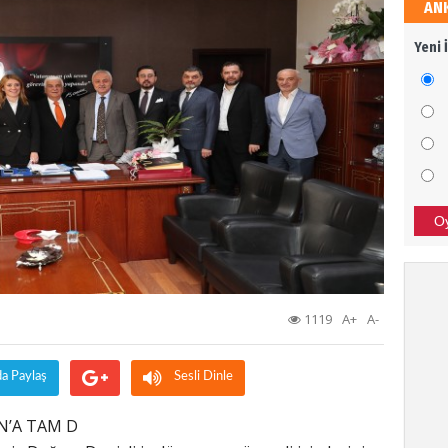
AN
Sali
Yeni 
Dava
Ali 
SİZİ
BAŞA
O
Bor
TÜRK
1119
A+
A-
SON 
da Paylaş
Sesli Dinle
Tür
N’A TAM D
Afrin