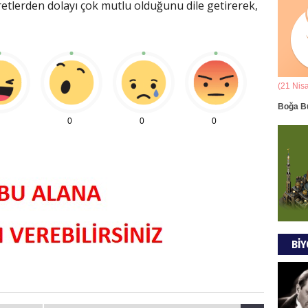
retlerden dolayı çok mutlu olduğunu dile getirerek,
Ala
ANAD
BİRLİ
(21 Mart - 20 Nisan)
(21 Nis
Mus
k Yorumu
Koç Burcunun 07.08.2026 Günlük Yorumu
Boğa B
0
0
0
DÜŞÜ
GÖR
Tül
MODA
BİY
EVR
EMPE