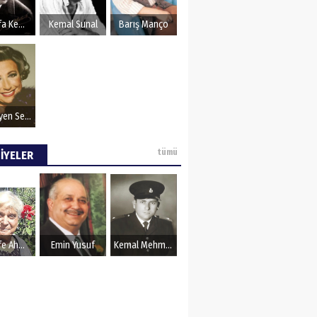
OZU
Mustafa Kemal Atatürk
Kemal Sunal
Barış Manço
Müzeyyen Senar
tümü
İYELER
Şerife Ahmet
Emin Yusuf
Kemal Mehmet Kanmaz