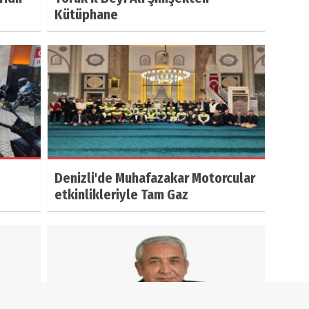
Kütüphane
Denizli'de Muhafazakar Motorcular
etkinlikleriyle Tam Gaz