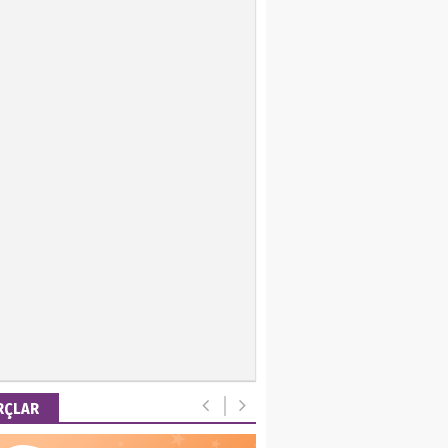
ir Keskin
 Emel
is Ortakaya
RYALİZM, UŞAKLARINA
 DESTEK VERİYOR…
ut Gencer
EMİ SONRASI YENİ
A DÜZENİ
RÇLAR