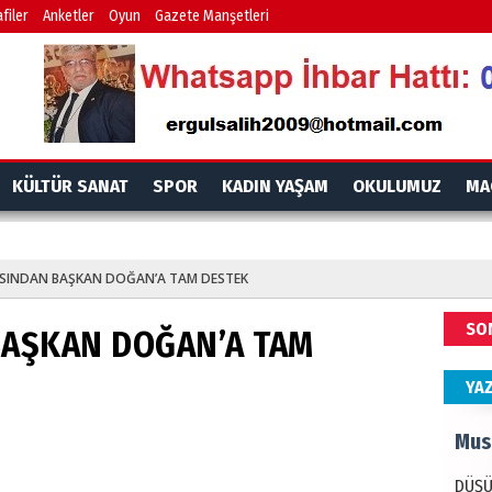
İdr
filer
Anketler
Oyun
Gazete Manşetleri
EMPE
AÇIK
Mes
KÜLTÜR SANAT
SPOR
KADIN YAŞAM
OKULUMUZ
MA
PAND
DÜNY
ASINDAN BAŞKAN DOĞAN’A TAM DESTEK
Ala
SO
BAŞKAN DOĞAN’A TAM
ANAD
BİRLİ
YA
Mus
DÜŞÜ