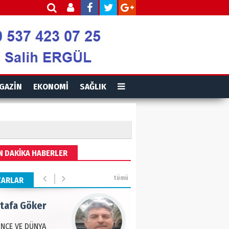
is Ortakaya
RYALİZM, UŞAKLARINA
 DESTEK VERİYOR…
ut Gencer
GAZİN
EKONOMİ
SAĞLIK
EMİ SONRASI YENİ
A DÜZENİ
eddin Usta
N DAKİKA HABERLER
OLU BASIN YAYIN
Ğİ
tümü
ZARLAR
tafa Göker
NCE VE DÜNYA