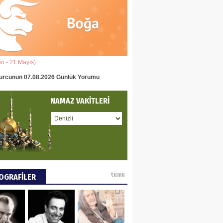
eddin Usta
OLU BASIN YAYIN
Ğİ
an - 21 Mayıs)
(22 Mayıs - 22 Haziran)
tafa Göker
urcunun 07.08.2026 Günlük Yorumu
İkizler Burcunun 07.08.2026 Gün
NCE VE DÜNYA
NAMAZ VAKİTLERİ
ÜŞÜ
ay Pay
 DEYİNCE
tümü
OGRAFİLER
EN MUMCU
RYALİZMİN TOPLU