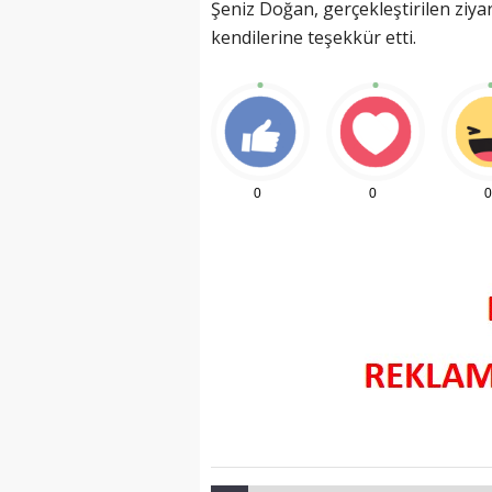
Şeniz Doğan, gerçekleştirilen ziya
kendilerine teşekkür etti.
(20 Şubat - 20 Mart)
Balık Burcunun 07.08.2026 Günlü
0
0
0