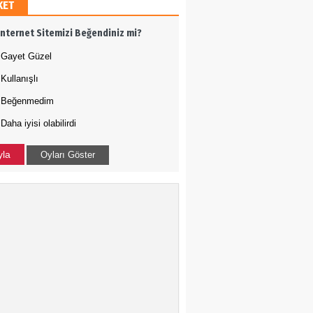
KET
h Ergül
İnternet Sitemizi Beğendiniz mi?
 adamı olmak
Gayet Güzel
Kullanışlı
Tığ
Beğenmedim
Daha iyisi olabilirdi
N ÇOÇUKLAR BU KEZ
RAMADI
yla
Oyları Göster
a Uysal
-ABD İLİŞKİLERİNDE
DURUM NEDİR?
kçe Bakış
 Harekatı...