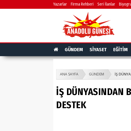
Yazarlar
Firma Rehberi
Seri İlanlar
Biyogra
GÜNDEM
SİYASET
EĞİTİM
ANA SAYFA
GÜNDEM
İŞ DÜNY
İŞ DÜNYASINDAN 
DESTEK