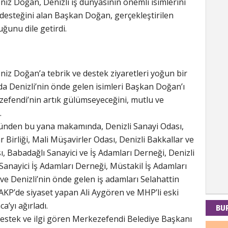
iz Doğan, Denizli iş dünyasının önemli isimlerini
 desteğini alan Başkan Doğan, gerçekleştirilen
ğunu dile getirdi.
Kad
Tul-i
iz Doğan’a tebrik ve destek ziyaretleri yoğun bir
 Denizli’nin önde gelen isimleri Başkan Doğan’ı
efendi’nin artık gülümseyeceğini, mutlu ve
İdr
r.
ünden bu yana makamında, Denizli Sanayi Odası,
EMPE
AÇIK
 Birliği, Mali Müşavirler Odası, Denizli Bakkallar ve
ı, Babadağlı Sanayici ve İş Adamları Derneği, Denizli
Sanayici İş Adamları Derneği, Müstakil İş Adamları
Mes
i ve Denizli’nin önde gelen iş adamları Selahattin
 AKP’de siyaset yapan Ali Aygören ve MHP’li eski
PAND
DÜNY
a’yı ağırladı.
BU
destek ve ilgi gören Merkezefendi Belediye Başkanı