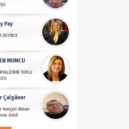
ÜŞÜ
ay Pay
 DEYİNCE
EN MUMCU
RYALİZMİN TOPLU
OZU
ir Çalgüner
iz Hançeri Alman
nını deldi