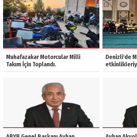
Muhafazakar Motorcular Milli
Denizli'de 
Takım İçin Toplandı.
etkinlikleri
ABYB Genel Başkanı Ayhan
Ayhan Akyol