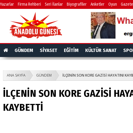
Yazarlar
Firma Rehberi
Seri İlanlar
Biyografiler
Anketler
Oyun
Gazete
GÜNDEM
SİYASET
EĞİTİM
KÜLTÜR SANAT
SPO
ANA SAYFA
GÜNDEM
İLÇENİN SON KORE GAZİSİ HAYATINI KAY
İLÇENİN SON KORE GAZİSİ HAY
KAYBETTİ