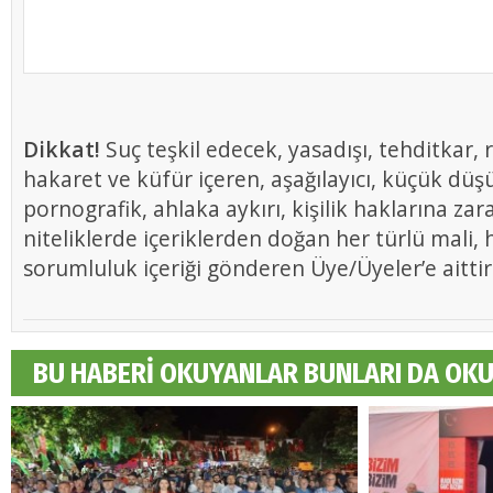
Dikkat!
Suç teşkil edecek, yasadışı, tehditkar, r
hakaret ve küfür içeren, aşağılayıcı, küçük düş
pornografik, ahlaka aykırı, kişilik haklarına zar
niteliklerde içeriklerden doğan her türlü mali, h
sorumluluk içeriği gönderen Üye/Üyeler’e aittir
BU HABERİ OKUYANLAR BUNLARI DA OK