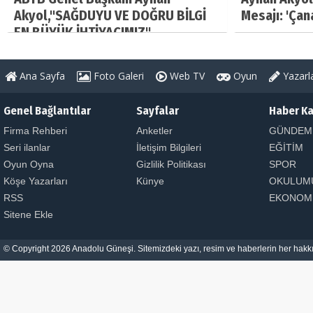
Akyol,"SAĞDUYU VE DOĞRU BİLGİ
Mesajı: 'Çan
EN BÜYÜK İHTİYACIMIZ"
Ana Sayfa
Foto Galeri
Web TV
Oyun
Yazarl
Genel Bağlantılar
Sayfalar
Haber Ka
Firma Rehberi
Anketler
GÜNDEM
Seri ilanlar
İletişim Bilgileri
EĞİTİM
Oyun Oyna
Gizlilik Politikası
SPOR
Köşe Yazarları
Künye
OKULUM
RSS
EKONOM
Sitene Ekle
© Copyright 2026 Anadolu Güneşi. Sitemizdeki yazı, resim ve haberlerin her hakkı 