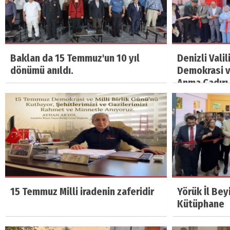
Baklan da 15 Temmuz'un 10 yıl
Denizli Vali
dönümü anıldı.
Demokrasi ve
Anma Çadırı 
15 Temmuz Milli iradenin zaferidir
Yörük İl Bey
Kütüphane