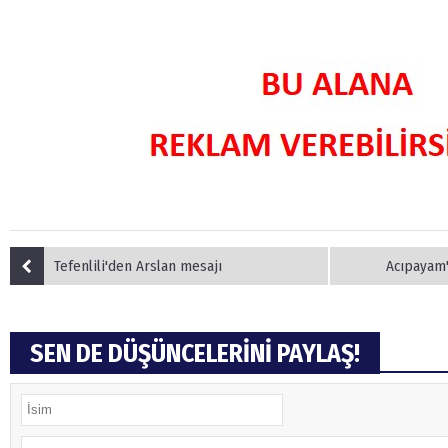
(20 Şubat - 20 Mart)
(21 Mart - 20 
Balık Burcunun 09.08.2026 Günlük Yorumu
Koç Burcunun
Tefenlili'den Arslan mesajı
Acıpayam'
SEN DE DÜŞÜNCELERİNİ PAYLAŞ!