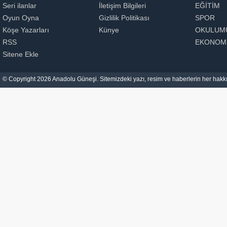
Seri ilanlar
İletişim Bilgileri
EĞİTİM
Oyun Oyna
Gizlilik Politikası
SPOR
Köşe Yazarları
Künye
OKULUM
RSS
EKONOM
Sitene Ekle
© Copyright 2026 Anadolu Güneşi. Sitemizdeki yazı, resim ve haberlerin her hakkı 