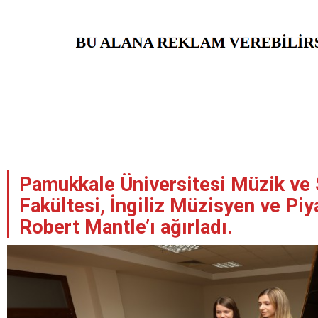
Pamukkale Üniversitesi Müzik ve 
Fakültesi, İngiliz Müzisyen ve Pi
Robert Mantle’ı ağırladı.