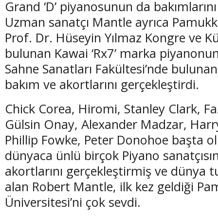
Grand ‘D’ piyanosunun da bakımlarını 
Uzman sanatçı Mantle ayrıca Pamukka
Prof. Dr. Hüseyin Yılmaz Kongre ve Kü
bulunan Kawai ‘Rx7’ marka piyanonun
(20 Şubat - 20 Mart)
(21 Mart - 20 
Sahne Sanatları Fakültesi’nde bulunan
Balık Burcunun 06.08.2026 Günlük Yorumu
Koç Burcunun
bakım ve akortlarını gerçekleştirdi.
Chick Corea, Hiromi, Stanley Clark, Fazi
Gülsin Onay, Alexander Madzar, Harry
Phillip Fowke, Peter Donohoe başta o
dünyaca ünlü birçok Piyano sanatçısı
akortlarını gerçekleştirmiş ve dünya t
alan Robert Mantle, ilk kez geldiği P
Üniversitesi’ni çok sevdi.