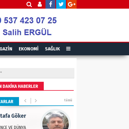
is Ortakaya
RYALİZM, UŞAKLARINA
 DESTEK VERİYOR…
ut Gencer
GAZİN
EKONOMİ
SAĞLIK
EMİ SONRASI YENİ
A DÜZENİ
"
eddin Usta
N DAKİKA HABERLER
OLU BASIN YAYIN
Ğİ
tümü
ZARLAR
tafa Göker
NCE VE DÜNYA