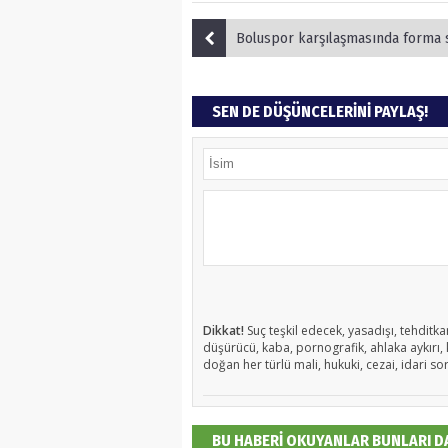
Boluspor karşılaşmasında forma sırt sponsorumuz Acarsoy E
SEN DE DÜŞÜNCELERİNİ PAYLAŞ!
Dikkat!
Suç teşkil edecek, yasadışı, tehditkar
düşürücü, kaba, pornografik, ahlaka aykırı, k
doğan her türlü mali, hukuki, cezai, idari so
BU HABERİ OKUYANLAR BUNLARI 