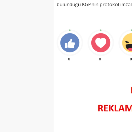
bulunduğu KGF’nin protokol imzal
0
0
0