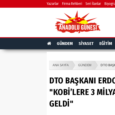
Yazarlar
Firma Rehberi
Seri İlanlar
Biyogra
GÜNDEM
SİYASET
EĞİTİM
ANA SAYFA
GÜNDEM
DTO BAŞK
DTO BAŞKANI ERD
"KOBİ’LERE 3 MİLY
GELDİ"