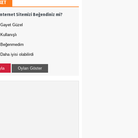
KET
h Ergül
İnternet Sitemizi Beğendiniz mi?
 adamı olmak
Gayet Güzel
Kullanışlı
Tığ
Beğenmedim
Daha iyisi olabilirdi
N ÇOÇUKLAR BU KEZ
RAMADI
yla
Oyları Göster
a Uysal
-ABD İLİŞKİLERİNDE
DURUM NEDİR?
kçe Bakış
 Harekatı...