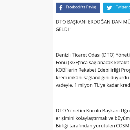
Facebook'ta Paylaş
Twitter'
DTO BAŞKANI ERDOĞAN'DAN MÜJDE
GELDİ"
Denizli Ticaret Odası (DTO) Yönet
Fonu (KGF)’nca sağlanacak kefalet 
KOBİ’lerin Rekabet Edebilirliği P
kredi imkânı sağlandığını duyurdu.
vadeyle, 1 milyon TL’ye kadar kredi
DTO Yönetim Kurulu Başkanı Uğur
erişimini kolaylaştırmak ve büyüm
Birliği tarafından yürütülen COSME 