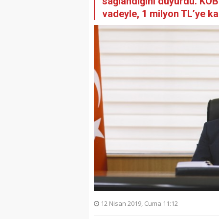
sağlandığını duyurdu. KOB
vadeyle, 1 milyon TL’ye ka
12 Nisan 2019, Cuma 11:12