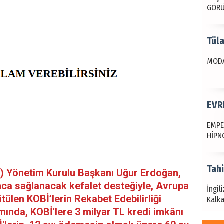
GÖR
Tül
MODA
EVR
EMPE
HİPN
Tah
O) Yönetim Kurulu Başkanı Uğur Erdoğan,
nca sağlanacak kefalet desteğiyle, Avrupa
İngil
ütülen KOBİ’lerin Rekabet Edebilirliği
Kalka
nda, KOBİ'lere 3 milyar TL kredi imkânı