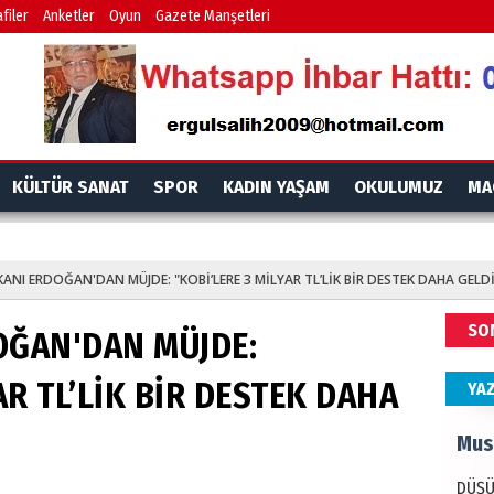
İdr
filer
Anketler
Oyun
Gazete Manşetleri
EMPE
AÇIK
Mes
KÜLTÜR SANAT
SPOR
KADIN YAŞAM
OKULUMUZ
MA
PAND
DÜNY
ANI ERDOĞAN'DAN MÜJDE: "KOBİ’LERE 3 MİLYAR TL’LİK BİR DESTEK DAHA GELDİ
Ala
SO
OĞAN'DAN MÜJDE:
ANAD
BİRLİ
AR TL’LİK BİR DESTEK DAHA
YA
Mus
DÜŞÜ