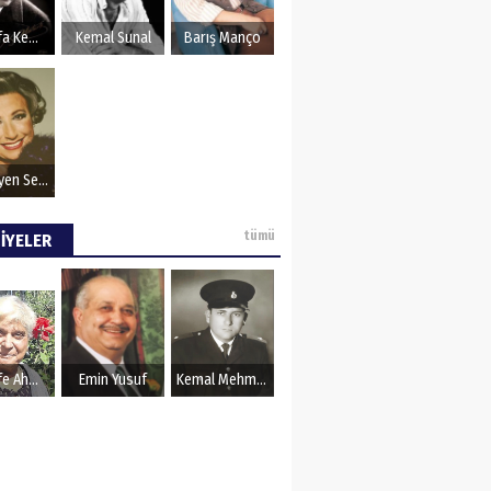
OZU
Mustafa Kemal Atatürk
Kemal Sunal
Barış Manço
Müzeyyen Senar
tümü
İYELER
Şerife Ahmet
Emin Yusuf
Kemal Mehmet Kanmaz