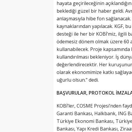
hayata geçirileceğinin açıklandığın
beklediği güzel bir haber geldi. A
anlaşmasıyla hibe fon sağlanacak. 
kaynaklarından yapılacak. KGF, bu 
desteği ile her bir KOBİ’miz, ilgili b
(20 Şubat - 20 Mart)
ödemesiz dönem olmak üzere 60 ay 
Balık Burcunun 08.08.2026 Günlü
kullanabilecek. Proje kapsamında K
kullandırılması bekleniyor. İş dünya
değerlendirecektir. Her kuruşunun 
olarak ekonomimize katkı sağlaya
uğurlu olsun.” dedi.
BAŞVURULAR, PROTOKOL İMZAL
KOBİ’ler, COSME Projesi’nden fayd
Garanti Bankası, Halkbank, ING B
Türkiye Ekonomi Bankası, Türkiye 
Bankası, Yapı Kredi Bankası, Ziraa