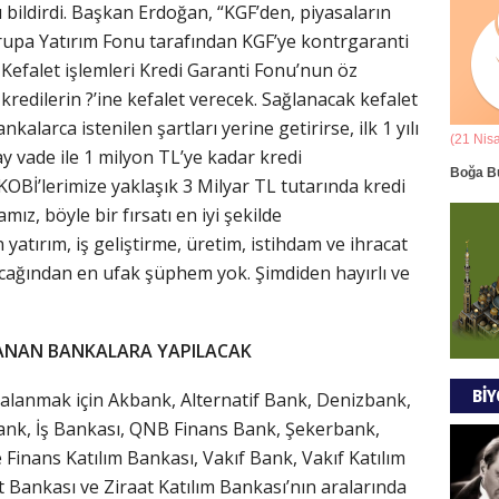
ı bildirdi. Başkan Erdoğan, “KGF’den, piyasaların
Ala
vrupa Yatırım Fonu tarafından KGF’ye kontrgaranti
ANAD
Kefalet işlemleri Kredi Garanti Fonu’nun öz
BİRLİ
kredilerin ?’ine kefalet verecek. Sağlanacak kefalet
ankalarca istenilen şartları yerine getirirse, ilk 1 yılı
(21 Mart - 20 Nisan)
(21 Nis
vade ile 1 milyon TL’ye kadar kredi
Mus
k Yorumu
Koç Burcunun 08.08.2026 Günlük Yorumu
Boğa B
OBİ’lerimize yaklaşık 3 Milyar TL tutarında kredi
DÜŞÜ
mız, böyle bir fırsatı en iyi şekilde
GÖR
yatırım, iş geliştirme, üretim, istihdam ve ihracat
cağından en ufak şüphem yok. Şimdiden hayırlı ve
Tül
ANAN BANKALARA YAPILACAK
MODA
BİY
alanmak için Akbank, Alternatif Bank, Denizbank,
ank, İş Bankası, QNB Finans Bank, Şekerbank,
EVR
Finans Katılım Bankası, Vakıf Bank, Vakıf Katılım
t Bankası ve Ziraat Katılım Bankası’nın aralarında
EMPE