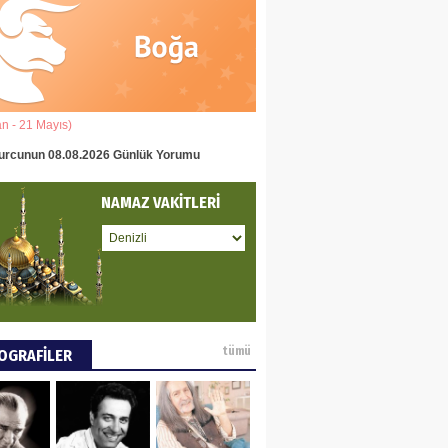
eddin Usta
OLU BASIN YAYIN
Ğİ
an - 21 Mayıs)
(22 Mayıs - 22 Haziran)
tafa Göker
urcunun 08.08.2026 Günlük Yorumu
İkizler Burcunun 08.08.2026 Gün
NCE VE DÜNYA
NAMAZ VAKİTLERİ
ÜŞÜ
ay Pay
 DEYİNCE
tümü
OGRAFİLER
EN MUMCU
RYALİZMİN TOPLU