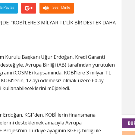
da Paylaş
Sesli Dinle
: "KOBİ’LERE 3 MİLYAR TL’LİK BİR DESTEK DAHA
Kad
Tul-i
im Kurulu Başkanı Uğur Erdoğan, Kredi Garanti
İdr
desteğiyle, Avrupa Birliği (AB) tarafından yürütülen
rogramı (COSME) kapsamında, KOBİ'lere 3 milyar TL
EMPE
 KOBİ'lerin, 12 ayı ödemesiz olmak üzere 60 ay
AÇIK
 kullanabileceklerini müjdeledi.
Mes
PAND
 Erdoğan, KGF'den, KOBİ'lerin finansmana
DÜNY
elerini desteklemek amacıyla Avrupa
BU
Projesi’nin Türkiye ayağının KGF iş birliği ile