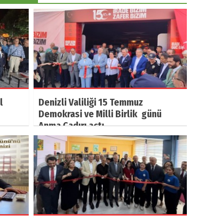
l
Denizli Valiliği 15 Temmuz
Demokrasi ve Milli Birlik günü
Anma Çadırı açtı.