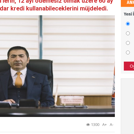
İ'lerin, 12 ayı ödemesiz olmak üzere 60 ay
AN
Sali
dar kredi kullanabileceklerini müjdeledi.
Yeni 
Dava
Ali 
SİZİ
BAŞA
O
Bor
TÜRK
SON 
Tür
1300
A+
A-
Afrin