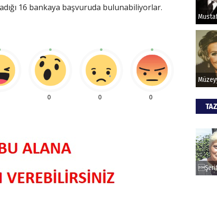
adığı 16 bankaya başvuruda bulunabiliyorlar.
HİPN
0
0
0
TAZ