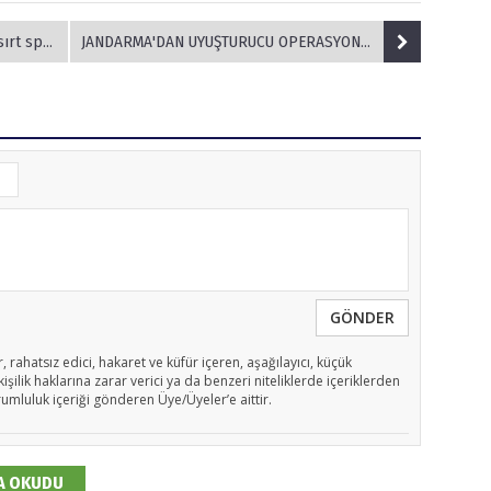
nerji oldu.
JANDARMA'DAN UYUŞTURUCU OPERASYONU: 10 GÖZALTI
GÖNDER
, rahatsız edici, hakaret ve küfür içeren, aşağılayıcı, küçük
işilik haklarına zarar verici ya da benzeri niteliklerde içeriklerden
rumluluk içeriği gönderen Üye/Üyeler’e aittir.
DA OKUDU