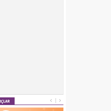
ir Keskin
 Emel
is Ortakaya
RYALİZM, UŞAKLARINA
 DESTEK VERİYOR…
ut Gencer
EMİ SONRASI YENİ
A DÜZENİ
RÇLAR