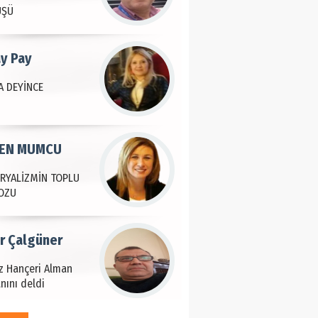
ÜŞÜ
ay Pay
 DEYİNCE
EN MUMCU
RYALİZMİN TOPLU
OZU
ir Çalgüner
iz Hançeri Alman
nını deldi