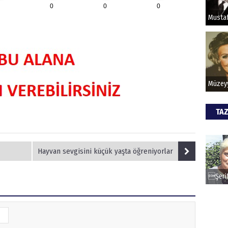
0
0
0
HİPN
TAZ
Hayvan sevgisini küçük yaşta öğreniyorlar