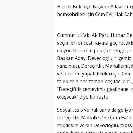
Honaz Belediye Başkan Adayı Turg
hemşehrileri için Cem Evi, Halı Sah
Cumhur İttifakı AK Parti Honaz Be
seçimleri öncesi hayata geçirecek
ediyor. Honaz’ın pek çok rengi içe
Başkan Adayı Devecioğlu, “İlçemiz
yansıması. Dereçiftlik Mahallemiz
ve huzurlu yapabilmeleri için Cem 
taleplerin her zaman baş tacı old
“Dereçiftlik cemevimiz gasilhane,
oluşacak” diye konuştu
Sosyal tesis ve halı saha da geliyo
Dereçiftlik Mahallesi’ne Cem Evi’ni
müjdesini veren Devecioğlu, “Sosya
etkinliklerini ücretsiz olarak yap