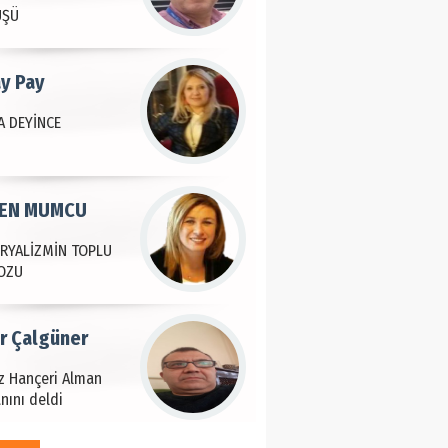
ÜŞÜ
ay Pay
 DEYİNCE
EN MUMCU
RYALİZMİN TOPLU
OZU
ir Çalgüner
iz Hançeri Alman
nını deldi