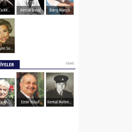
OZU
Mustafa Kemal Atatürk
Kemal Sunal
Barış Manço
Müzeyyen Senar
tümü
İYELER
Şerife Ahmet
Emin Yusuf
Kemal Mehmet Kanmaz