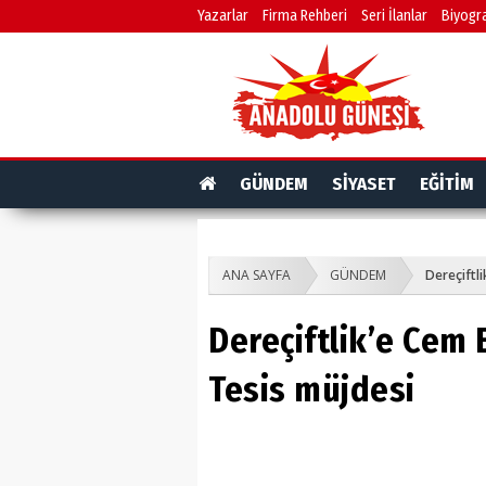
Yazarlar
Firma Rehberi
Seri İlanlar
Biyogra
GÜNDEM
SİYASET
EĞİTİM
ANA SAYFA
GÜNDEM
Dereçiftli
Dereçiftlik’e Cem 
Tesis müjdesi