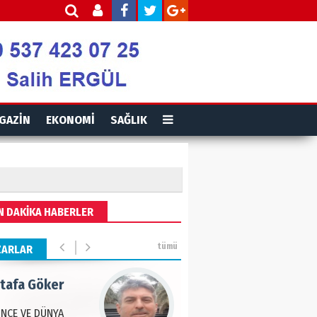
is Ortakaya
RYALİZM, UŞAKLARINA
 DESTEK VERİYOR…
ut Gencer
GAZİN
EKONOMİ
SAĞLIK
EMİ SONRASI YENİ
A DÜZENİ
eddin Usta
N DAKİKA HABERLER
OLU BASIN YAYIN
Ğİ
tümü
ZARLAR
tafa Göker
NCE VE DÜNYA