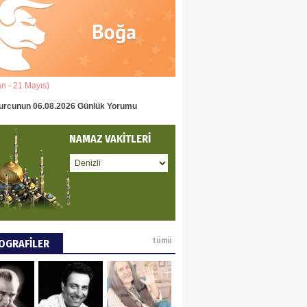
eddin Usta
OLU BASIN YAYIN
Ğİ
an - 21 Mayıs)
(22 Mayıs - 22 Haziran)
tafa Göker
urcunun 06.08.2026 Günlük Yorumu
İkizler Burcunun 06.08.2026 Gün
NCE VE DÜNYA
NAMAZ VAKİTLERİ
ÜŞÜ
ay Pay
 DEYİNCE
tümü
OGRAFİLER
EN MUMCU
RYALİZMİN TOPLU