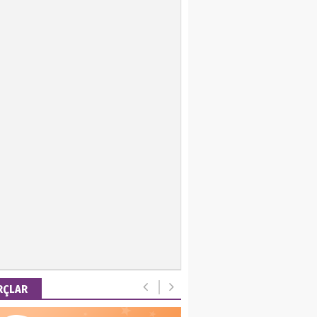
ir Keskin
 Emel
is Ortakaya
RYALİZM, UŞAKLARINA
 DESTEK VERİYOR…
ut Gencer
EMİ SONRASI YENİ
A DÜZENİ
RÇLAR