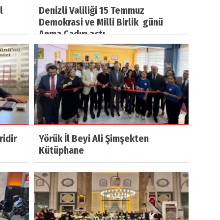
l
Denizli Valiliği 15 Temmuz
Demokrasi ve Milli Birlik günü
Anma Çadırı açtı.
ridir
Yörük İl Beyi Ali Şimşekten
Kütüphane