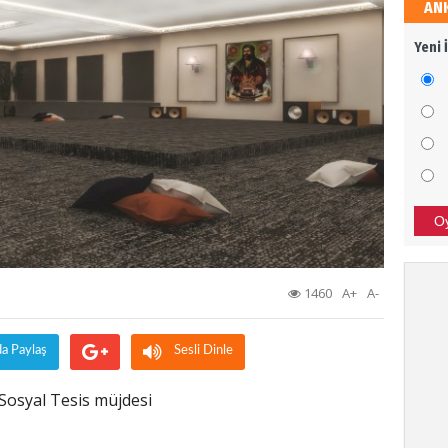
AN
Sali
Yeni 
Dava
Ali 
SİZİ
BAŞA
O
Bor
1460
A+
A-
TÜRK
SON 
da Paylaş
Sesli Dinle
e Sosyal Tesis müjdesi
Tür
Afrin