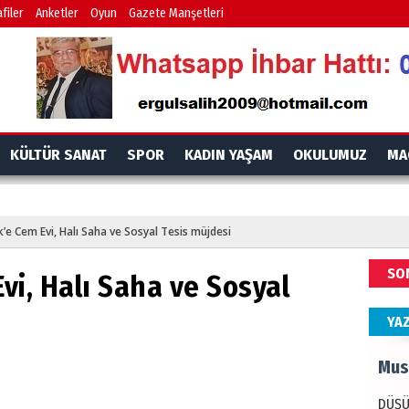
İdr
filer
Anketler
Oyun
Gazete Manşetleri
EMPE
AÇIK
Mes
KÜLTÜR SANAT
SPOR
KADIN YAŞAM
OKULUMUZ
MA
PAND
DÜNY
k’e Cem Evi, Halı Saha ve Sosyal Tesis müjdesi
Ala
SO
Evi, Halı Saha ve Sosyal
ANAD
BİRLİ
YA
Mus
DÜŞÜ