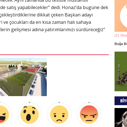
Ala
rde satış yapabilecekler” dedi. Honaz’da bugüne dek
rçekleştirdiklerine dikkat çeken Başkan adayı
ANAD
i ve çocukları da en kısa zaman halı sahaya
BİRLİ
tlerin gelişmesi adına yatırımlarımızı sürdüreceğiz”
(21 Mart - 20 Nisan)
(21 Nis
Mus
k Yorumu
Koç Burcunun 06.08.2026 Günlük Yorumu
Boğa B
DÜŞÜ
GÖR
Tül
MODA
BİY
EVR
EMPE