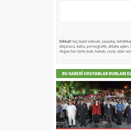
Dikkat!
Suç teşkil edecek, yasadışı, tehditkar
düşürücü, kaba, pornografik, ahlaka aykırı, k
doğan her türlü mali, hukuki, cezai, idari so
BU HABERİ OKUYANLAR BUNLARI 