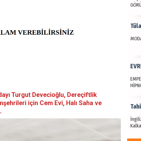
GÖR
Tül
MODA
EVR
EMPE
HİPN
yı Turgut Devecioğlu, Dereçiftlik
şehrileri için Cem Evi, Halı Saha ve
Tah
i.
İngil
Kalka