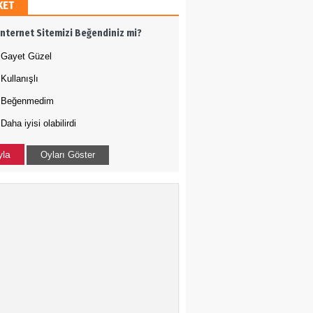
KET
h Ergül
İnternet Sitemizi Beğendiniz mi?
 adamı olmak
Gayet Güzel
Kullanışlı
Tığ
Beğenmedim
Daha iyisi olabilirdi
N ÇOÇUKLAR BU KEZ
RAMADI
yla
Oyları Göster
a Uysal
-ABD İLİŞKİLERİNDE
DURUM NEDİR?
kçe Bakış
 Harekatı...