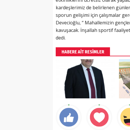
kardeşlerimiz de belirlenen günle
sporun gelişimi için çalışmalar ge
Devecioğlu, “ Mahallemizin gençler
kavuşacak. İnşallah sportif faaliye
(20 Şubat - 20 Mart)
dedi.
Balık Burcunun 06.08.2026 Günlü
HABERE AİT RESİMLER