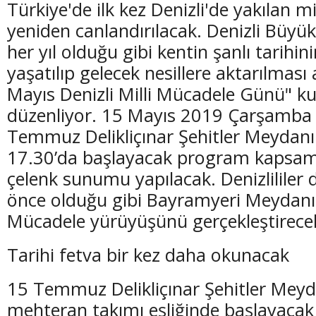
Türkiye'de ilk kez Denizli'de yakılan m
yeniden canlandırılacak. Denizli Büyük
her yıl olduğu gibi kentin şanlı tarihin
yaşatılıp gelecek nesillere aktarılması
Mayıs Denizli Milli Mücadele Günü" kut
(20 Şubat - 20 Mart)
(21 Mart - 20 
düzenliyor. 15 Mayıs 2019 Çarşamba
Balık Burcunun 10.08.2026 Günlük Yorumu
Koç Burcunun
Temmuz Delikliçınar Şehitler Meydanı
17.30’da başlayacak program kapsamı
çelenk sunumu yapılacak. Denizlililer 
önce olduğu gibi Bayramyeri Meydanı'
Mücadele yürüyüşünü gerçekleştirece
Tarihi fetva bir kez daha okunacak
15 Temmuz Delikliçınar Şehitler Meyd
mehteran takımı eşliğinde başlayacak