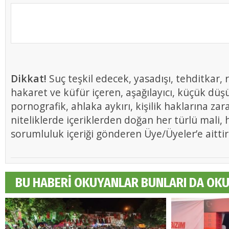
Dikkat!
Suç teşkil edecek, yasadışı, tehditkar, r
hakaret ve küfür içeren, aşağılayıcı, küçük düş
pornografik, ahlaka aykırı, kişilik haklarına zar
niteliklerde içeriklerden doğan her türlü mali, h
sorumluluk içeriği gönderen Üye/Üyeler’e aittir
BU HABERİ OKUYANLAR BUNLARI DA OK