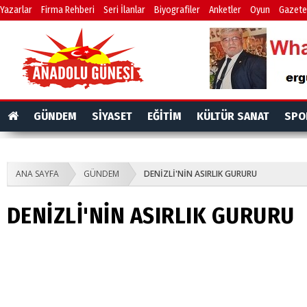
Yazarlar
Firma Rehberi
Seri İlanlar
Biyografiler
Anketler
Oyun
Gazete
GÜNDEM
SİYASET
EĞİTİM
KÜLTÜR SANAT
SPO
ANA SAYFA
GÜNDEM
DENİZLİ'NİN ASIRLIK GURURU
DENİZLİ'NİN ASIRLIK GURURU