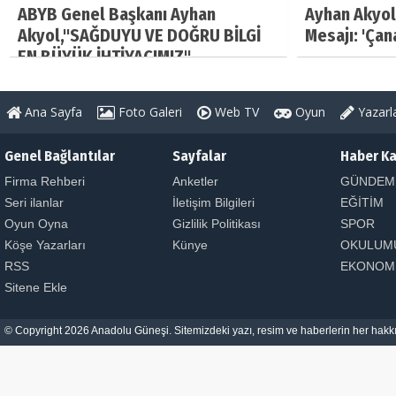
ABYB Genel Başkanı Ayhan
Ayhan Akyol
Akyol,"SAĞDUYU VE DOĞRU BİLGİ
Mesajı: 'Çan
EN BÜYÜK İHTİYACIMIZ"
Ana Sayfa
Foto Galeri
Web TV
Oyun
Yazarl
Genel Bağlantılar
Sayfalar
Haber Ka
Firma Rehberi
Anketler
GÜNDEM
Seri ilanlar
İletişim Bilgileri
EĞİTİM
Oyun Oyna
Gizlilik Politikası
SPOR
Köşe Yazarları
Künye
OKULUM
RSS
EKONOM
Sitene Ekle
© Copyright 2026 Anadolu Güneşi. Sitemizdeki yazı, resim ve haberlerin her hakkı 