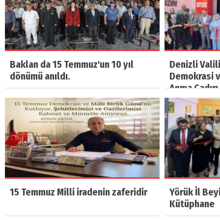
Baklan da 15 Temmuz'un 10 yıl
Denizli Vali
dönümü anıldı.
Demokrasi ve
Anma Çadırı 
15 Temmuz Milli iradenin zaferidir
Yörük İl Bey
Kütüphane