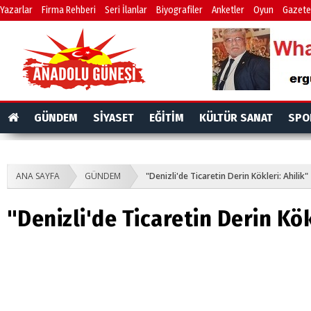
Yazarlar
Firma Rehberi
Seri İlanlar
Biyografiler
Anketler
Oyun
Gazete
GÜNDEM
SİYASET
EĞİTİM
KÜLTÜR SANAT
SPO
ANA SAYFA
GÜNDEM
"Denizli'de Ticaretin Derin Kökleri: Ahilik"
"Denizli'de Ticaretin Derin Kök