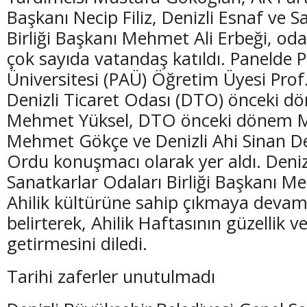
Başkanı Necip Filiz, Denizli Esnaf ve S
Birliği Başkanı Mehmet Ali Erbeği, oda
çok sayıda vatandaş katıldı. Panelde
Üniversitesi (PAÜ) Öğretim Üyesi Prof
(20 Şubat - 20 Mart)
(21 Mart - 20 
Denizli Ticaret Odası (DTO) önceki d
Balık Burcunun 08.08.2026 Günlük Yorumu
Koç Burcunun
Mehmet Yüksel, DTO önceki dönem M
Mehmet Gökçe ve Denizli Ahi Sinan De
Ordu konuşmacı olarak yer aldı. Deniz
Sanatkarlar Odaları Birliği Başkanı Me
Ahilik kültürüne sahip çıkmaya devam
belirterek, Ahilik Haftasının güzellik ve
getirmesini diledi.
Tarihi zaferler unutulmadı