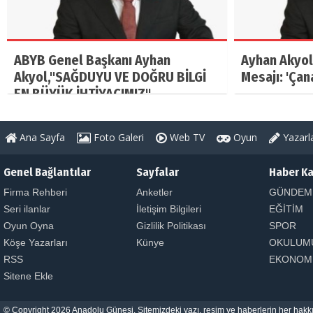
ABYB Genel Başkanı Ayhan
Ayhan Akyol
Akyol,"SAĞDUYU VE DOĞRU BİLGİ
Mesajı: 'Çan
EN BÜYÜK İHTİYACIMIZ"
Ana Sayfa
Foto Galeri
Web TV
Oyun
Yazarl
Genel Bağlantılar
Sayfalar
Haber Ka
Firma Rehberi
Anketler
GÜNDEM
Seri ilanlar
İletişim Bilgileri
EĞİTİM
Oyun Oyna
Gizlilik Politikası
SPOR
Köşe Yazarları
Künye
OKULUM
RSS
EKONOM
Sitene Ekle
© Copyright 2026 Anadolu Güneşi. Sitemizdeki yazı, resim ve haberlerin her hakkı 