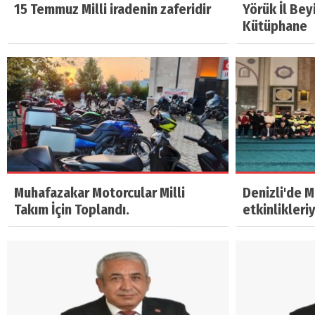
15 Temmuz Milli iradenin zaferidir
Yörük İl Bey
Kütüphane
Muhafazakar Motorcular Milli
Denizli'de 
Takım İçin Toplandı.
etkinlikleri