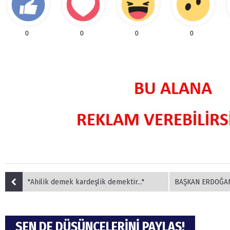
0
0
0
0
"Ahilik demek kardeşlik demektir..."
BAŞKAN ERDOĞAN, DE
SEN DE DÜŞÜNCELERİNİ PAYLAŞ!