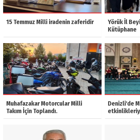
15 Temmuz Milli iradenin zaferidir
Yörük İl Bey
Kütüphane
Muhafazakar Motorcular Milli
Denizli'de 
Takım İçin Toplandı.
etkinlikleri