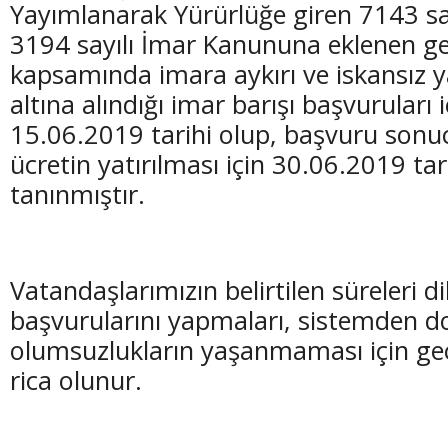
Yayımlanarak Yürürlüğe giren 7143 sa
3194 sayılı İmar Kanununa eklenen g
kapsamında imara aykırı ve iskansız ya
altına alındığı imar barışı başvuruları 
15.06.2019 tarihi olup, başvuru sonu
(20 Şubat - 20 Mart)
(21 Mart - 20 
ücretin yatırılması için 30.06.2019 ta
Balık Burcunun 09.08.2026 Günlük Yorumu
Koç Burcunun
tanınmıştır.
Vatandaşlarımızın belirtilen süreleri d
başvurularını yapmaları, sistemden do
olumsuzlukların yaşanmaması için ge
rica olunur.