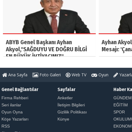
ABYB Genel Başkanı Ayhan
Ayhan Akyol
Akyol,"SAĞDUYU VE DOĞRU BİLGİ
Mesajı: 'Çan
EN BÜYÜK İHTİYACIMIZ"
Ana Sayfa
Foto Galeri
Web TV
Oyun
Yazarl
Genel Bağlantılar
Sayfalar
Haber Ka
Firma Rehberi
Anketler
GÜNDEM
Seri ilanlar
İletişim Bilgileri
EĞİTİM
Oyun Oyna
Gizlilik Politikası
SPOR
Köşe Yazarları
Künye
OKULUM
RSS
EKONOM