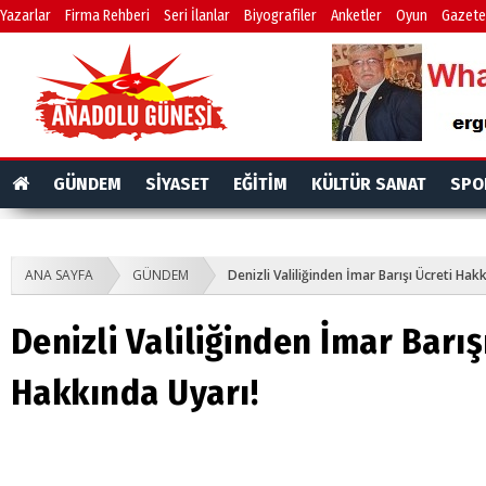
Yazarlar
Firma Rehberi
Seri İlanlar
Biyografiler
Anketler
Oyun
Gazete
GÜNDEM
SİYASET
EĞİTİM
KÜLTÜR SANAT
SPO
ANA SAYFA
GÜNDEM
Denizli Valiliğinden İmar Barışı Ücreti Hak
Denizli Valiliğinden İmar Barış
Hakkında Uyarı!