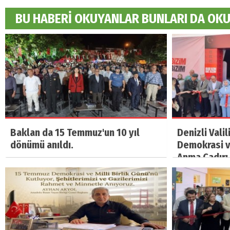
BU HABERİ OKUYANLAR BUNLARI DA OK
Baklan da 15 Temmuz'un 10 yıl
Denizli Vali
dönümü anıldı.
Demokrasi ve
Anma Çadırı 