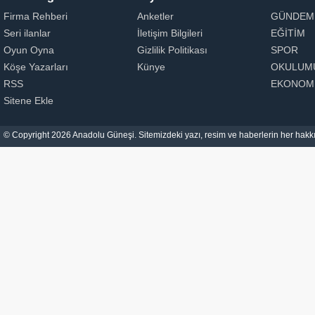
Firma Rehberi
Anketler
GÜNDEM
Seri ilanlar
İletişim Bilgileri
EĞİTİM
Oyun Oyna
Gizlilik Politikası
SPOR
Köşe Yazarları
Künye
OKULUM
RSS
EKONOM
Sitene Ekle
© Copyright 2026 Anadolu Güneşi. Sitemizdeki yazı, resim ve haberlerin her hakkı 