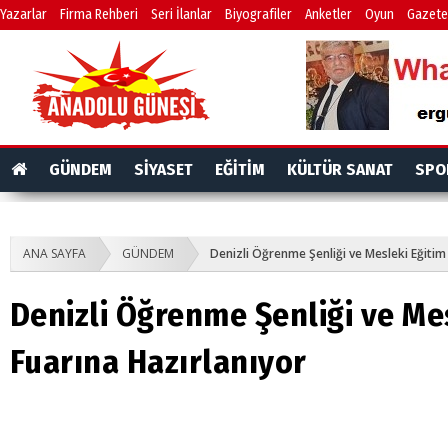
Yazarlar
Firma Rehberi
Seri İlanlar
Biyografiler
Anketler
Oyun
Gazete
GÜNDEM
SİYASET
EĞİTİM
KÜLTÜR SANAT
SPO
ANA SAYFA
GÜNDEM
Denizli Öğrenme Şenliği ve Mesleki Eğitim
Denizli Öğrenme Şenliği ve Me
Fuarına Hazırlanıyor