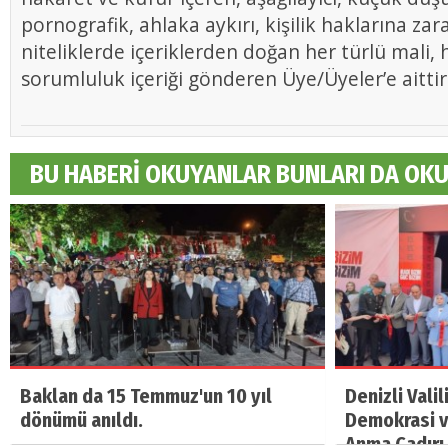
pornografik, ahlaka aykırı, kişilik haklarına zar
niteliklerde içeriklerden doğan her türlü mali, h
sorumluluk içeriği gönderen Üye/Üyeler’e aittir
BU HABERİ OKUYANLAR BUNLARI DA OK
Baklan da 15 Temmuz'un 10 yıl
Denizli Vali
dönümü anıldı.
Demokrasi ve
Anma Çadırı 