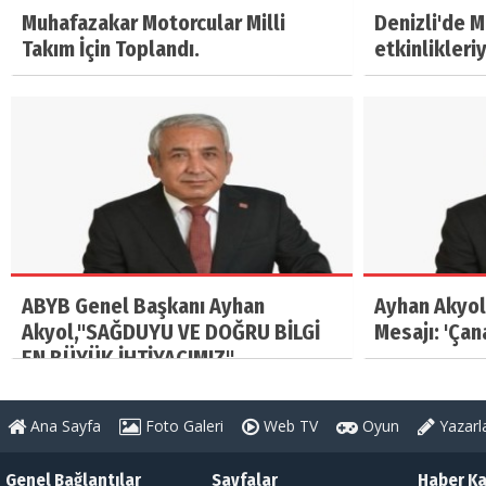
Muhafazakar Motorcular Milli
Denizli'de 
Takım İçin Toplandı.
etkinlikleri
ABYB Genel Başkanı Ayhan
Ayhan Akyol
Akyol,"SAĞDUYU VE DOĞRU BİLGİ
Mesajı: 'Çan
EN BÜYÜK İHTİYACIMIZ"
Ana Sayfa
Foto Galeri
Web TV
Oyun
Yazarl
Genel Bağlantılar
Sayfalar
Haber Ka