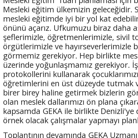
Mesleki eğitim ülkemizin geleceğidir. Si
mesleki eğitimde iyi bir yol kat edebili
önünü açarız. Ufkumuzu biraz daha aş
şeflerimizle, öğretmenlerimizle, sivil 
(20 Şubat - 20 Mart)
(21 Mart - 20 
örgütlerimizle ve hayırseverlerimizle bi
Balık Burcunun 07.08.2026 Günlük Yorumu
Koç Burcunun
görmemiz gerekiyor. Hep birlikte mesl
üzerinde yoğunlaşmamız gerekiyor. İşb
protokollerini kullanarak çocuklarımız
öğretimlerini en üst düzeyde tutmak ve
birer birey haline getirmek bizlerin gö
olan meslek dallarımızı ön plana çıkar
kapsamda GEKA ile birlikte Denizli'ye 
örnek olacak çalışmalar yapmayı planl
Toplantının devamında GEKA Uzmanı