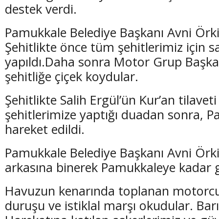
destek verdi.
Pamukkale Belediye Başkanı Avni Örki’
Şehitlikte önce tüm şehitlerimiz için 
yapıldı.Daha sonra Motor Grup Başkan
(20 Şubat - 20 Mart)
(21 Mart - 20 
şehitliğe çiçek koydular.
Balık Burcunun 10.08.2026 Günlük Yorumu
Koç Burcunun
Şehitlikte Salih Ergül’ün Kur’an tilavet
şehitlerimize yaptığı duadan sonra, 
hareket edildi.
Pamukkale Belediye Başkanı Avni Örk
arkasına binerek Pamukkaleye kadar gi
Havuzun kenarında toplanan motorcu
duruşu ve istiklal marşı okudular. Barı