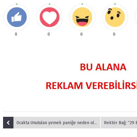
0
0
0
0
Ocakta Unutulan yemek paniğe neden oldu.
Rektör Bağ: “29 Ekim