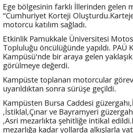
Ege bölgesinin farklı İllerinden gelen
“Cumhuriyet Korteji Oluşturdu.Kartej
motorcu katılım sağladı.
Etkinlik Pamukkale Üniversitesi Motosi
Topluluğu öncülüğünde yapıldı. PAÜ Kı
Kampüsü'nde bir araya gelen yaklaşık
görülmeye değerdi.
Kampüste toplanan motorcular görevi
uyarıldıktan sonra sürüşe geçildi.
Kampüsten Bursa Caddesi güzergahı,İn
,İstiklal,Çınar ve Bayramyeri güzergahı
,Asri mezarlıkta şehitliğe intikal edildi
mezarlığa kadar yollarda alkışlarla va