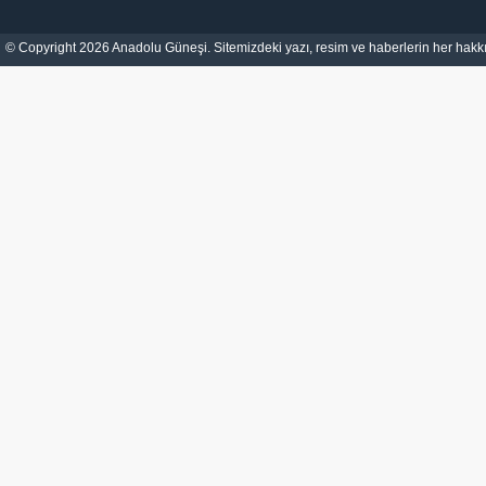
© Copyright 2026 Anadolu Güneşi. Sitemizdeki yazı, resim ve haberlerin her hakkı 