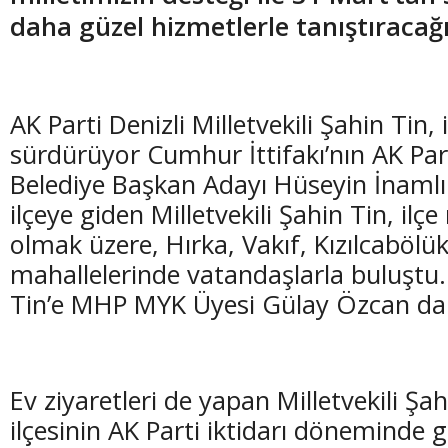
daha güzel hizmetlerle tanıştıracağı
AK Parti Denizli Milletvekili Şahin Tin, i
(20 Şubat - 20 Mart)
(21 Mart - 20 
sürdürüyor Cumhur İttifakı’nın AK Par
Balık Burcunun 06.08.2026 Günlük Yorumu
Koç Burcunun
Belediye Başkan Adayı Hüseyin İnamlık
ilçeye giden Milletvekili Şahin Tin, ilç
olmak üzere, Hırka, Vakıf, Kızılcabölü
mahallelerinde vatandaşlarla buluştu. 
Tin’e MHP MYK Üyesi Gülay Özcan da e
Ev ziyaretleri de yapan Milletvekili Şa
ilçesinin AK Parti iktidarı döneminde