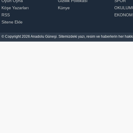
Oyun Oyna
Gizlilik Politikası
SPOR
Köşe Yazarları
Künye
OKULUM
RSS
EKONOM
Sitene Ekle
© Copyright 2026 Anadolu Güneşi. Sitemizdeki yazı, resim ve haberlerin her hakkı 