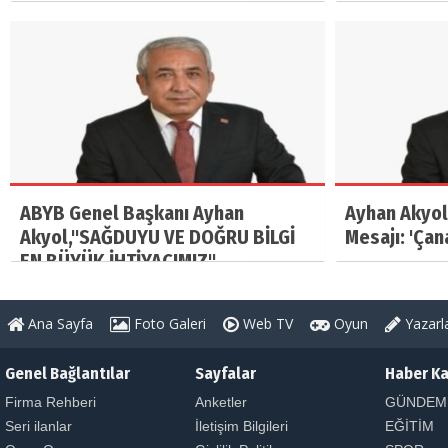
ABYB Genel Başkanı Ayhan
Ayhan Akyol
Akyol,"SAĞDUYU VE DOĞRU BİLGİ
Mesajı: 'Çan
EN BÜYÜK İHTİYACIMIZ"
Ana Sayfa
Foto Galeri
Web TV
Oyun
Yazarl
Genel Bağlantılar
Sayfalar
Haber Ka
Firma Rehberi
Anketler
GÜNDEM
Seri ilanlar
İletişim Bilgileri
EĞİTİM