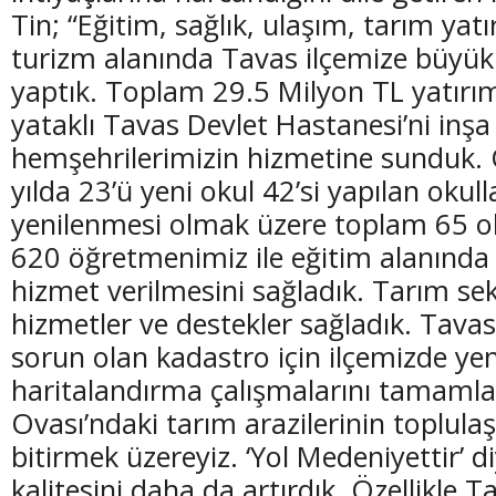
Tin; “Eğitim, sağlık, ulaşım, tarım yat
turizm alanında Tavas ilçemize büyük 
yaptık. Toplam 29.5 Milyon TL yatırı
yataklı Tavas Devlet Hastanesi’ni inşa
hemşehrilerimizin hizmetine sunduk. Ö
yılda 23’ü yeni okul 42’si yapılan okull
yenilenmesi olmak üzere toplam 65 ok
620 öğretmenimiz ile eğitim alanında
hizmet verilmesini sağladık. Tarım s
hizmetler ve destekler sağladık. Tavas
sorun olan kadastro için ilçemizde ye
haritalandırma çalışmalarını tamamla
Ovası’ndaki tarım arazilerinin toplula
bitirmek üzereyiz. ‘Yol Medeniyettir’ d
kalitesini daha da artırdık. Özellikle T