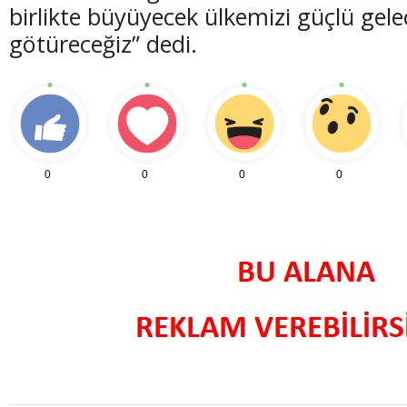
birlikte büyüyecek ülkemizi güçlü gele
götüreceğiz” dedi.
0
0
0
0