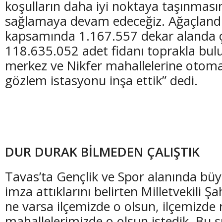
koşulların daha iyi noktaya taşınmasın
sağlamaya devam edeceğiz. Ağaçlandı
kapsamında 1.167.557 dekar alanda ç
118.635.052 adet fidanı toprakla bul
merkez ve Nikfer mahallelerine otoma
gözlem istasyonu inşa ettik” dedi.
DUR DURAK BİLMEDEN ÇALIŞTIK
Tavas’ta Gençlik ve Spor alanında büy
imza attıklarını belirten Milletvekili Ş
ne varsa ilçemizde o olsun, ilçemizde 
mahallelerimizde o olsun istedik. Bu 