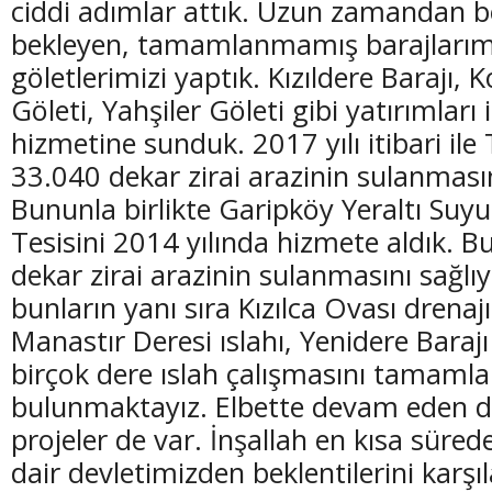
ciddi adımlar attık. Uzun zamandan ber
bekleyen, tamamlanmamış barajlarımız
göletlerimizi yaptık. Kızıldere Barajı, K
Göleti, Yahşiler Göleti gibi yatırımları 
hizmetine sunduk. 2017 yılı itibari il
33.040 dekar zirai arazinin sulanmasın
Bununla birlikte Garipköy Yeraltı Suy
Tesisini 2014 yılında hizmete aldık. Bu
dekar zirai arazinin sulanmasını sağlı
bunların yanı sıra Kızılca Ovası drenajı
Manastır Deresi ıslahı, Yenidere Barajı
birçok dere ıslah çalışmasını tamaml
bulunmaktayız. Elbette devam eden d
projeler de var. İnşallah en kısa süre
dair devletimizden beklentilerini karş