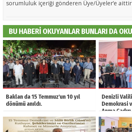
sorumluluk içeriği gönderen Üye/Üyeler’e aittir
BU HABERİ OKUYANLAR BUNLARI DA OK
Baklan da 15 Temmuz'un 10 yıl
Denizli Vali
dönümü anıldı.
Demokrasi ve
Anma Çadırı 