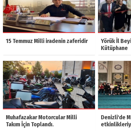
15 Temmuz Milli iradenin zaferidir
Yörük İl Bey
Kütüphane
Muhafazakar Motorcular Milli
Denizli'de 
Takım İçin Toplandı.
etkinlikleri