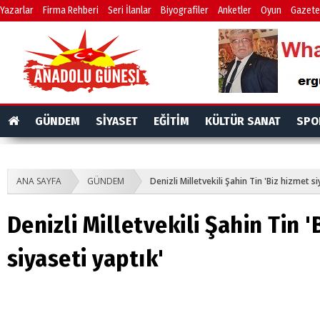
Yazarlar
Firma Rehberi
Seri İlanlar
Biyografiler
Anketler
Oyun
Gazete
GÜNDEM
SİYASET
EĞİTİM
KÜLTÜR SANAT
SPO
ANA SAYFA
GÜNDEM
Denizli Milletvekili Şahin Tin 'Biz hizmet si
Denizli Milletvekili Şahin Tin 
siyaseti yaptık'