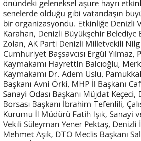
önündeki geleneksel aşure hayrı etkinl
senelerde olduğu gibi vatandaşın büyük
bir organizasyondu. Etkinliğe Denizli 
Karahan, Denizli Büyükşehir Belediy
Zolan, AK Parti Denizli Milletvekili Nil
Cumhuriyet Başsavcısı Ergül Yılmaz,
Kaymakamı Hayrettin Balcıoğlu, Merk
Kaymakamı Dr. Adem Uslu, Pamukkal
Başkanı Avni Örki, MHP İl Başkanı Cafe
Sanayi Odası Başkanı Müjdat Keçeci, D
Borsası Başkanı İbrahim Tefenlili, Çal
Kurumu İl Müdürü Fatih Işık, Sanayi v
Vekili Süleyman Yener Pektaş, Denizli 
Mehmet Aşık, DTO Meclis Başkanı Sali