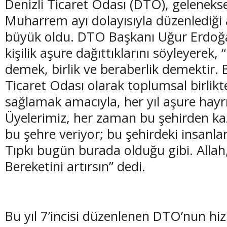
Denizli Ticaret Odası (DTO), geleneksel
Muharrem ayı dolayısıyla düzenlediği a
büyük oldu. DTO Başkanı Uğur Erdoğan
kişilik aşure dağıttıklarını söyleyerek
(20 Şubat - 20 Mart)
(21 Mart - 20 
demek, birlik ve beraberlik demektir. B
Balık Burcunun 08.08.2026 Günlük Yorumu
Koç Burcunun
Ticaret Odası olarak toplumsal birlikte
sağlamak amacıyla, her yıl aşure hayr
Üyelerimiz, her zaman bu şehirden kaz
bu şehre veriyor; bu şehirdeki insanlar
Tıpkı bugün burada olduğu gibi. Allah,
Bereketini artırsın” dedi.
Bu yıl 7’incisi düzenlenen DTO’nun hi