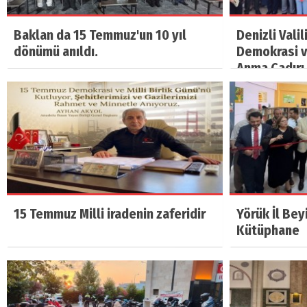
Baklan da 15 Temmuz'un 10 yıl
Denizli Vali
dönümü anıldı.
Demokrasi ve
Anma Çadırı 
15 Temmuz Milli iradenin zaferidir
Yörük İl Bey
Kütüphane