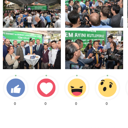
0
0
0
0