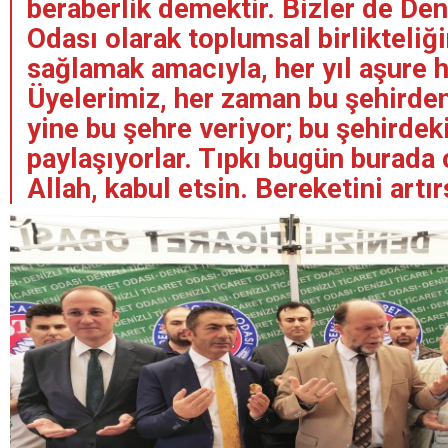
beraberlik demektir. Bizler de Den
Odası olarak toplumsal birlikteliğ
sağlamak amacıyla, her yıl aşure h
Üyelerimiz, her zaman bu şehirden
yine bu şehre veriyor; bu şehirdeki
paylaşıyorlar. Tıpkı bugün burada 
Allah, kabul etsin. Bereketini artır