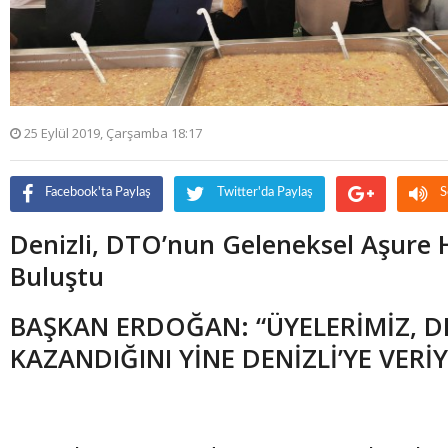
25 Eylül 2019, Çarşamba 18:17
Facebook'ta Paylaş
Twitter'da Paylaş
S
Denizli, DTO’nun Geleneksel Aşure 
Buluştu
BAŞKAN ERDOĞAN: “ÜYELERİMİZ, D
KAZANDIĞINI YİNE DENİZLİ’YE VERİ