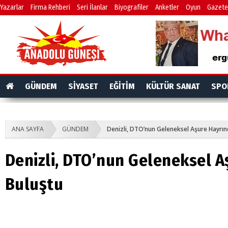
Yazarlar
Firma Rehberi
Seri İlanlar
Biyografiler
Anketler
Oyun
Gazete
GÜNDEM
SİYASET
EĞİTİM
KÜLTÜR SANAT
SPO
ANA SAYFA
GÜNDEM
Denizli, DTO’nun Geleneksel Aşure Hayrın
Denizli, DTO’nun Geleneksel A
Buluştu