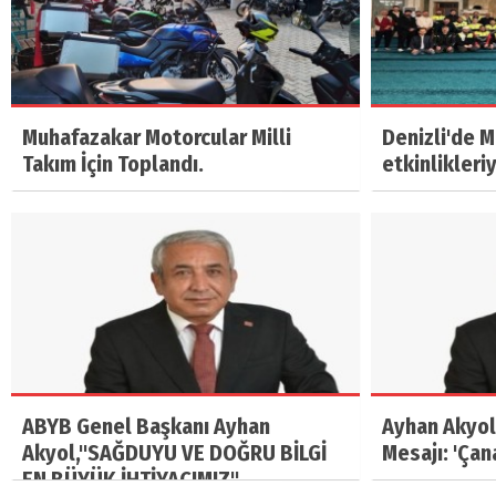
Muhafazakar Motorcular Milli
Denizli'de 
Takım İçin Toplandı.
etkinlikleri
ABYB Genel Başkanı Ayhan
Ayhan Akyol
Akyol,"SAĞDUYU VE DOĞRU BİLGİ
Mesajı: 'Çan
EN BÜYÜK İHTİYACIMIZ"