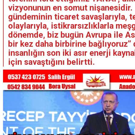
vizyonunun en somut nişanesidir.
gündeminin ticaret savaşlarıyla, t
olaylarıyla, istikrarsızlıklarla meş
dönemde, biz bugün Avrupa ile As
bir kez daha birbirine bağlıyoruz”
insanlığın son iki asır enerji kayn
için savaştığını belirtti.