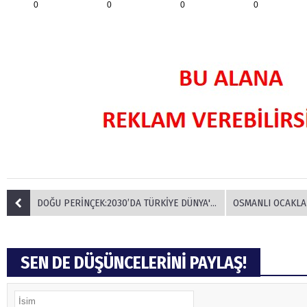
0
0
0
0
DOĞU PERİNÇEK:2030’DA TÜRKİYE DÜNYA'NIN 5.BÜYÜK EKONOMİSİ OLACAKTIR”
OSMANLI OCAKLARI:ABD DÜ
SEN DE DÜŞÜNCELERİNİ PAYLAŞ!