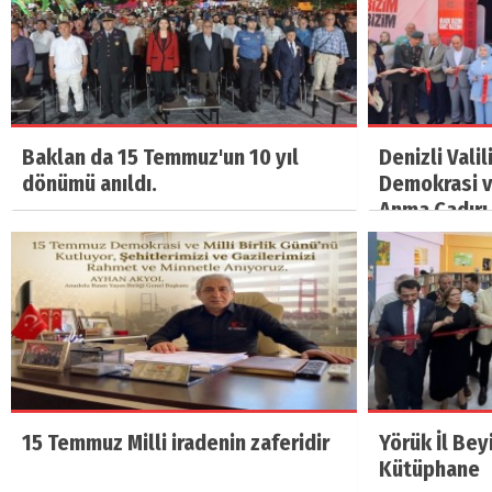
Baklan da 15 Temmuz'un 10 yıl
Denizli Vali
dönümü anıldı.
Demokrasi ve
Anma Çadırı 
15 Temmuz Milli iradenin zaferidir
Yörük İl Bey
Kütüphane