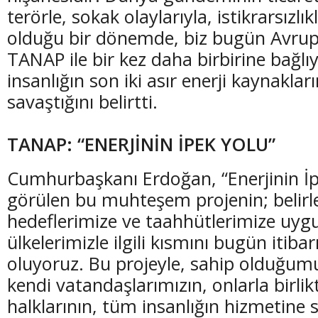
terörle, sokak olaylarıyla, istikrarsızlı
olduğu bir dönemde, biz bugün Avrupa
TANAP ile bir kez daha birbirine bağlı
insanlığın son iki asır enerji kaynaklar
(20 Şubat - 20 Mart)
(21 Mart - 20 
savaştığını belirtti.
Balık Burcunun 07.08.2026 Günlük Yorumu
Koç Burcunun
TANAP: “ENERJİNİN İPEK YOLU”
Cumhurbaşkanı Erdoğan, “Enerjinin İp
görülen bu muhteşem projenin; belirl
hedeflerimize ve taahhütlerimize uygu
ülkelerimizle ilgili kısmını bugün itib
oluyoruz. Bu projeyle, sahip olduğumu
kendi vatandaşlarımızın, onlarla birli
halklarının, tüm insanlığın hizmetine