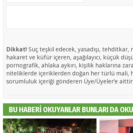
Dikkat!
Suç teşkil edecek, yasadışı, tehditkar, r
hakaret ve küfür içeren, aşağılayıcı, küçük düş
pornografik, ahlaka aykırı, kişilik haklarına zar
niteliklerde içeriklerden doğan her türlü mali, h
sorumluluk içeriği gönderen Üye/Üyeler’e aittir
BU HABERİ OKUYANLAR BUNLARI DA OK