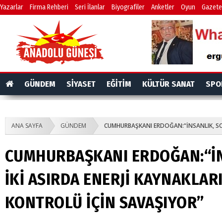
Yazarlar
Firma Rehberi
Seri İlanlar
Biyografiler
Anketler
Oyun
Gazete
GÜNDEM
SİYASET
EĞİTİM
KÜLTÜR SANAT
SPO
ANA SAYFA
GÜNDEM
CUMHURBAŞKANI ERDOĞAN:“İNSANLIK, SON
CUMHURBAŞKANI ERDOĞAN:“İN
İKİ ASIRDA ENERJİ KAYNAKLAR
KONTROLÜ İÇİN SAVAŞIYOR”