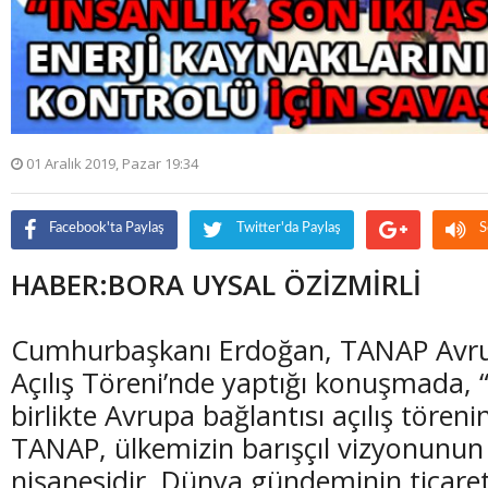
01 Aralık 2019, Pazar 19:34
Facebook'ta Paylaş
Twitter'da Paylaş
S
HABER:BORA UYSAL ÖZİZMİRLİ
Cumhurbaşkanı Erdoğan, TANAP Avru
Açılış Töreni’nde yaptığı konuşmada,
birlikte Avrupa bağlantısı açılış törenin
TANAP, ülkemizin barışçıl vizyonunu
nişanesidir. Dünya gündeminin ticaret