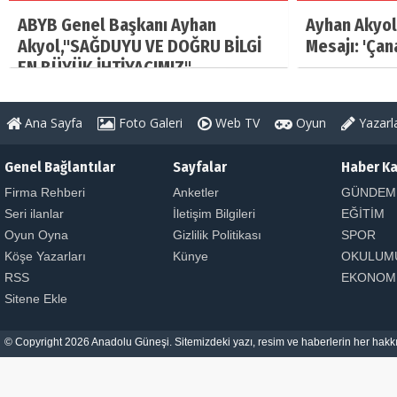
ABYB Genel Başkanı Ayhan
Ayhan Akyol
Akyol,"SAĞDUYU VE DOĞRU BİLGİ
Mesajı: 'Çan
EN BÜYÜK İHTİYACIMIZ"
Ana Sayfa
Foto Galeri
Web TV
Oyun
Yazarl
Genel Bağlantılar
Sayfalar
Haber Ka
Firma Rehberi
Anketler
GÜNDEM
Seri ilanlar
İletişim Bilgileri
EĞİTİM
Oyun Oyna
Gizlilik Politikası
SPOR
Köşe Yazarları
Künye
OKULUM
RSS
EKONOM
Sitene Ekle
© Copyright 2026 Anadolu Güneşi. Sitemizdeki yazı, resim ve haberlerin her hakkı 