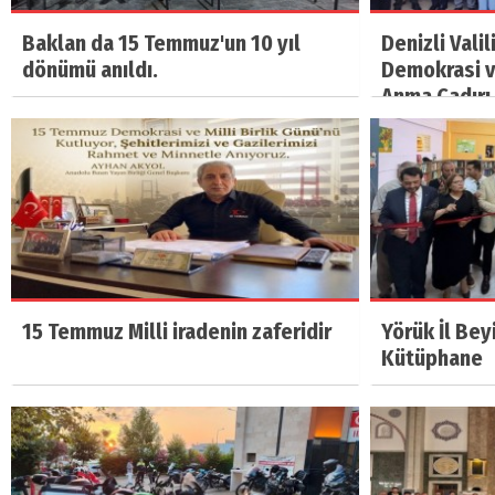
Baklan da 15 Temmuz'un 10 yıl
Denizli Vali
dönümü anıldı.
Demokrasi ve
Anma Çadırı 
15 Temmuz Milli iradenin zaferidir
Yörük İl Bey
Kütüphane