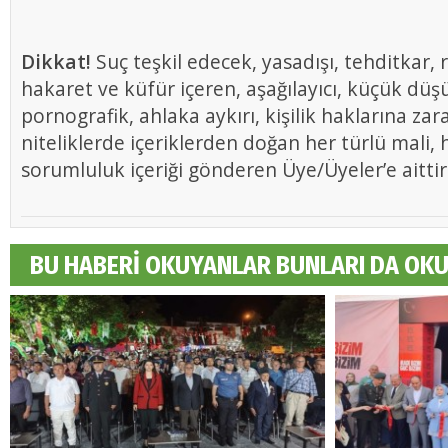
Dikkat!
Suç teşkil edecek, yasadışı, tehditkar, r
hakaret ve küfür içeren, aşağılayıcı, küçük düş
pornografik, ahlaka aykırı, kişilik haklarına zar
niteliklerde içeriklerden doğan her türlü mali, h
sorumluluk içeriği gönderen Üye/Üyeler’e aittir
BU HABERİ OKUYANLAR BUNLARI DA OK