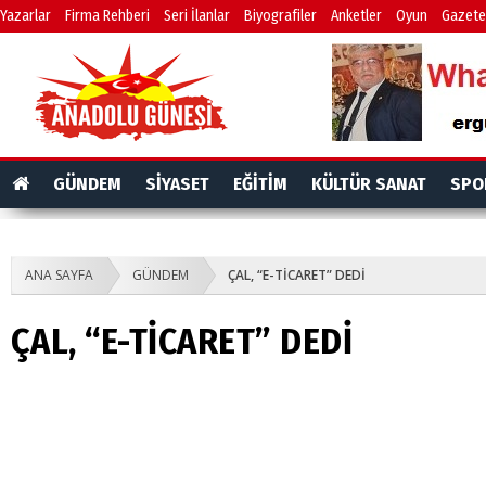
Yazarlar
Firma Rehberi
Seri İlanlar
Biyografiler
Anketler
Oyun
Gazete
GÜNDEM
SİYASET
EĞİTİM
KÜLTÜR SANAT
SPO
ANA SAYFA
GÜNDEM
ÇAL, “E-TİCARET” DEDİ
ÇAL, “E-TİCARET” DEDİ