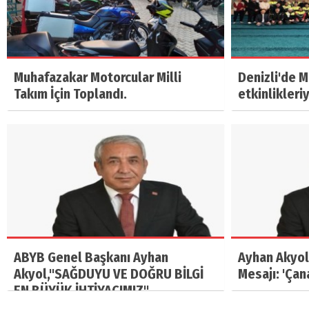
Muhafazakar Motorcular Milli
Denizli'de 
Takım İçin Toplandı.
etkinlikleri
ABYB Genel Başkanı Ayhan
Ayhan Akyol
Akyol,"SAĞDUYU VE DOĞRU BİLGİ
Mesajı: 'Çan
EN BÜYÜK İHTİYACIMIZ"