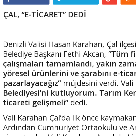
ÇAL, “E-TİCARET” DEDİ
Denizli Valisi Hasan Karahan, Çal ilçesin
Belediye Başkanı Fethi Akcan, “
Tüm fiz
çalışmaları tamamlandı, yakın zam
yöresel ürünlerini ve şarabını e-ticar
pazarlayacağız”
müjdesini verdi. Vali
Belediyesi’ni kutluyorum. Tarım Ken
ticareti gelişmeli”
dedi.
Vali Karahan Çal’da ilk önce kaymakaml
Ardından Cumhuriyet Ortaokulu ve Ana