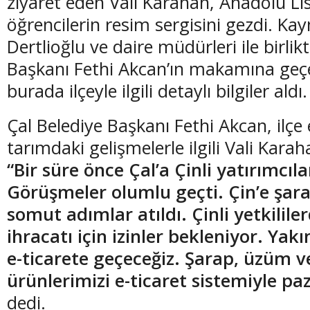
ziyaret eden Vali Karahan, Anadolu Li
öğrencilerin resim sergisini gezdi. 
Dertlioğlu ve daire müdürleri ile birlik
Başkanı Fethi Akcan’ın makamına geç
burada ilçeyle ilgili detaylı bilgiler aldı.
(20 Şubat - 20 Mart)
(21 Mart - 20 
Balık Burcunun 09.08.2026 Günlük Yorumu
Koç Burcunun
Çal Belediye Başkanı Fethi Akcan, ilçe
tarımdaki gelişmelerle ilgili Vali Karaha
“Bir süre önce Çal’a Çinli yatırımcıla
Görüşmeler olumlu geçti. Çin’e şarap
somut adımlar atıldı. Çinli yetkilil
ihracatı için izinler bekleniyor. Yak
e-ticarete geçeceğiz. Şarap, üzüm v
ürünlerimizi e-ticaret sistemiyle pa
dedi.