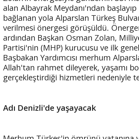
alan Albayrak Meydanı'ndan başlayıp 
bağlanan yola Alparslan Türkeş Bulvar
verilmesi önergesi görüşüldü. Önerg
ardından Başkan Osman Zolan, Milliy
(20 Şubat - 20 Mart)
(21 Mart - 20 
Partisi'nin (MHP) kurucusu ve ilk gene
Balık Burcunun 07.08.2026 Günlük Yorumu
Koç Burcunun
Başbakan Yardımcısı merhum Alparsl
Allah'tan rahmet dileyerek, yaşamı b
gerçekleştirdiği hizmetleri nedeniyle t
Adı Denizli'de yaşayacak
Merhum Türkeş'in ömrünü vatanına ve