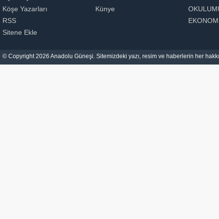
Köşe Yazarları
Künye
OKULUM
RSS
EKONOM
Sitene Ekle
© Copyright 2026 Anadolu Güneşi. Sitemizdeki yazı, resim ve haberlerin her hakkı 