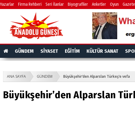
Yazarlar
Firma Rehberi
Seri İlanlar
Biyografiler
Anketler
Oyun
Gazete
GÜNDEM
SİYASET
EĞİTİM
KÜLTÜR SANAT
SPO
ANA SAYFA
GÜNDEM
Büyükşehir’den Alparslan Türkeş’e vefa
Büyükşehir’den Alparslan Tür