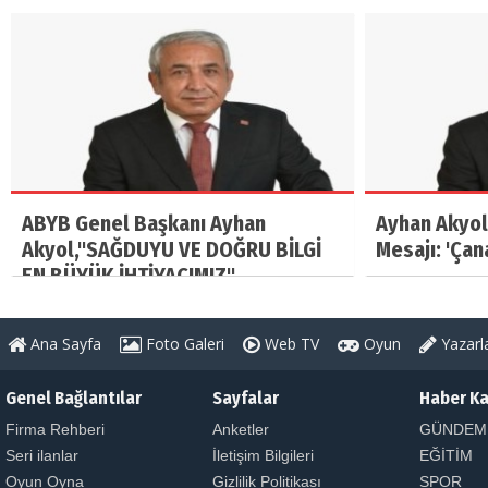
ABYB Genel Başkanı Ayhan
Ayhan Akyol
Akyol,"SAĞDUYU VE DOĞRU BİLGİ
Mesajı: 'Çan
EN BÜYÜK İHTİYACIMIZ"
Ana Sayfa
Foto Galeri
Web TV
Oyun
Yazarl
Genel Bağlantılar
Sayfalar
Haber Ka
Firma Rehberi
Anketler
GÜNDEM
Seri ilanlar
İletişim Bilgileri
EĞİTİM
Oyun Oyna
Gizlilik Politikası
SPOR