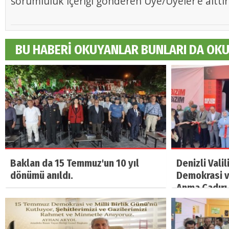
sorumluluk içeriği gönderen Üye/Üyeler’e aittir
BU HABERİ OKUYANLAR BUNLARI DA OK
Baklan da 15 Temmuz'un 10 yıl
Denizli Vali
dönümü anıldı.
Demokrasi ve
Anma Çadırı 