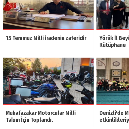
15 Temmuz Milli iradenin zaferidir
Yörük İl Bey
Kütüphane
Muhafazakar Motorcular Milli
Denizli'de 
Takım İçin Toplandı.
etkinlikleri