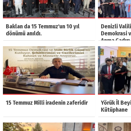
Baklan da 15 Temmuz'un 10 yıl
Denizli Vali
dönümü anıldı.
Demokrasi ve
Anma Çadırı 
15 Temmuz Milli iradenin zaferidir
Yörük İl Bey
Kütüphane