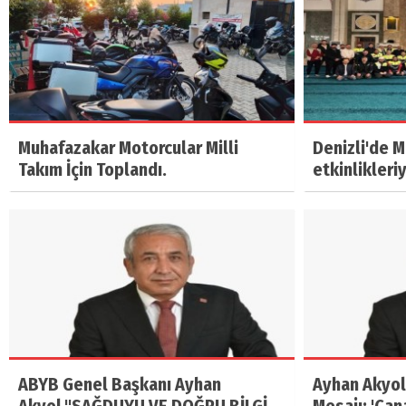
Muhafazakar Motorcular Milli
Denizli'de 
Takım İçin Toplandı.
etkinlikleri
ABYB Genel Başkanı Ayhan
Ayhan Akyol
Akyol,"SAĞDUYU VE DOĞRU BİLGİ
Mesajı: 'Çan