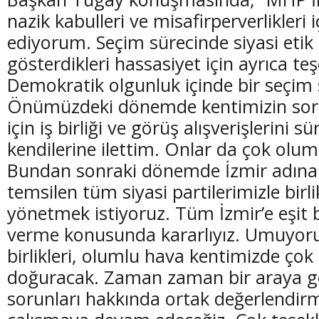
nazik kabulleri ve misafirperverlikleri 
ediyorum. Seçim sürecinde siyasi etik
gösterdikleri hassasiyet için ayrıca t
Demokratik olgunluk içinde bir seçim s
(20 Şubat - 20 Mart)
(21 Mart - 20 
Önümüzdeki dönemde kentimizin sor
Balık Burcunun 10.08.2026 Günlük Yorumu
Koç Burcunun
için iş birliği ve görüş alışverişlerini 
kendilerine ilettim. Onlar da çok oluml
Bundan sonraki dönemde İzmir adına İ
temsilen tüm siyasi partilerimizle birli
yönetmek istiyoruz. Tüm İzmir’e eşit 
verme konusunda kararlıyız. Umuyoru
birlikleri, olumlu hava kentimizde ço
doğuracak. Zaman zaman bir araya ge
sorunları hakkında ortak değerlendir