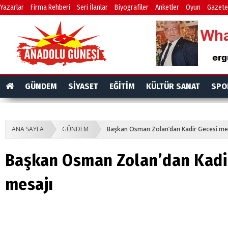
Yazarlar
Firma Rehberi
Seri İlanlar
Biyografiler
Anketler
Oyun
Gazete
GÜNDEM
SİYASET
EĞİTİM
KÜLTÜR SANAT
SPO
ANA SAYFA
GÜNDEM
Başkan Osman Zolan’dan Kadir Gecesi me
Başkan Osman Zolan’dan Kadi
mesajı