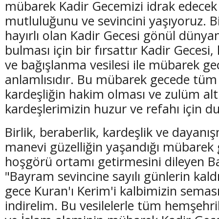
mübarek Kadir Gecemizi idrak edecek
mutluluğunu ve sevincini yaşıyoruz. 
hayırlı olan Kadir Gecesi gönül dünya
bulması için bir fırsattır Kadir Gecesi
ve bağışlanma vesilesi ile mübarek ge
(20 Şubat - 20 Mart)
(21 Mart - 20 
anlamlısıdır. Bu mübarek gecede tüm
Balık Burcunun 06.08.2026 Günlük Yorumu
Koç Burcunun
kardeşliğin hakim olması ve zulüm al
kardeşlerimizin huzur ve refahı için d
Birlik, beraberlik, kardeşlik ve dayanı
manevi güzelliğin yaşandığı mübarek 
hoşgörü ortamı getirmesini dileyen B
"Bayram sevincine sayılı günlerin kal
gece Kuran'ı Kerim'i kalbimizin semas
indirelim. Bu vesilelerle tüm hemşehri