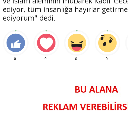
ve İslam aleminin mübarek Kadir Geces
ediyor, tüm insanlığa hayırlar getirm
ediyorum" dedi.
0
0
0
0