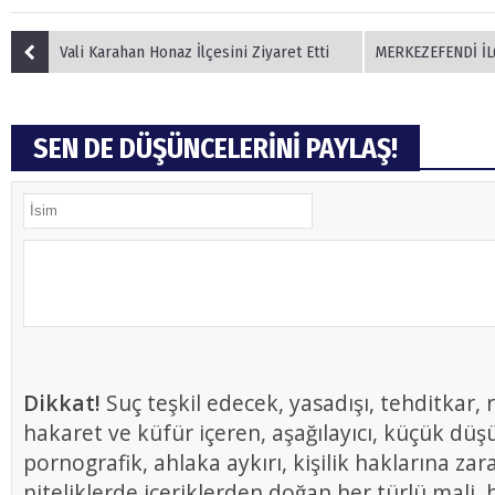
Vali Karahan Honaz İlçesini Ziyaret Etti
MERKEZEFENDİ İLÇESİ ÇEVRE TEMİZL
SEN DE DÜŞÜNCELERİNİ PAYLAŞ!
Dikkat!
Suç teşkil edecek, yasadışı, tehditkar, r
hakaret ve küfür içeren, aşağılayıcı, küçük düş
pornografik, ahlaka aykırı, kişilik haklarına zar
niteliklerde içeriklerden doğan her türlü mali, h