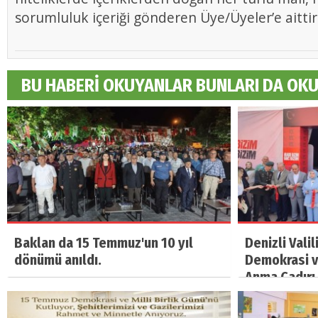
sorumluluk içeriği gönderen Üye/Üyeler’e aittir
BU HABERİ OKUYANLAR BUNLARI DA OK
Baklan da 15 Temmuz'un 10 yıl
Denizli Vali
dönümü anıldı.
Demokrasi ve
Anma Çadırı 