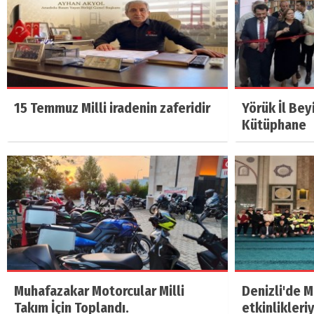
15 Temmuz Milli iradenin zaferidir
Yörük İl Bey
Kütüphane
Muhafazakar Motorcular Milli
Denizli'de 
Takım İçin Toplandı.
etkinlikleri