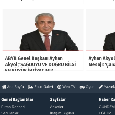
ABYB Genel Başkanı Ayhan
Ayhan Akyol
Akyol,"SAĞDUYU VE DOĞRU BİLGİ
Mesajı: 'Çan
EN BÜYÜK İHTİYACIMIZ"
Ana Sayfa
Foto Galeri
Web TV
Oyun
Yazarl
Genel Bağlantılar
Sayfalar
Haber Ka
Firma Rehberi
Anketler
GÜNDEM
Seri ilanlar
İletişim Bilgileri
EĞİTİM