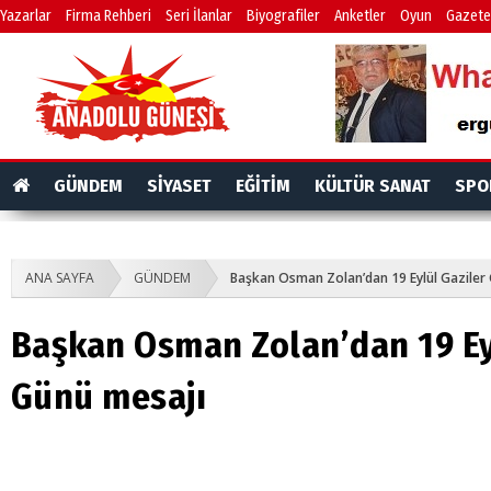
Yazarlar
Firma Rehberi
Seri İlanlar
Biyografiler
Anketler
Oyun
Gazete
GÜNDEM
SİYASET
EĞİTİM
KÜLTÜR SANAT
SPO
ANA SAYFA
GÜNDEM
Başkan Osman Zolan’dan 19 Eylül Gaziler
Başkan Osman Zolan’dan 19 Ey
Günü mesajı