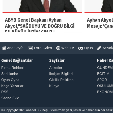
ABYB Genel Başkanı Ayhan
Ayhan Akyol
Akyol,"SAĞDUYU VE DOĞRU BİLGİ
Mesajı: 'Çan
EN BÜYÜK İHTİYACIMIZ"
Ana Sayfa
Foto Galeri
Web TV
Oyun
Yazarl
Genel Bağlantılar
Sayfalar
Haber Ka
Firma Rehberi
Anketler
GÜNDEM
Seri ilanlar
İletişim Bilgileri
EĞİTİM
Oyun Oyna
Gizlilik Politikası
SPOR
Köşe Yazarları
Künye
OKULUM
RSS
EKONOM
Sitene Ekle
© Copyright 2026 Anadolu Güneşi. Sitemizdeki yazı, resim ve haberlerin her hakkı 