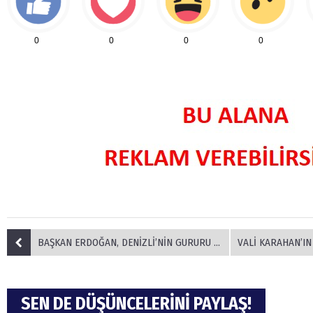
0
0
0
0
BAŞKAN ERDOĞAN, DENİZLİ’NİN GURURU DOSBİL’DE
VALİ KARAHAN’IN GAZİ
SEN DE DÜŞÜNCELERİNİ PAYLAŞ!