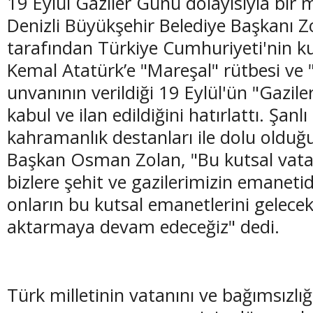
19 Eylül Gaziler Günü dolayısıyla bir
Denizli Büyükşehir Belediye Başkanı
tarafından Türkiye Cumhuriyeti'nin 
Kemal Atatürk’e "Mareşal" rütbesi ve "
unvanının verildiği 19 Eylül'ün "Gazil
(20 Şubat - 20 Mart)
(21 Mart - 20 
kabul ve ilan edildiğini hatırlattı. Şanl
Balık Burcunun 07.08.2026 Günlük Yorumu
Koç Burcunun
kahramanlık destanları ile dolu olduğ
Başkan Osman Zolan, "Bu kutsal vata
bizlere şehit ve gazilerimizin emanetidi
onların bu kutsal emanetlerini gelecek
aktarmaya devam edeceğiz" dedi.
Türk milletinin vatanını ve bağımsızlı