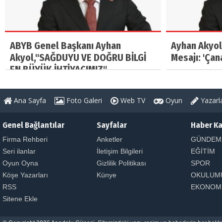
ABYB Genel Başkanı Ayhan
Ayhan Akyol
Akyol,"SAĞDUYU VE DOĞRU BİLGİ
Mesajı: 'Çan
EN BÜYÜK İHTİYACIMIZ"
Ana Sayfa
Foto Galeri
Web TV
Oyun
Yazarl
Genel Bağlantılar
Sayfalar
Haber Ka
Firma Rehberi
Anketler
GÜNDEM
Seri ilanlar
İletişim Bilgileri
EĞİTİM
Oyun Oyna
Gizlilik Politikası
SPOR
Köşe Yazarları
Künye
OKULUM
RSS
EKONOM
Sitene Ekle