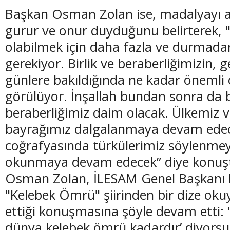
Başkan Osman Zolan ise, madalyayı a
gurur ve onur duyduğunu belirterek, 
olabilmek için daha fazla ve durmada
gerekiyor. Birlik ve beraberliğimizin, 
günlere bakıldığında ne kadar önemli
görülüyor. İnşallah bundan sonra da bi
beraberliğimiz daim olacak. Ülkemiz v
bayrağımız dalgalanmaya devam ede
coğrafyasında türkülerimiz söylenmeye
okunmaya devam edecek” diye konuş
Osman Zolan, İLESAM Genel Başkanı 
"Kelebek Ömrü" şiirinden bir dize ok
ettiği konuşmasına şöyle devam etti: "
dünya kelebek ömrü kadardır’ diyorsu