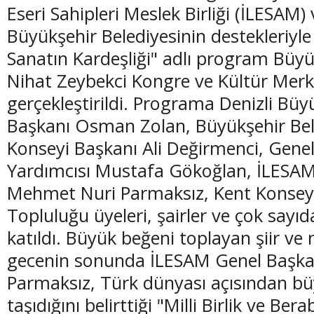
Eseri Sahipleri Meslek Birliği (İLESAM) 
Büyükşehir Belediyesinin destekleriyle
Sanatın Kardeşliği" adlı program Büyü
Nihat Zeybekci Kongre ve Kültür Merk
(20 Şubat - 20 Mart)
(21 Mart - 20 
gerçekleştirildi. Programa Denizli Büy
Balık Burcunun 07.08.2026 Günlük Yorumu
Koç Burcunun
Başkanı Osman Zolan, Büyükşehir Bel
Konseyi Başkanı Ali Değirmenci, Genel
Yardımcısı Mustafa Gökoğlan, İLESAM
Mehmet Nuri Parmaksız, Kent Konseyi
Topluluğu üyeleri, şairler ve çok sayı
katıldı. Büyük beğeni toplayan şiir ve
gecenin sonunda İLESAM Genel Başk
Parmaksız, Türk dünyası açısından 
taşıdığını belirttiği "Milli Birlik ve Bera