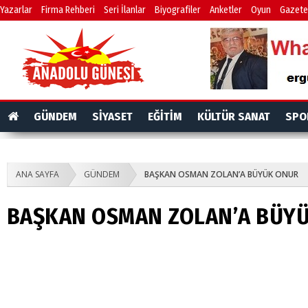
Yazarlar
Firma Rehberi
Seri İlanlar
Biyografiler
Anketler
Oyun
Gazete
GÜNDEM
SİYASET
EĞİTİM
KÜLTÜR SANAT
SPO
ANA SAYFA
GÜNDEM
BAŞKAN OSMAN ZOLAN’A BÜYÜK ONUR
BAŞKAN OSMAN ZOLAN’A BÜY