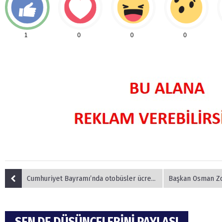
1
0
0
0
Cumhuriyet Bayramı’nda otobüsler ücretsiz
Başkan Osman Zolan Bozk
SEN DE DÜŞÜNCELERİNİ PAYLAŞ!