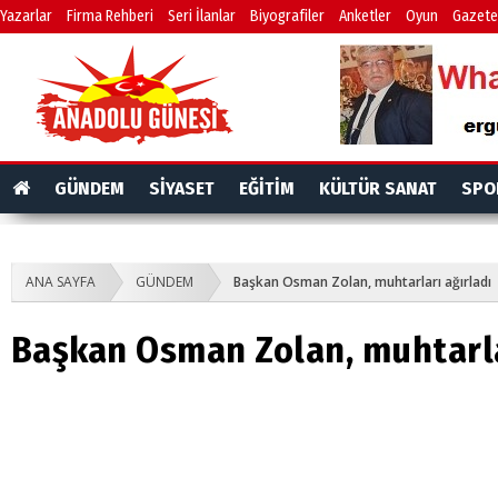
Yazarlar
Firma Rehberi
Seri İlanlar
Biyografiler
Anketler
Oyun
Gazete
GÜNDEM
SİYASET
EĞİTİM
KÜLTÜR SANAT
SPO
ANA SAYFA
GÜNDEM
Başkan Osman Zolan, muhtarları ağırladı
Başkan Osman Zolan, muhtarla