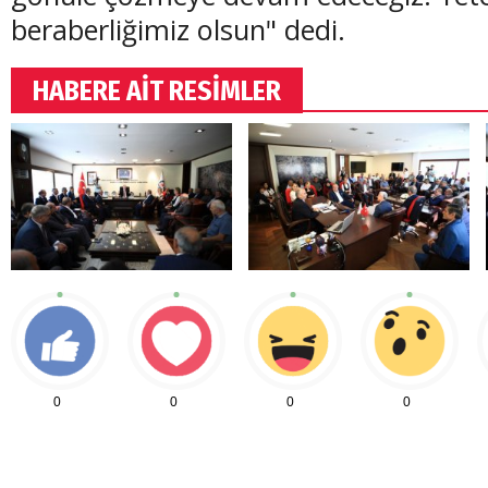
beraberliğimiz olsun" dedi.
HABERE AİT RESİMLER
0
0
0
0