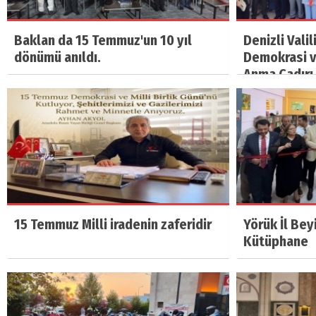
Baklan da 15 Temmuz'un 10 yıl
Denizli Vali
dönümü anıldı.
Demokrasi ve
Anma Çadırı 
15 Temmuz Milli iradenin zaferidir
Yörük İl Bey
Kütüphane