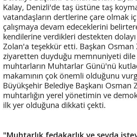
Kalay, Denizli'de taş üstüne taş koym
vatandaşların dertlerine çare olmak i
çalışmaya devam edeceklerini belirte
kendilerine verdikleri destekten dol
(20 Şubat - 20 Mart)
(21 Mart - 20 
Zolan'a teşekkür etti. Başkan Osman 
Balık Burcunun 09.08.2026 Günlük Yorumu
Koç Burcunun
ziyaretten duyduğu memnuniyeti dile 
muhtarların Muhtarlar Günü'nü kutlad
makamının çok önemli olduğunu vur
Büyükşehir Belediye Başkanı Osman Z
muhtarlığın yerel yönetimin ve demok
ilk yer olduğuna dikkati çekti.
"Muhtarlık fedakarlık ve sevda ist