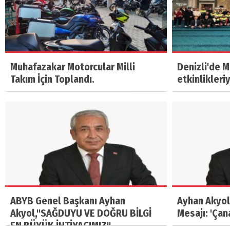
Muhafazakar Motorcular Milli
Denizli'de 
Takım İçin Toplandı.
etkinlikleri
ABYB Genel Başkanı Ayhan
Ayhan Akyol
Akyol,"SAĞDUYU VE DOĞRU BİLGİ
Mesajı: 'Çan
EN BÜYÜK İHTİYACIMIZ"