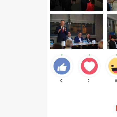
0
0
0