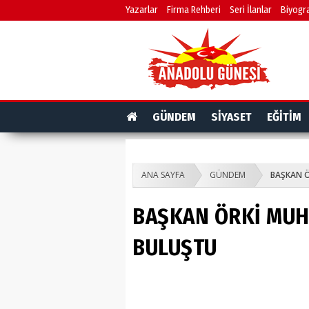
Yazarlar
Firma Rehberi
Seri İlanlar
Biyogra
GÜNDEM
SİYASET
EĞİTİM
ANA SAYFA
GÜNDEM
BAŞKAN Ö
BAŞKAN ÖRKİ MUH
BULUŞTU