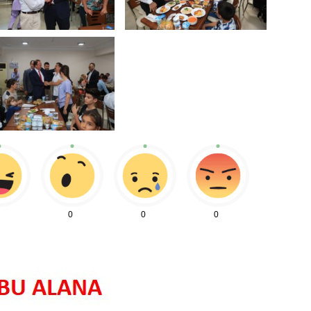
0
0
0