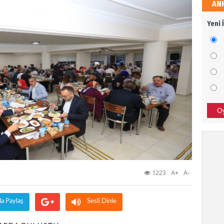
AN
Sali
Yeni 
Dava
Ali 
SİZİ
BAŞA
O
Bor
TÜRK
SON 
1223
A+
A-
Tür
da Paylaş
Sesli Dinle
Afrin