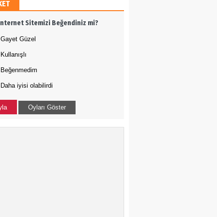
KET
h Ergül
İnternet Sitemizi Beğendiniz mi?
 adamı olmak
Gayet Güzel
Kullanışlı
Tığ
Beğenmedim
Daha iyisi olabilirdi
N ÇOÇUKLAR BU KEZ
RAMADI
yla
Oyları Göster
a Uysal
-ABD İLİŞKİLERİNDE
DURUM NEDİR?
kçe Bakış
 Harekatı...