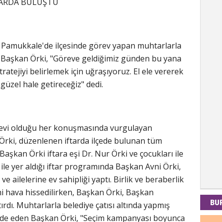
TARDA BULUŞTU
Kad
 Pamukkale'de ilçesinde görev yapan muhtarlarla
i. Başkan Örki, "Göreve geldiğimiz günden bu yana
Tul-i
atejiyi belirlemek için uğraşıyoruz. El ele vererek
 güzel hale getireceğiz" dedi.
İdr
EMPE
n evi olduğu her konuşmasında vurgulayan
AÇIK
Örki, düzenlenen iftarda ilçede bulunan tüm
aşkan Örki iftara eşi Dr. Nur Örki ve çocukları ile
ri ile yer aldığı iftar programında Başkan Avni Örki,
Mes
 ailelerine ev sahipliği yaptı. Birlik ve beraberlik
PAND
mi hava hissedilirken, Başkan Örki, Başkan
DÜNY
BU
ırdı. Muhtarlarla belediye çatısı altında yapmış
ade eden Başkan Örki, "Seçim kampanyası boyunca