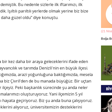
Ala
emiştik. Bu nedenle sizlerle ilk iftarımızı, ilk
. Işıltılı parıltılı yerlerde olmak yerine biz bize
ANAD
 daha güzel oldu" diye konuştu.
BİRLİ
(21 Mart - 20 Nisan)
(21 Nis
Mus
k Yorumu
Koç Burcunun 07.08.2026 Günlük Yorumu
Boğa B
DÜŞÜ
GÖR
ir kez daha bir araya geleceklerini ifade eden
vancılık ve tarımda Denizli'nin en büyük ilçesi.
Tül
tığımızda, arazi yoğunluğuna baktığımızda, mesela
MODA
Ama biz Çivril'den de bu manada büyüğüz. Bir uçtan
 ilçeyiz. Peki başkanlık sürecinde şu anda neler
BİY
malarımızı oluşturuyoruz. Yani ilçemizin 5 yıl
EVR
hayata geçiriyoruz. Biz şu anda buna çalışıyoruz.
klerini alıyoruz, üniversitemizin desteklerini
EMPE