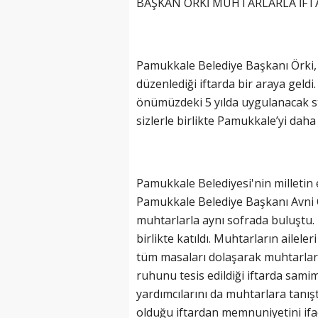
BAŞKAN ÖRKİ MUHTARLARLA İF
Pamukkale Belediye Başkanı Örki,
düzenlediği iftarda bir araya geld
önümüzdeki 5 yılda uygulanacak str
sizlerle birlikte Pamukkale’yi daha
Pamukkale Belediyesi'nin milleti
Pamukkale Belediye Başkanı Avni 
muhtarlarla aynı sofrada buluştu. B
birlikte katıldı. Muhtarların ailele
tüm masaları dolaşarak muhtarlar ve
ruhunu tesis edildiği iftarda sami
yardımcılarını da muhtarlara tanışt
olduğu iftardan memnuniyetini if