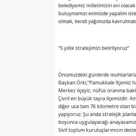
belediyemiz milletimizin evi olacak d
buluşmamızı evimizde yapalım istedik
olmak, kendi yağımızda kavrulmak
(20 Şubat - 20 Mart)
"5 yıllık stratejimizi belirliyoruz"
Balık Burcunun 07.08.2026 Günlü
Önümüzdeki günlerde muhtarlarla b
Başkan Örki,"Pamukkale İlçemiz hay
Merkez ilçeyiz, nüfus oranına bak
Çivril en büyük taşra ilçemizdir. 
diğer uca tam 76 kilometre olan bir
yapıyoruz. Şu anda stratejik planla
boyunca uygulayacağı anayasamızı 
Sivil toplum kuruluşlarımızın deste