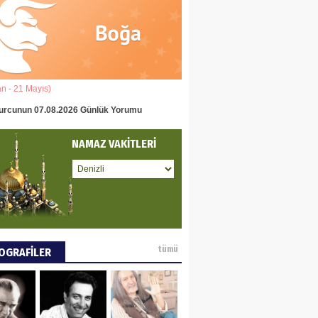
eddin Usta
OLU BASIN YAYIN
Ğİ
an - 21 Mayıs)
(22 Mayıs - 22 Haziran)
tafa Göker
urcunun 07.08.2026 Günlük Yorumu
İkizler Burcunun 07.08.2026 Gün
NCE VE DÜNYA
NAMAZ VAKİTLERİ
ÜŞÜ
ay Pay
 DEYİNCE
tümü
OGRAFİLER
EN MUMCU
RYALİZMİN TOPLU