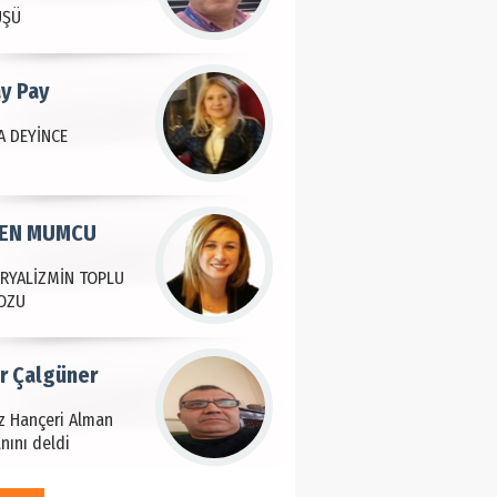
ÜŞÜ
ay Pay
 DEYİNCE
EN MUMCU
RYALİZMİN TOPLU
OZU
ir Çalgüner
iz Hançeri Alman
nını deldi