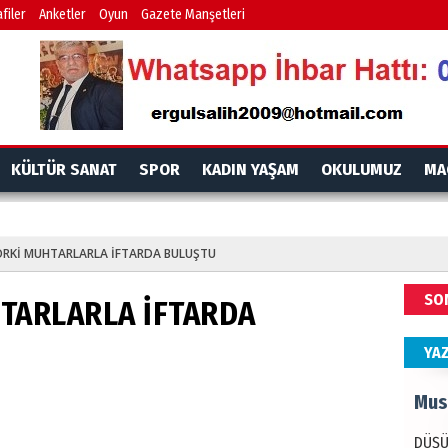
İdr
filer
Anketler
Oyun
Gazete Manşetleri
EMPE
AÇIK
Mes
KÜLTÜR SANAT
SPOR
KADIN YAŞAM
OKULUMUZ
MA
PAND
DÜNY
RKİ MUHTARLARLA İFTARDA BULUŞTU
Ala
SO
TARLARLA İFTARDA
ANAD
BİRLİ
YA
Mus
DÜŞÜ