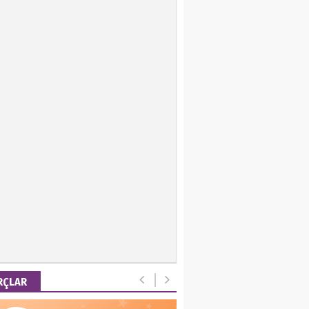
ir Keskin
 Emel
is Ortakaya
RYALİZM, UŞAKLARINA
 DESTEK VERİYOR…
ut Gencer
EMİ SONRASI YENİ
A DÜZENİ
RÇLAR