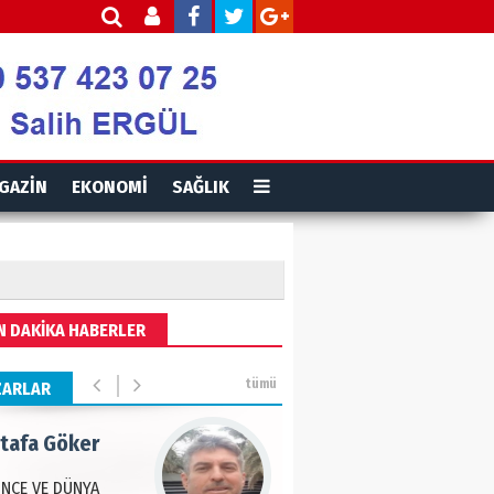
is Ortakaya
RYALİZM, UŞAKLARINA
 DESTEK VERİYOR…
ut Gencer
GAZİN
EKONOMİ
SAĞLIK
EMİ SONRASI YENİ
A DÜZENİ
eddin Usta
N DAKİKA HABERLER
OLU BASIN YAYIN
Ğİ
tümü
ZARLAR
tafa Göker
NCE VE DÜNYA