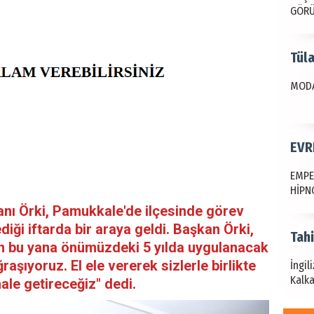
GÖR
Tül
MODA
EVR
EMPE
HİPN
nı Örki, Pamukkale'de ilçesinde görev
iği iftarda bir araya geldi. Başkan Örki,
Tah
n bu yana önümüzdeki 5 yılda uygulanacak
ğraşıyoruz. El ele vererek sizlerle birlikte
İngil
Kalka
ale getireceğiz" dedi.