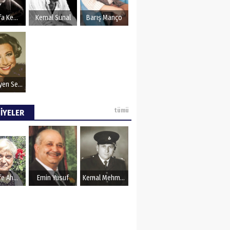
OZU
Mustafa Kemal Atatürk
Kemal Sunal
Barış Manço
Müzeyyen Senar
tümü
İYELER
Şerife Ahmet
Emin Yusuf
Kemal Mehmet Kanmaz