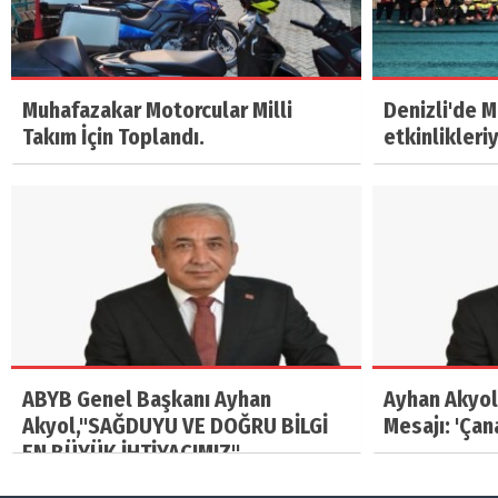
Muhafazakar Motorcular Milli
Denizli'de 
Takım İçin Toplandı.
etkinlikleri
ABYB Genel Başkanı Ayhan
Ayhan Akyol
Akyol,"SAĞDUYU VE DOĞRU BİLGİ
Mesajı: 'Çan
EN BÜYÜK İHTİYACIMIZ"