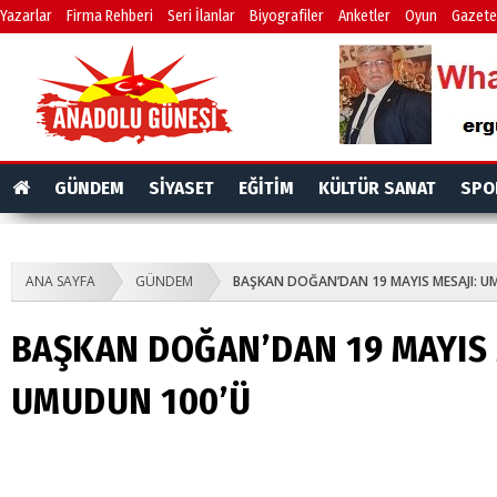
Yazarlar
Firma Rehberi
Seri İlanlar
Biyografiler
Anketler
Oyun
Gazete
GÜNDEM
SİYASET
EĞİTİM
KÜLTÜR SANAT
SPO
ANA SAYFA
GÜNDEM
BAŞKAN DOĞAN’DAN 19 MAYIS MESAJI: U
BAŞKAN DOĞAN’DAN 19 MAYIS 
UMUDUN 100’Ü