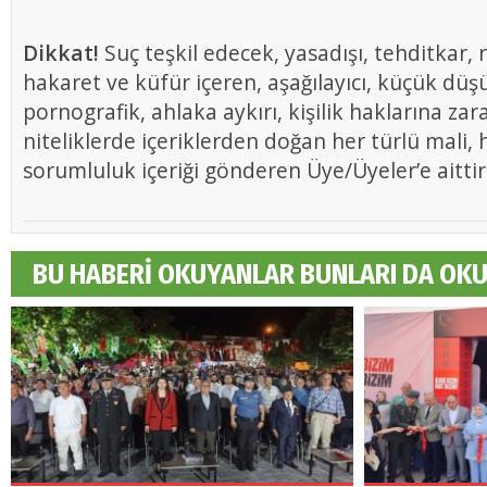
Dikkat!
Suç teşkil edecek, yasadışı, tehditkar, r
hakaret ve küfür içeren, aşağılayıcı, küçük düş
pornografik, ahlaka aykırı, kişilik haklarına zar
niteliklerde içeriklerden doğan her türlü mali, h
sorumluluk içeriği gönderen Üye/Üyeler’e aittir
BU HABERİ OKUYANLAR BUNLARI DA OK