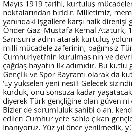
Mayıs 1919 tarihi, kurtuluş mücadel
noktalarından biridir. Milletimiz, mem
yanındaki işgallere karşı halk direnişi
Önder Gazi Mustafa Kemal Atatürk, 
Samsun’a adım atarak kurtuluş yolunu
(20 Şubat - 20 Mart)
(21 Mart - 20 
milli mücadele zaferinin, bağımsız Tü
Balık Burcunun 07.08.2026 Günlük Yorumu
Koç Burcunun
Cumhuriyeti’nin kurulmasının ve devrim
çağdaş hayatın ilk adımıdır. Bu kutlu
Gençlik ve Spor Bayramı olarak da kut
‘Ey yükselen yeni nesil! Gelecek sizind
kurduk, onu sonsuza kadar yaşatacak o
diyerek Türk gençliğine olan güvenini d
Bizler de sorumluluk sahibi olan, ken
edilen Cumhuriyete sahip çıkan gençl
inanıyoruz. Yüz yıl önce yenilmedik, yü