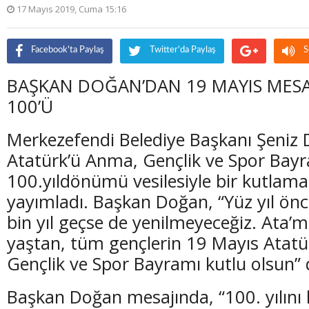
17 Mayıs 2019, Cuma 15:16
Facebook'ta Paylaş
Twitter'da Paylaş
S
BAŞKAN DOĞAN’DAN 19 MAYIS MES
100’Ü
Merkezefendi Belediye Başkanı Şeniz
Atatürk’ü Anma, Gençlik ve Spor Bayr
100.yıldönümü vesilesiyle bir kutlama
yayımladı. Başkan Doğan, “Yüz yıl önc
bin yıl geçse de yenilmeyeceğiz. Ata’mı
yaştan, tüm gençlerin 19 Mayıs Atat
Gençlik ve Spor Bayramı kutlu olsun” 
Başkan Doğan mesajında, “100. yılını 