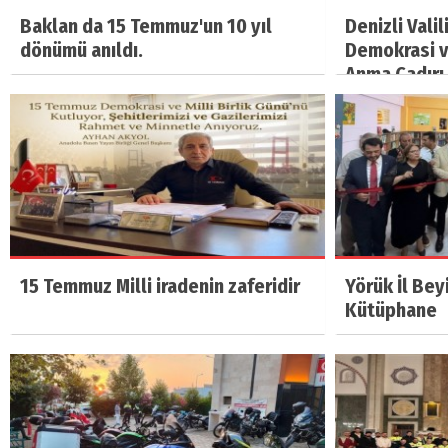
Baklan da 15 Temmuz'un 10 yıl
Denizli Vali
dönümü anıldı.
Demokrasi ve
Anma Çadırı 
15 Temmuz Milli iradenin zaferidir
Yörük İl Bey
Kütüphane