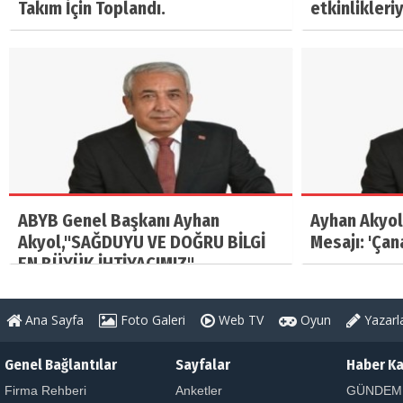
Takım İçin Toplandı.
etkinlikleri
ABYB Genel Başkanı Ayhan
Ayhan Akyol
Akyol,"SAĞDUYU VE DOĞRU BİLGİ
Mesajı: 'Çan
EN BÜYÜK İHTİYACIMIZ"
Ana Sayfa
Foto Galeri
Web TV
Oyun
Yazarl
Genel Bağlantılar
Sayfalar
Haber Ka
Firma Rehberi
Anketler
GÜNDEM