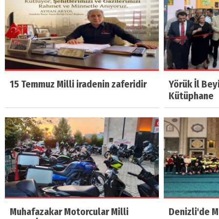
15 Temmuz Milli iradenin zaferidir
Yörük İl Bey
Kütüphane
Muhafazakar Motorcular Milli
Denizli'de 