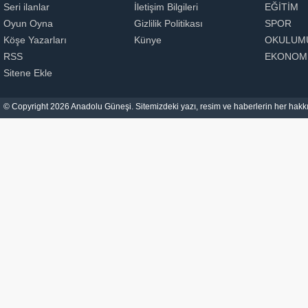
Seri ilanlar
İletişim Bilgileri
EĞİTİM
Oyun Oyna
Gizlilik Politikası
SPOR
Köşe Yazarları
Künye
OKULUM
RSS
EKONOM
Sitene Ekle
© Copyright 2026 Anadolu Güneşi. Sitemizdeki yazı, resim ve haberlerin her hakkı 