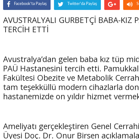
Facebook'ta Paylaş
Twitter'da Paylaş
S
AVUSTRALYALI GURBETÇİ BABA-KIZ 
TERCİH ETTİ
Avustralya’dan gelen baba kız tüp mid
PAÜ Hastanesini tercih etti. Pamukkal
Fakültesi Obezite ve Metabolik Cerra
tam teşekküllü modern cihazlarla don
hastanemizde on yıldır hizmet vermek
Ameliyatı gerçekleştiren Genel Cerra
Üyesi Doç. Dr. Onur Birsen açıklamal