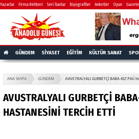
Yazarlar
Firma Rehberi
Seri İlanlar
Biyografiler
Anketler
Oyun
Gazete
GÜNDEM
SİYASET
EĞİTİM
KÜLTÜR SANAT
SPO
ANA SAYFA
GÜNDEM
AVUSTRALYALI GURBETÇİ BABA-KIZ PAÜ H
AVUSTRALYALI GURBETÇİ BABA
HASTANESİNİ TERCİH ETTİ