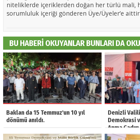
niteliklerde içeriklerden doğan her türlü mali, h
sorumluluk içeriği gönderen Üye/Üyeler’e aittir
BU HABERİ OKUYANLAR BUNLARI DA OK
Baklan da 15 Temmuz'un 10 yıl
Denizli Vali
dönümü anıldı.
Demokrasi ve
Anma Çadırı 