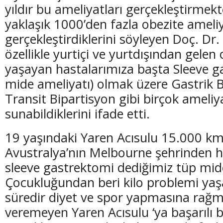
yıldır bu ameliyatları gerçekleştirmek
yaklaşık 1000’den fazla obezite ameliy
gerçekleştirdiklerini söyleyen Doç. Dr
özellikle yurtiçi ve yurtdışından gelen
(20 Şubat - 20 Mart)
(21 Mart - 20 
yaşayan hastalarımıza başta Sleeve g
Balık Burcunun 08.08.2026 Günlük Yorumu
Koç Burcunun
mide ameliyatı) olmak üzere Gastrik B
Transit Bipartisyon gibi birçok ameliy
sunabildiklerini ifade etti.
19 yaşındaki Yaren Acısulu 15.000 k
Avustralya’nın Melbourne şehrinden 
sleeve gastrektomi dediğimiz tüp mide
Çocukluğundan beri kilo problemi ya
süredir diyet ve spor yapmasına rağm
veremeyen Yaren Acısulu ‘ya başarılı b