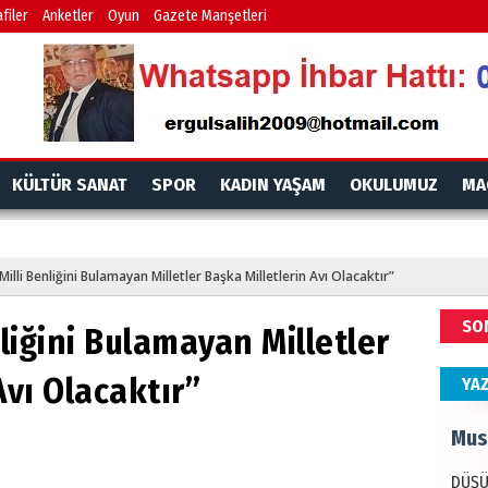
İdr
filer
Anketler
Oyun
Gazete Manşetleri
EMPE
AÇIK
Mes
KÜLTÜR SANAT
SPOR
KADIN YAŞAM
OKULUMUZ
MA
PAND
DÜNY
Milli Benliğini Bulamayan Milletler Başka Milletlerin Avı Olacaktır”
Ala
SO
nliğini Bulamayan Milletler
ANAD
BİRLİ
Avı Olacaktır”
YA
Mus
DÜŞÜ