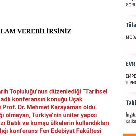
GÖR
Tül
MODA
EVR
EMPE
HİPN
rih Topluluğu’nun düzenlediği “Tarihsel
 adlı konferansın konuğu Uşak
Tah
i Prof. Dr. Mehmet Karayaman oldu.
olmayan, Türkiye’nin üniter yapısı
İngil
Kalka
ı Batılı ve komşu ülkelerin kullandıkları
dığı konferans Fen Edebiyat Fakültesi