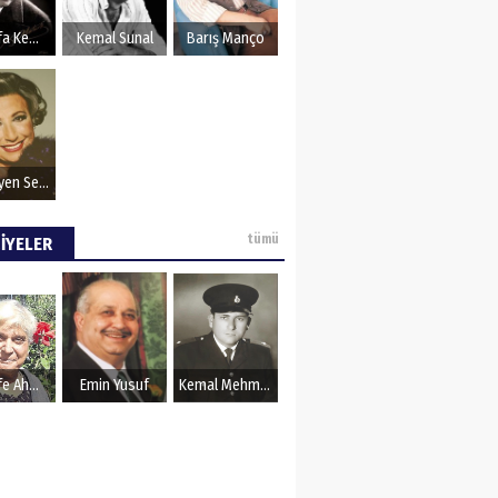
OZU
Mustafa Kemal Atatürk
Kemal Sunal
Barış Manço
Müzeyyen Senar
tümü
İYELER
Şerife Ahmet
Emin Yusuf
Kemal Mehmet Kanmaz