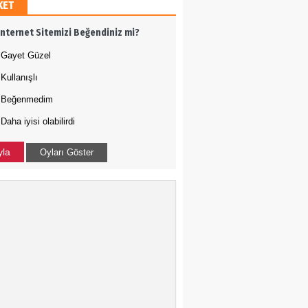
KET
h Ergül
İnternet Sitemizi Beğendiniz mi?
 adamı olmak
Gayet Güzel
Kullanışlı
Tığ
Beğenmedim
Daha iyisi olabilirdi
N ÇOÇUKLAR BU KEZ
RAMADI
yla
Oyları Göster
a Uysal
-ABD İLİŞKİLERİNDE
DURUM NEDİR?
kçe Bakış
 Harekatı...