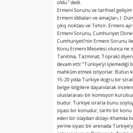
oldu.” dedi.
Ermeni Sorunu ve tarihsel gelişim 
Ermeni iddiaları ve amaçları, I. D
çıkış noktası ve Tehcir, Ermeni ayr
Ermeni Sorunu, Cumhuriyet Dönem
(20 Şubat - 20 Mart)
Cumhuriyeti’nin Ermeni Sorunu ile 
Balık Burcunun 07.08.2026 Günlü
Konu Ermeni Meselesi olunca ne is
Tanıtma, Tazminat, Toprak) diyen
devam etti: “Türkiye’yi işlemediği 
mahkûm etmek istiyorlar. Bütün ko
15-20 yılda Türkiye doğru bir strat
belge-bilgilere dayanılarak incelenm
uluslararası bir komisyon kurulsu
budur. Türkiye ısrarla bunu söylüyo
siyasi bir konudur, tarihi bir konu 
eden bir olaydan dolayı ithamda 
yerine siyasi bir arenada Türkiye’y