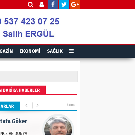
is Ortakaya
RYALİZM, UŞAKLARINA
 DESTEK VERİYOR…
ut Gencer
GAZİN
EKONOMİ
SAĞLIK
EMİ SONRASI YENİ
A DÜZENİ
eddin Usta
N DAKİKA HABERLER
OLU BASIN YAYIN
Ğİ
tümü
ZARLAR
tafa Göker
NCE VE DÜNYA