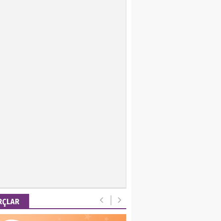
ir Keskin
 Emel
is Ortakaya
RYALİZM, UŞAKLARINA
 DESTEK VERİYOR…
ut Gencer
EMİ SONRASI YENİ
A DÜZENİ
RÇLAR