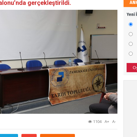
alonu’nda gerçekleştirildi.
AN
Sali
Yeni 
Dava
Ali 
SİZİ
BAŞA
O
Bor
TÜRK
SON 
1104
A+
A-
Tür
Afrin