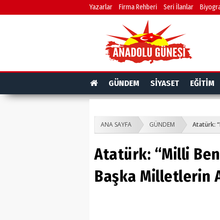
Yazarlar
Firma Rehberi
Seri İlanlar
Biyogra
GÜNDEM
SİYASET
EĞİTİM
ANA SAYFA
GÜNDEM
Atatürk: “
Atatürk: “Milli Be
Başka Milletlerin 