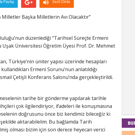
da Paylaş
Sesli Dinle
 Milletler Başka Milletlerin Avı Olacaktır”
Kad
Tul-i
luluğu’nun düzenlediği “Tarihsel Süreçte Ermeni
u Uşak Üniversitesi Öğretim Üyesi Prof. Dr. Mehmet
, Türkiye’nin üniter yapısı üzerinde hesapları
İdr
n kullandıkları Ermeni Sorunu’nun anlatıldığı
EMPE
smail Çetişli Konferans Salonu’nda gerçekleştirildi.
AÇIK
meselenin tarihe bir gönderme yapılarak tarihle
Mes
ihçileri çok ilgilendiriyor, ifadeleri ile konuşmasına
selenin doğrusunu önce biz kendimiz bileceğiz ki
PAND
DÜNY
 şekilde aktarabilelim. Bu bağlamda Tarih
BU
lmiş olması bizim için son derece heyecan verici