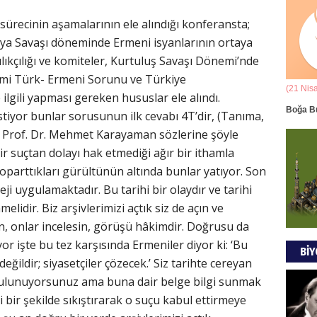
Ala
sürecinin aşamalarının ele alındığı konferansta;
ünya Savaşı döneminde Ermeni isyanlarının ortaya
ANAD
BİRLİ
ılıkçılığı ve komiteler, Kurtuluş Savaşı Dönemi’nde
i Türk- Ermeni Sorunu ve Türkiye
(21 Mart - 20 Nisan)
(21 Nis
ilgili yapması gereken hususlar ele alındı.
Mus
k Yorumu
Koç Burcunun 07.08.2026 Günlük Yorumu
Boğa B
tiyor bunlar sorusunun ilk cevabı 4T’dir, (Tanıma,
DÜŞÜ
 Prof. Dr. Mehmet Karayaman sözlerine şöyle
GÖR
bir suçtan dolayı hak etmediği ağır bir ithamla
parttıkları gürültünün altında bunlar yatıyor. Son
eji uygulamaktadır. Bu tarihi bir olaydır ve tarihi
Tül
elidir. Biz arşivlerimizi açtık siz de açın ve
MODA
n, onlar incelesin, görüşü hâkimdir. Doğrusu da
r işte bu tez karşısında Ermeniler diyor ki: ‘Bu
BİY
değildir; siyasetçiler çözecek.’ Siz tarihte cereyan
bulunuyorsunuz ama buna dair belge bilgi sunmak
EVR
i bir şekilde sıkıştırarak o suçu kabul ettirmeye
EMPE