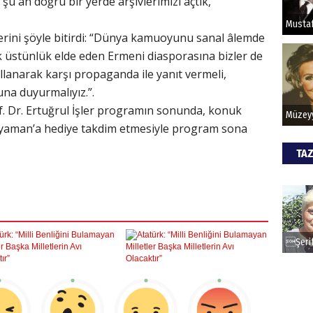
 şu an doğru bir yerde arşivlerimizi açtık,
HİPN
rini şöyle bitirdi: “Dünya kamuoyunu sanal âlemde
k üstünlük elde eden Ermeni diasporasına bizler de
ullanarak karşı propaganda ile yanıt vermeli,
na duyurmalıyız.”.
f. Dr. Ertuğrul İşler programın sonunda, konuk
yaman’a hediye takdim etmesiyle program sona
TAZ