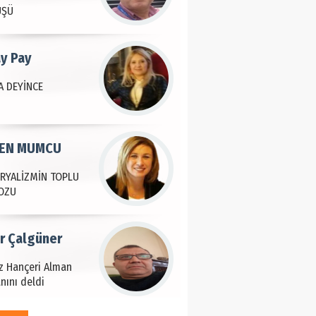
ÜŞÜ
ay Pay
 DEYİNCE
EN MUMCU
RYALİZMİN TOPLU
OZU
ir Çalgüner
iz Hançeri Alman
nını deldi