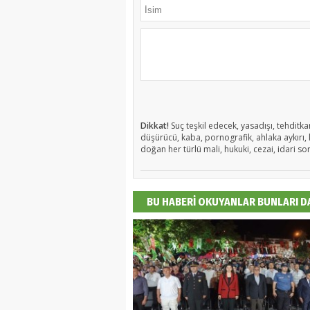
Dikkat!
Suç teşkil edecek, yasadışı, tehditkar
düşürücü, kaba, pornografik, ahlaka aykırı, k
doğan her türlü mali, hukuki, cezai, idari so
BU HABERİ OKUYANLAR BUNLARI 