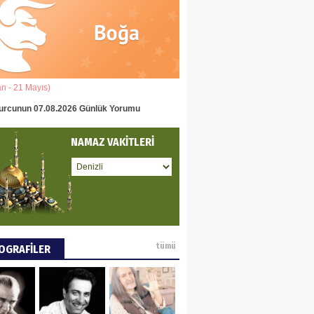
eddin Usta
OLU BASIN YAYIN
Ğİ
an - 21 Mayıs)
(22 Mayıs - 22 Haziran)
tafa Göker
urcunun 07.08.2026 Günlük Yorumu
İkizler Burcunun 07.08.2026 Gün
NCE VE DÜNYA
NAMAZ VAKİTLERİ
ÜŞÜ
ay Pay
 DEYİNCE
tümü
OGRAFİLER
EN MUMCU
RYALİZMİN TOPLU