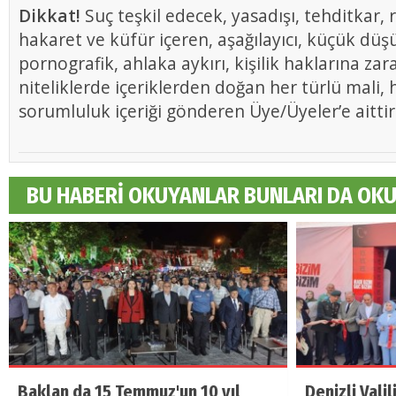
Dikkat!
Suç teşkil edecek, yasadışı, tehditkar, r
hakaret ve küfür içeren, aşağılayıcı, küçük düş
pornografik, ahlaka aykırı, kişilik haklarına zar
niteliklerde içeriklerden doğan her türlü mali, h
sorumluluk içeriği gönderen Üye/Üyeler’e aittir
BU HABERİ OKUYANLAR BUNLARI DA OK
Baklan da 15 Temmuz'un 10 yıl
Denizli Vali