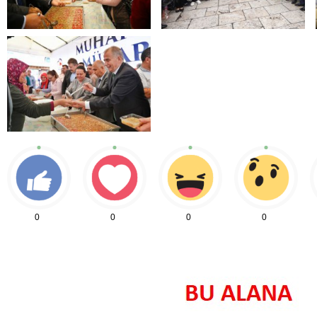
0
0
0
0