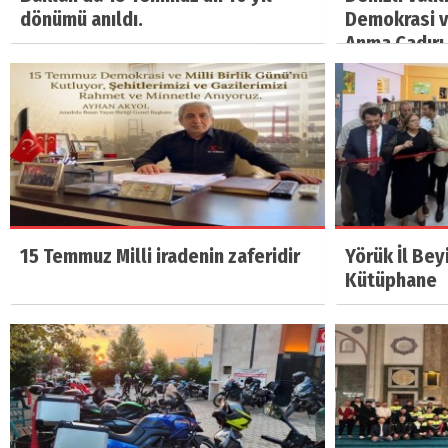
dönümü anıldı.
Demokrasi ve
Anma Çadırı 
15 Temmuz Milli iradenin zaferidir
Yörük İl Bey
Kütüphane