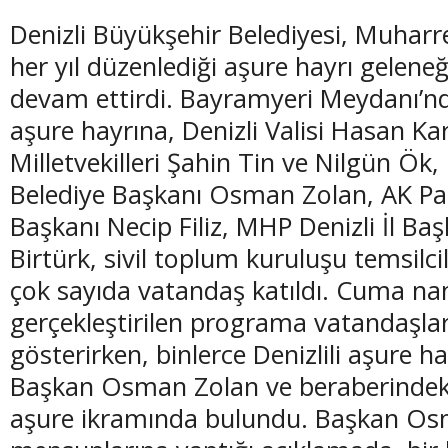
Denizli Büyükşehir Belediyesi, Muharr
her yıl düzenlediği aşure hayrı geleneğ
devam ettirdi. Bayramyeri Meydanı’n
aşure hayrına, Denizli Valisi Hasan Ka
(20 Şubat - 20 Mart)
(21 Mart - 20 
Milletvekilleri Şahin Tin ve Nilgün Ök
Balık Burcunun 08.08.2026 Günlük Yorumu
Koç Burcunun
Belediye Başkanı Osman Zolan, AK Part
Başkanı Necip Filiz, MHP Denizli İl Ba
Birtürk, sivil toplum kuruluşu temsilcil
çok sayıda vatandaş katıldı. Cuma n
gerçekleştirilen programa vatandaşlar
gösterirken, binlerce Denizlili aşure h
Başkan Osman Zolan ve beraberindeki
aşure ikramında bulundu. Başkan Os