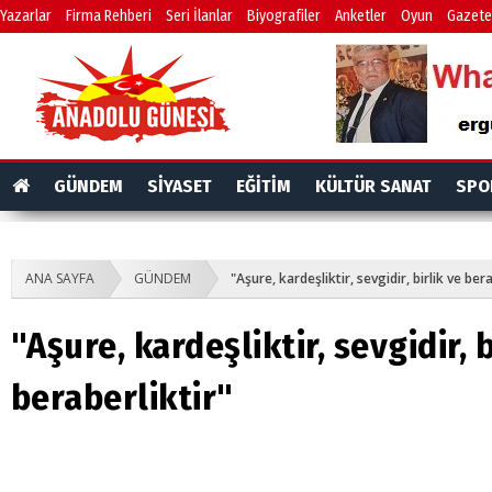
Yazarlar
Firma Rehberi
Seri İlanlar
Biyografiler
Anketler
Oyun
Gazete
GÜNDEM
SİYASET
EĞİTİM
KÜLTÜR SANAT
SPO
ANA SAYFA
GÜNDEM
"Aşure, kardeşliktir, sevgidir, birlik ve bera
"Aşure, kardeşliktir, sevgidir, b
beraberliktir"