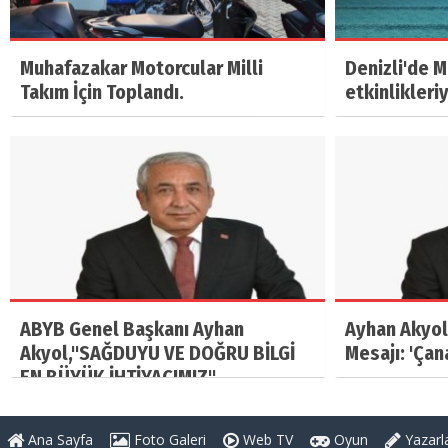
Muhafazakar Motorcular Milli
Denizli'de 
Takım İçin Toplandı.
etkinlikleri
ABYB Genel Başkanı Ayhan
Ayhan Akyol
Akyol,"SAĞDUYU VE DOĞRU BİLGİ
Mesajı: 'Çan
EN BÜYÜK İHTİYACIMIZ"
Ana Sayfa
Foto Galeri
Web TV
Oyun
Yazarl