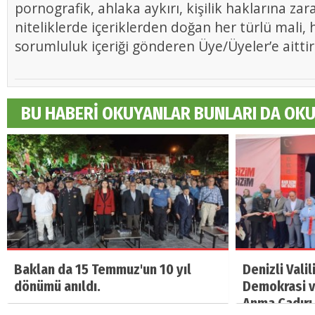
pornografik, ahlaka aykırı, kişilik haklarına zar
niteliklerde içeriklerden doğan her türlü mali, h
sorumluluk içeriği gönderen Üye/Üyeler’e aittir
BU HABERİ OKUYANLAR BUNLARI DA OK
Baklan da 15 Temmuz'un 10 yıl
Denizli Vali
dönümü anıldı.
Demokrasi ve
Anma Çadırı 