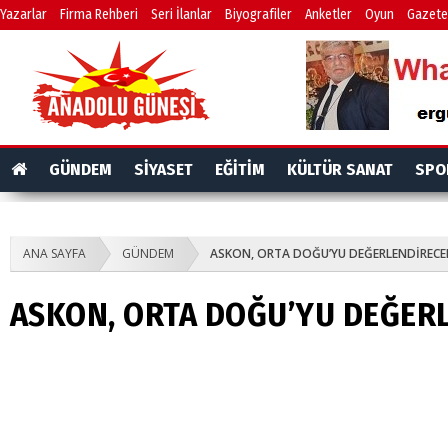
Yazarlar
Firma Rehberi
Seri İlanlar
Biyografiler
Anketler
Oyun
Gazete
GÜNDEM
SİYASET
EĞİTİM
KÜLTÜR SANAT
SPO
ANA SAYFA
GÜNDEM
ASKON, ORTA DOĞU’YU DEĞERLENDİRECE
ASKON, ORTA DOĞU’YU DEĞER