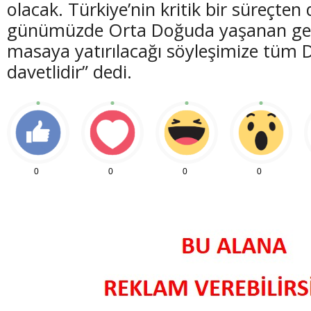
olacak. Türkiye’nin kritik bir süreçten
günümüzde Orta Doğuda yaşanan gel
masaya yatırılacağı söyleşimize tüm D
davetlidir” dedi.
(20 Şubat - 20 Mart)
(21 Mart - 20 
Balık Burcunun 06.08.2026 Günlük Yorumu
Koç Burcunun
0
0
0
0