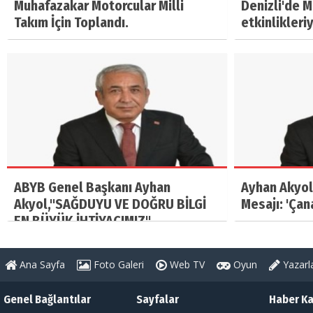
Muhafazakar Motorcular Milli
Denizli'de 
Takım İçin Toplandı.
etkinlikleri
ABYB Genel Başkanı Ayhan
Ayhan Akyol
Akyol,"SAĞDUYU VE DOĞRU BİLGİ
Mesajı: 'Çan
EN BÜYÜK İHTİYACIMIZ"
Ana Sayfa
Foto Galeri
Web TV
Oyun
Yazarl
Genel Bağlantılar
Sayfalar
Haber Ka