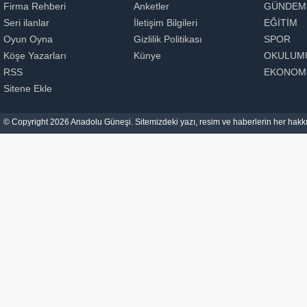
Firma Rehberi
Anketler
GÜNDEM
Seri ilanlar
İletişim Bilgileri
EĞİTİM
Oyun Oyna
Gizlilik Politikası
SPOR
Köşe Yazarları
Künye
OKULUM
RSS
EKONOM
Sitene Ekle
© Copyright 2026 Anadolu Güneşi. Sitemizdeki yazı, resim ve haberlerin her hakkı 