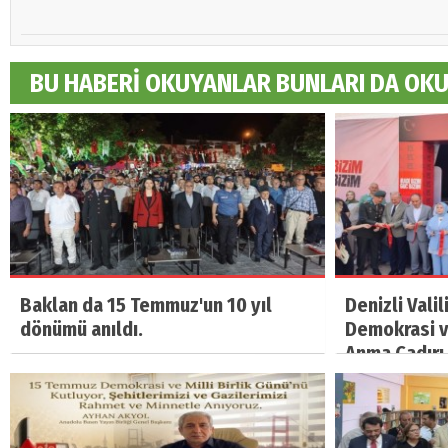
BU HABERİ OKUYANLAR BUNLARI DA OK
Baklan da 15 Temmuz'un 10 yıl
Denizli Vali
dönümü anıldı.
Demokrasi ve
Anma Çadırı 