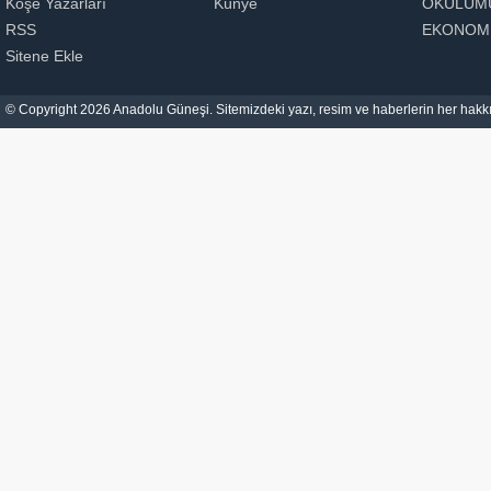
Köşe Yazarları
Künye
OKULUM
RSS
EKONOM
Sitene Ekle
© Copyright 2026 Anadolu Güneşi. Sitemizdeki yazı, resim ve haberlerin her hakkı 