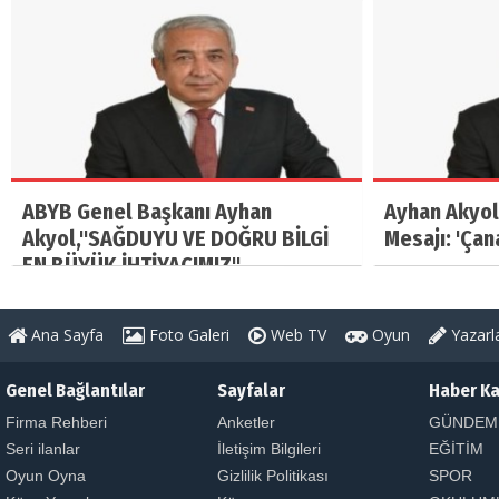
ABYB Genel Başkanı Ayhan
Ayhan Akyol
Akyol,"SAĞDUYU VE DOĞRU BİLGİ
Mesajı: 'Çan
EN BÜYÜK İHTİYACIMIZ"
Ana Sayfa
Foto Galeri
Web TV
Oyun
Yazarl
Genel Bağlantılar
Sayfalar
Haber Ka
Firma Rehberi
Anketler
GÜNDEM
Seri ilanlar
İletişim Bilgileri
EĞİTİM
Oyun Oyna
Gizlilik Politikası
SPOR