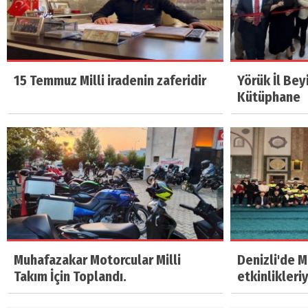
15 Temmuz Milli iradenin zaferidir
Yörük İl Bey
Kütüphane
Muhafazakar Motorcular Milli
Denizli'de 
Takım İçin Toplandı.
etkinlikleri