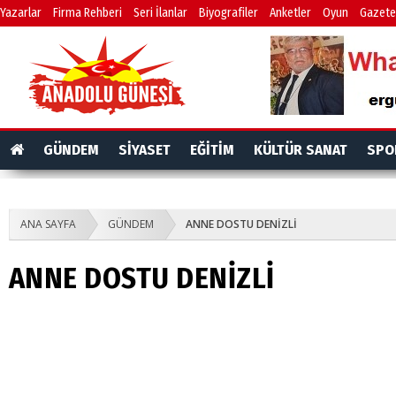
Yazarlar
Firma Rehberi
Seri İlanlar
Biyografiler
Anketler
Oyun
Gazete
GÜNDEM
SİYASET
EĞİTİM
KÜLTÜR SANAT
SPO
ANA SAYFA
GÜNDEM
ANNE DOSTU DENİZLİ
ANNE DOSTU DENİZLİ