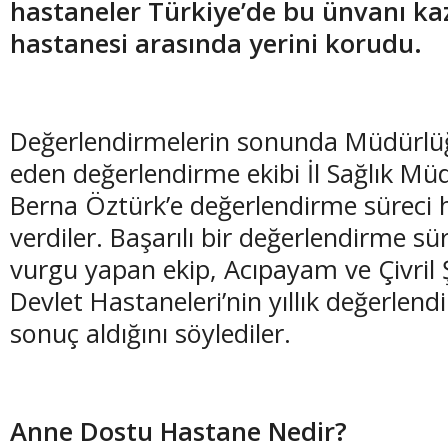
hastaneler Türkiye’de bu ünvanı k
hastanesi arasında yerini korudu.
(20 Şubat - 20 Mart)
(21 Mart - 20 
Değerlendirmelerin sonunda
Müdürlü
Balık Burcunun 06.08.2026 Günlük Yorumu
Koç Burcunun
eden değerlendirme ekibi İl Sağlık M
Berna Öztürk’e değerlendirme süreci h
verdiler. Başarılı bir değerlendirme sü
vurgu yapan ekip, Acıpayam ve Çivril
Devlet Hastaneleri’nin yıllık değerle
sonuç aldığını söylediler.
Anne Dostu Hastane Nedir?