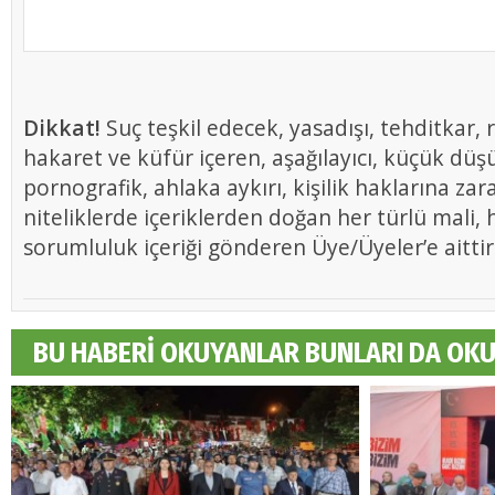
Dikkat!
Suç teşkil edecek, yasadışı, tehditkar, r
hakaret ve küfür içeren, aşağılayıcı, küçük düş
pornografik, ahlaka aykırı, kişilik haklarına zar
niteliklerde içeriklerden doğan her türlü mali, h
sorumluluk içeriği gönderen Üye/Üyeler’e aittir
BU HABERİ OKUYANLAR BUNLARI DA OK