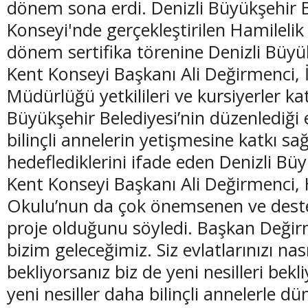
dönem sona erdi. Denizli Büyükşehir B
Konseyi'nde gerçekleştirilen Hamileli
dönem sertifika törenine Denizli Büyü
Kent Konseyi Başkanı Ali Değirmenci, İ
(20 Şubat - 20 Mart)
(21 Mart - 20 
Müdürlüğü yetkilileri ve kursiyerler katı
Balık Burcunun 08.08.2026 Günlük Yorumu
Koç Burcunun
Büyükşehir Belediyesi’nin düzenlediği 
bilinçli annelerin yetişmesine katkı s
hedeflediklerini ifade eden Denizli Büy
Kent Konseyi Başkanı Ali Değirmenci, 
Okulu’nun da çok önemsenen ve destek
proje olduğunu söyledi. Başkan Değir
bizim geleceğimiz. Siz evlatlarınızı nas
bekliyorsanız biz de yeni nesilleri bekli
yeni nesiller daha bilinçli annelerle dü