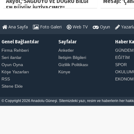
Akyol,"SAĞDUYU VE DOĞRU BİLGİ
Mesajı: 'Çan
EN BÜYÜK İHTİYACIMIZ"
Ana Sayfa
Foto Galeri
Web TV
Oyun
Yazarl
Genel Bağlantılar
Sayfalar
Haber Ka
Firma Rehberi
Anketler
GÜNDEM
Seri ilanlar
İletişim Bilgileri
EĞİTİM
Oyun Oyna
Gizlilik Politikası
SPOR
Köşe Yazarları
Künye
OKULUM
RSS
EKONOM
Sitene Ekle
© Copyright 2026 Anadolu Güneşi. Sitemizdeki yazı, resim ve haberlerin her hakkı 