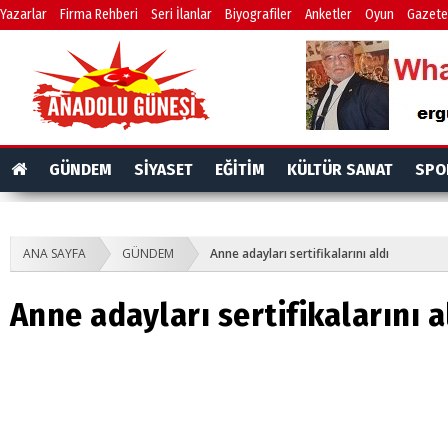
Yazarlar
Firma Rehberi
Seri İlanlar
Biyografiler
Anketler
Oyun
Gazete
GÜNDEM
SİYASET
EĞİTİM
KÜLTÜR SANAT
SPO
ANA SAYFA
GÜNDEM
Anne adayları sertifikalarını aldı
Anne adayları sertifikalarını a