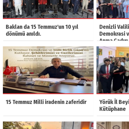
Baklan da 15 Temmuz'un 10 yıl
Denizli Vali
dönümü anıldı.
Demokrasi ve
Anma Çadırı 
15 Temmuz Milli iradenin zaferidir
Yörük İl Bey
Kütüphane