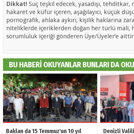
Dikkat!
Suç teşkil edecek, yasadışı, tehditkar, r
hakaret ve küfür içeren, aşağılayıcı, küçük düş
pornografik, ahlaka aykırı, kişilik haklarına zar
niteliklerde içeriklerden doğan her türlü mali, h
sorumluluk içeriği gönderen Üye/Üyeler’e aittir
BU HABERİ OKUYANLAR BUNLARI DA OK
Baklan da 15 Temmuz'un 10 yıl
Denizli Vali