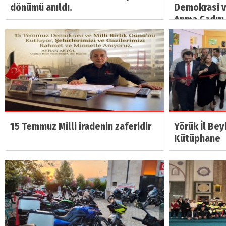
dönümü anıldı.
Demokrasi ve
Anma Çadırı 
15 Temmuz Milli iradenin zaferidir
Yörük İl Bey
Kütüphane