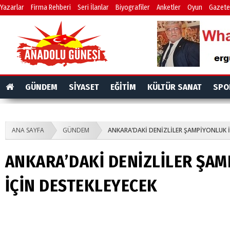
Yazarlar
Firma Rehberi
Seri İlanlar
Biyografiler
Anketler
Oyun
Gazete
GÜNDEM
SİYASET
EĞİTİM
KÜLTÜR SANAT
SPO
ANA SAYFA
GÜNDEM
ANKARA’DAKİ DENİZLİLER ŞAMPİYONLUK İ
ANKARA’DAKİ DENİZLİLER ŞA
İÇİN DESTEKLEYECEK