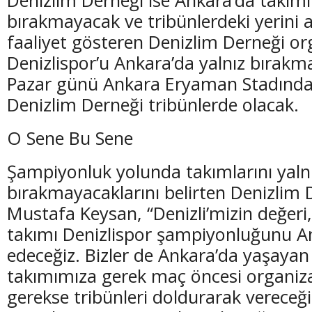
bırakmayacak ve tribünlerdeki yerini 
faaliyet gösteren Denizlim Derneği or
Denizlispor’u Ankara’da yalnız bırakm
Pazar günü Ankara Eryaman Stadında
(20 Şubat - 20 Mart)
(21 Mart - 20 
Denizlim Derneği tribünlerde olacak.
Balık Burcunun 08.08.2026 Günlük Yorumu
Koç Burcunun
O Sene Bu Sene
Şampiyonluk yolunda takımlarını yaln
bırakmayacaklarını belirten Denizlim 
Mustafa Keysan, “Denizli’mizin değeri,
takımı Denizlispor şampiyonluğunu An
edeceğiz. Bizler de Ankara’da yaşayan D
takımımıza gerek maç öncesi organiz
gerekse tribünleri doldurarak vereceği