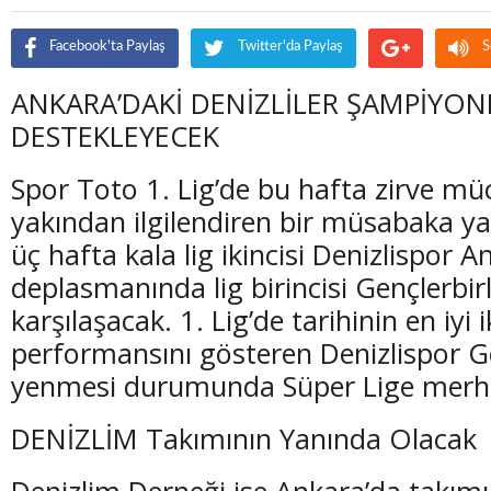
Facebook'ta Paylaş
Twitter'da Paylaş
S
ANKARA’DAKİ DENİZLİLER ŞAMPİYON
DESTEKLEYECEK
Spor Toto 1. Lig’de bu hafta zirve mü
yakından ilgilendiren bir müsabaka y
üç hafta kala lig ikincisi Denizlispor A
deplasmanında lig birincisi Gençlerbirli
karşılaşacak. 1. Lig’de tarihinin en iyi i
performansını gösteren Denizlispor Gen
yenmesi durumunda Süper Lige merhab
DENİZLİM Takımının Yanında Olacak
Denizlim Derneği ise Ankara’da takımın